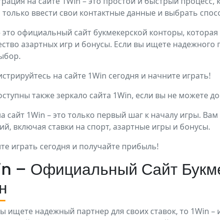
трация на сайте 1Win – это простой и быстрый процесс, 
 только ввести свои контактные данные и выбрать спос
– это официальный сайт букмекерской конторы, которая
ство азартных игр и бонусы. Если вы ищете надежного па
ыбор.
истрируйтесь на сайте 1Win сегодня и начните играть!
оступны также зеркало сайта 1Win, если вы не можете д
на сайт 1Win – это только первый шаг к началу игры. Ва
ий, включая ставки на спорт, азартные игры и бонусы.
те играть сегодня и получайте прибыль!
in – Официальный Сайт Букм
н
вы ищете надежный партнер для своих ставок, то 1Win 