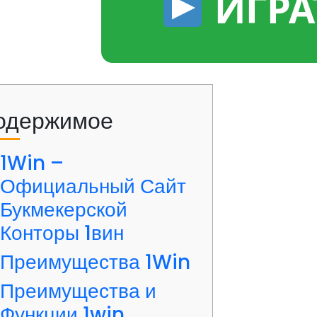
ИГРА
одержимое
1Win –
Официальный Сайт
Букмекерской
Конторы 1вин
Преимущества 1Win
Преимущества и
Функции 1win