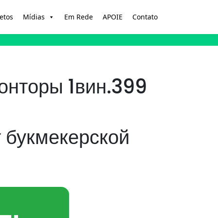
etos
Mídias
Em Rede
APOIE
Contato
онторы 1вин.399
 букмекерской