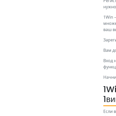
Регис
нужно
1Win 
множе
ваш в
Зарег
Вам д
Вход 
функц
Начни
1W
1ви
Если 