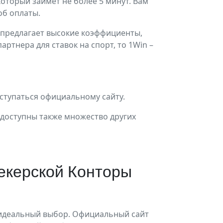
который займет не более 5 минут. Вам
об оплаты.
 предлагает высокие коэффициенты,
ртнера для ставок на спорт, то 1Win –
оступаться официальному сайту.
м доступны также множество других
екерской Конторы
– идеальный выбор. Официальный сайт