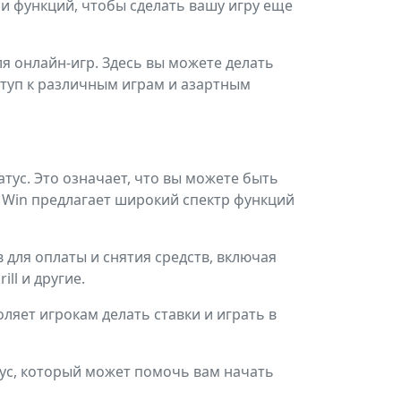
 и функций, чтобы сделать вашу игру еще
ля онлайн-игр. Здесь вы можете делать
оступ к различным играм и азартным
тус. Это означает, что вы можете быть
 1Win предлагает широкий спектр функций
 для оплаты и снятия средств, включая
ll и другие.
ляет игрокам делать ставки и играть в
нус, который может помочь вам начать