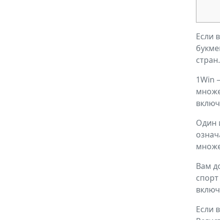
Если 
букме
стран.
1Win 
множе
включ
Один 
означ
множе
Вам д
спорт
включ
Если 