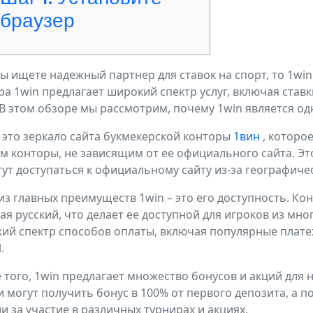
браузер
вы ищете надежный партнер для ставок на спорт, то 1wi
ра 1win предлагает широкий спектр услуг, включая ставки
 В этом обзоре мы рассмотрим, почему 1win является од
– это зеркало сайта букмекерской конторы
1вин
, которое
ам конторы, не зависящим от ее официального сайта. Эт
гут доступаться к официальному сайту из-за географиче
из главных преимуществ 1win – это его доступность. Кон
ая русский, что делает ее доступной для игроков из мног
ий спектр способов оплаты, включая популярные платежн
.
 того, 1win предлагает множество бонусов и акций для 
и могут получить бонус в 100% от первого депозита, а 
ии за участие в различных турнирах и акциях.