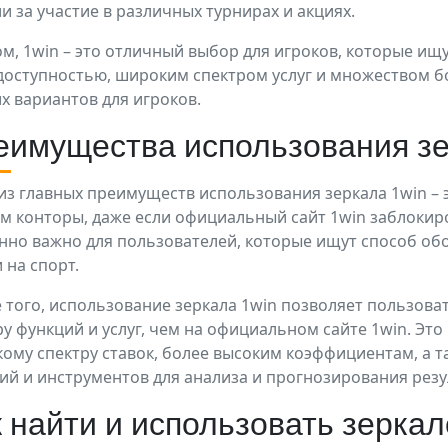
ии за участие в различных турнирах и акциях.
ом, 1win – это отличный выбор для игроков, которые ищу
 доступностью, широким спектром услуг и множеством бо
х вариантов для игроков.
еимущества использования зе
из главных преимуществ использования зеркала 1win – 
ам конторы, даже если официальный сайт 1win заблокиро
нно важно для пользователей, которые ищут способ об
 на спорт.
 того, использование зеркала 1win позволяет пользова
ру функций и услуг, чем на официальном сайте 1win. Это
ому спектру ставок, более высоким коэффициентам, а т
ий и инструментов для анализа и прогнозирования резу
 найти и использовать зеркал