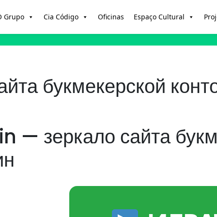
O Grupo
Cia Código
Oficinas
Espaço Cultural
Proj
айта букмекерской конт
in — зеркало сайта бук
ин