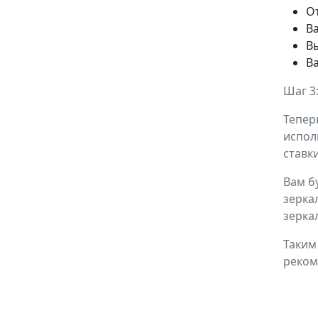
О
В
В
В
Шаг 3
Тепер
испол
ставки
Вам б
зерка
зеркал
Таким
реком