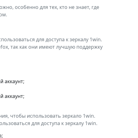
жно, особенно для тех, кто не знает, где
ом.
пользоваться для доступа к зеркалу 1win.
fox, так как они имеют лучшую поддержку
й аккаунт;
й аккаунт;
ия, чтобы использовать зеркало 1win.
ьзоваться для доступа к зеркалу 1win.
р;