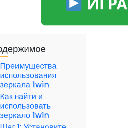
ИГРА
одержимое
Преимущества
использования
зеркала 1win
Как найти и
использовать
зеркало 1win
Шаг 1: Установите