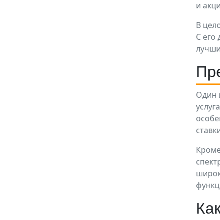
и акц
В цел
С его
лучши
Пр
Один 
услуг
особе
ставки
Кроме
спект
широк
функц
Как