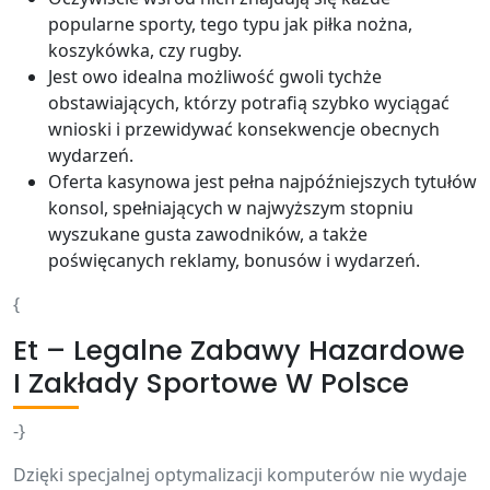
popularne sporty, tego typu jak piłka nożna,
koszykówka, czy rugby.
Jest owo idealna możliwość gwoli tychże
obstawiających, którzy potrafią szybko wyciągać
wnioski i przewidywać konsekwencje obecnych
wydarzeń.
Oferta kasynowa jest pełna najpóźniejszych tytułów
konsol, spełniających w najwyższym stopniu
wyszukane gusta zawodników, a także
poświęcanych reklamy, bonusów i wydarzeń.
{
Et – Legalne Zabawy Hazardowe
I Zakłady Sportowe W Polsce
-}
Dzięki specjalnej optymalizacji komputerów nie wydaje