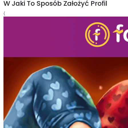
W Jaki To Sposób Założyć Profil
{