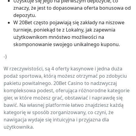
Uzyskuje się jego na pierwszym depozycie, co
znaczy, że ​​jest to dopasowana oferta bonusowa od
depozytu.
W 20Bet często pojawiają się zakłady na niszowe
turnieje, poniekąd te z Lokalny, jak zapewnia
użytkownikom mnóstwo możliwości na
skomponowanie swojego unikalnego kuponu.
-}
W rzeczywistości, są 4 oferty kasynowe i jedna duża
podaż sportowa, którą możesz otrzymać po zdobyciu
pakietu powitalnego. 20Bet Casino to nadzwyczaj
kompleksowa podest, oferująca różnorodne kategorie
gier, w które możesz grać, obstawiać i naprawdę się
bawić. Na własnej platformie łatwo znajdziesz każdą
kategorię w sposób zorganizowany, co czyni, że
nawigacja wydaje się intuicyjna i przyjazna dla
użytkownika.