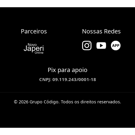
Parceiros
Nossas Redes
Pix para apoio
CNPJ: 09.119.243/0001-18
© 2026 Grupo Código. Todos os direitos reservados.