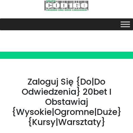
Zaloguj Się {Do|Do
Odwiedzenia} 20bet I
Obstawiaj
{Wysokie|Ogromne|Duże}
{Kursy|Warsztaty}