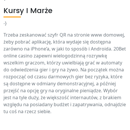
Kursy I Marże
-}
Trzeba zeskanować szyfr QR na stronie www domowej,
żeby pobrać aplikację, która wydaje się dostępna
zarówno na iPhone’a, w jaki to sposób i Androida. 20Bet
online casino zapewni wielogodzinną rozrywkę
wszelkim graczom, którzy uwielbiają grać w automaty
do odwiedzenia gier i gry na żywo. Na początek można
rozpocząć od czasu darmowych gier bez ryzyka, które
są dostępne w odmiany demonstracyjnej, a później
przejść na opcję gry na oryginalne pieniądze. Wybór
jest na tyle duży, że większość internautów, z brakiem
względu na posiadany budżet i zapatrywania, odnajdzie
tu coś na rzecz siebie.