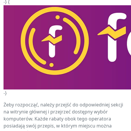
-} {
-}
Żeby rozpocząć, należy przejść do odpowiedniej sekcji
na witrynie głównej i przejrzeć dostępny wybór
komputerów. Każde rabaty obok tego operatora
posiadają swój przepis, w którym miejscu można