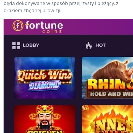
będą dokonywane w sposób przejrzysty i bieżący, z
brakiem zbędnej prowizji.