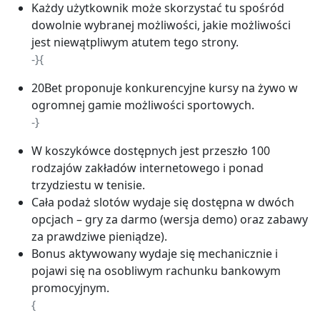
Każdy użytkownik może skorzystać tu spośród
dowolnie wybranej możliwości, jakie możliwości
jest niewątpliwym atutem tego strony.
-}{
20Bet proponuje konkurencyjne kursy na żywo w
ogromnej gamie możliwości sportowych.
-}
W koszykówce dostępnych jest przeszło 100
rodzajów zakładów internetowego i ponad
trzydziestu w tenisie.
Cała podaż slotów wydaje się dostępna w dwóch
opcjach – gry za darmo (wersja demo) oraz zabawy
za prawdziwe pieniądze).
Bonus aktywowany wydaje się mechanicznie i
pojawi się na osobliwym rachunku bankowym
promocyjnym.
{