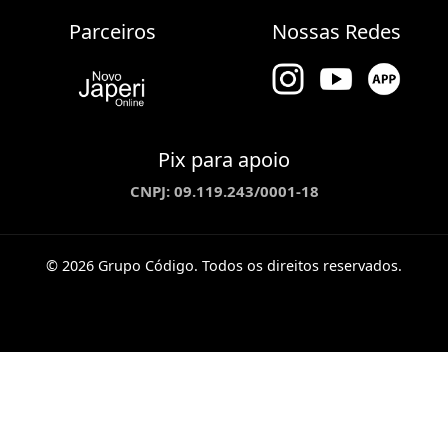
Parceiros
Nossas Redes
Pix para apoio
CNPJ: 09.119.243/0001-18
© 2026 Grupo Código. Todos os direitos reservados.