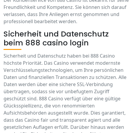
Freundlichkeit und Kompetenz. Sie können sich darauf
verlassen, dass Ihre Anliegen ernst genommen und
professionell bearbeitet werden.
Sicherheit und Datenschutz
beim 888 casino login
Sicherheit und Datenschutz haben bei 888 Casino
höchste Priorität. Das Casino verwendet modernste
Verschlüsselungstechnologien, um Ihre persönlichen
Daten und finanziellen Transaktionen zu schützen. Alle
Daten werden über eine sichere SSL-Verbindung
übertragen, sodass sie vor unbefugtem Zugriff
geschützt sind. 888 Casino verfügt über eine gültige
Glücksspiellizenz, die von renommierten
Aufsichtsbehörden ausgestellt wurde. Dies garantiert,
dass das Casino fair und transparent agiert und alle
gesetzlichen Auflagen erfüllt. Darüber hinaus werden