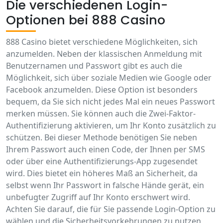
Die verschiedenen Login-
Optionen bei 888 Casino
888 Casino bietet verschiedene Möglichkeiten, sich
anzumelden. Neben der klassischen Anmeldung mit
Benutzernamen und Passwort gibt es auch die
Möglichkeit, sich über soziale Medien wie Google oder
Facebook anzumelden. Diese Option ist besonders
bequem, da Sie sich nicht jedes Mal ein neues Passwort
merken müssen. Sie können auch die Zwei-Faktor-
Authentifizierung aktivieren, um Ihr Konto zusätzlich zu
schützen. Bei dieser Methode benötigen Sie neben
Ihrem Passwort auch einen Code, der Ihnen per SMS
oder über eine Authentifizierungs-App zugesendet
wird. Dies bietet ein höheres Maß an Sicherheit, da
selbst wenn Ihr Passwort in falsche Hände gerät, ein
unbefugter Zugriff auf Ihr Konto erschwert wird.
Achten Sie darauf, die für Sie passende Login-Option zu
wählen und die Sicherheitsvorkehrungen zu nutzen,