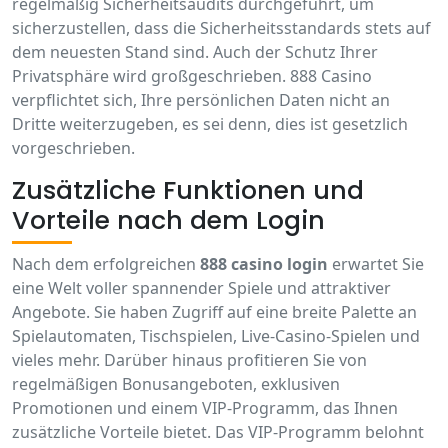
regelmäßig Sicherheitsaudits durchgeführt, um
sicherzustellen, dass die Sicherheitsstandards stets auf
dem neuesten Stand sind. Auch der Schutz Ihrer
Privatsphäre wird großgeschrieben. 888 Casino
verpflichtet sich, Ihre persönlichen Daten nicht an
Dritte weiterzugeben, es sei denn, dies ist gesetzlich
vorgeschrieben.
Zusätzliche Funktionen und
Vorteile nach dem Login
Nach dem erfolgreichen
888 casino login
erwartet Sie
eine Welt voller spannender Spiele und attraktiver
Angebote. Sie haben Zugriff auf eine breite Palette an
Spielautomaten, Tischspielen, Live-Casino-Spielen und
vieles mehr. Darüber hinaus profitieren Sie von
regelmäßigen Bonusangeboten, exklusiven
Promotionen und einem VIP-Programm, das Ihnen
zusätzliche Vorteile bietet. Das VIP-Programm belohnt