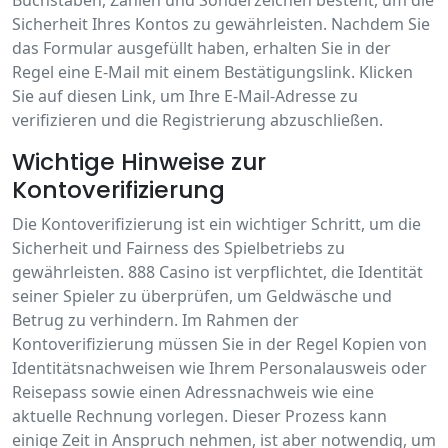
Sicherheit Ihres Kontos zu gewährleisten. Nachdem Sie
das Formular ausgefüllt haben, erhalten Sie in der
Regel eine E-Mail mit einem Bestätigungslink. Klicken
Sie auf diesen Link, um Ihre E-Mail-Adresse zu
verifizieren und die Registrierung abzuschließen.
Wichtige Hinweise zur
Kontoverifizierung
Die Kontoverifizierung ist ein wichtiger Schritt, um die
Sicherheit und Fairness des Spielbetriebs zu
gewährleisten. 888 Casino ist verpflichtet, die Identität
seiner Spieler zu überprüfen, um Geldwäsche und
Betrug zu verhindern. Im Rahmen der
Kontoverifizierung müssen Sie in der Regel Kopien von
Identitätsnachweisen wie Ihrem Personalausweis oder
Reisepass sowie einen Adressnachweis wie eine
aktuelle Rechnung vorlegen. Dieser Prozess kann
einige Zeit in Anspruch nehmen, ist aber notwendig, um