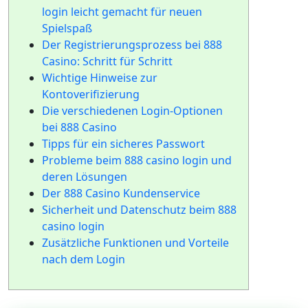
login leicht gemacht für neuen
Spielspaß
Der Registrierungsprozess bei 888
Casino: Schritt für Schritt
Wichtige Hinweise zur
Kontoverifizierung
Die verschiedenen Login-Optionen
bei 888 Casino
Tipps für ein sicheres Passwort
Probleme beim 888 casino login und
deren Lösungen
Der 888 Casino Kundenservice
Sicherheit und Datenschutz beim 888
casino login
Zusätzliche Funktionen und Vorteile
nach dem Login