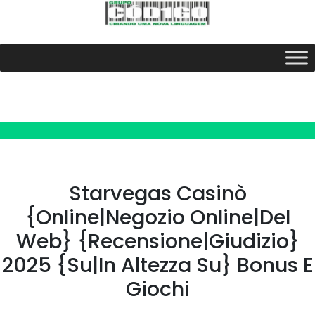
Starvegas Casinò
{Online|Negozio Online|Del
Web} {Recensione|Giudizio}
2025 {Su|In Altezza Su} Bonus E
Giochi