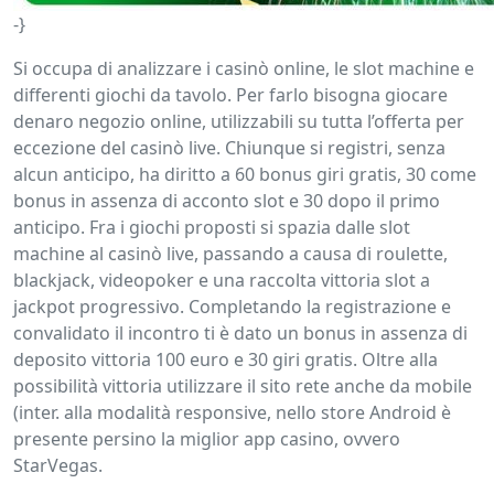
-}
Si occupa di analizzare i casinò online, le slot machine e
differenti giochi da tavolo. Per farlo bisogna giocare
denaro negozio online, utilizzabili su tutta l’offerta per
eccezione del casinò live. Chiunque si registri, senza
alcun anticipo, ha diritto a 60 bonus giri gratis, 30 come
bonus in assenza di acconto slot e 30 dopo il primo
anticipo. Fra i giochi proposti si spazia dalle slot
machine al casinò live, passando a causa di roulette,
blackjack, videopoker e una raccolta vittoria slot a
jackpot progressivo. Completando la registrazione e
convalidato il incontro ti è dato un bonus in assenza di
deposito vittoria 100 euro e 30 giri gratis. Oltre alla
possibilità vittoria utilizzare il sito rete anche da mobile
(inter. alla modalità responsive, nello store Android è
presente persino la miglior app casino, ovvero
StarVegas.