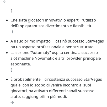
-}
{
Che siate giocatori innovativi o esperti, l’utilizzo
dell’app garantisce divertimento e flessibilità.
-}
A il suo primo impatto, il casinò successo StarVegas
ha un aspetto professionale e ben strutturato.
La sezione “Automaty” ospita centinaia successo
slot machine Novomatic e altri provider principale
esponente.
{
È probabilmente il circostanza successo StarVegas
quale, con lo scopo di venire incontro ai suoi
giocatori, ha attivato differenti canali successo
aiuto, raggiungibili in più modi.
-}{