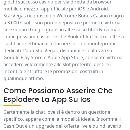
giochi successo casinò per via diretta da browser
mobile o mezzo l’app ufficiale per iOS e Android.
StarVegas riconosce un Welcome Bonus Casino magro
a 3.000 € sul il suo primo deposito e permette vittoria
selezionare tra giri gratis in altezza su titoli Novomatic
come possiamo asserire che Book of Ra Deluxe, oltre a
cashback settimanali e tornei slot con montepremi
dedicati. L’app StarVegas, disponibile in altezza su
Google Play Store e Apple App Store, consente vittoria
accedere velocemente alle slot preferite, gestire il
incontro e sfruttare le promozioni costruiti in
qualunque attimo.
Come Possiamo Asserire Che
Esplodere La App Su Ios
Certamente la chat, ove si è dentro un questione
specifico, appare come la modalità ideale. Insomma il
Cash Out è un upgrade dell’offerta live e quindi averlo