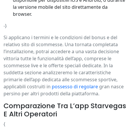
la versione mobile del sito direttamente da
browser.
-}
Si applicano i termini e le condizioni del bonus e del
relativo sito di scommesse. Una tornata completata
l’installazione, potrai accedere a una vasta decisione
vittoria tutte le funzionalità dell’app, comprese le
scommesse live e le offerte speciali dedicate. In la
suddetta sezione analizzeremo le caratteristiche
primarie dell’app dedicata alle scommesse sportive,
applicabili costruiti in
possesso di regolare
gran nasce
persino per altri prodotti della piattaforma.
Comparazione Tra L’app Starvegas
E Altri Operatori
{