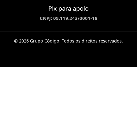
Pix para apoio
CNPJ: 09.119.243/0001-18
© 2026 Grupo Código. Todos os direitos reservados.