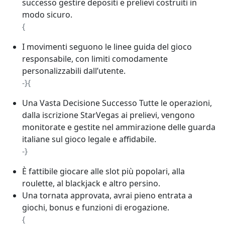
successo gestire depositi e prelievi costruiti in
modo sicuro.
{
I movimenti seguono le linee guida del gioco
responsabile, con limiti comodamente
personalizzabili dall’utente.
-}{
Una Vasta Decisione Successo Tutte le operazioni,
dalla iscrizione StarVegas ai prelievi, vengono
monitorate e gestite nel ammirazione delle guarda
italiane sul gioco legale e affidabile.
-}
È fattibile giocare alle slot più popolari, alla
roulette, al blackjack e altro persino.
Una tornata approvata, avrai pieno entrata a
giochi, bonus e funzioni di erogazione.
{