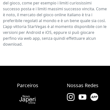
del gioco, come per esempio i limiti curiosissimi
successo posta e i limiti massimi successo vincita. Come
è noto, il mercato del gioco online italiano è tra i
preferibile regolati al mondo e è un bene quale sia così.
L’app vittoria StarVegas è al momento disponibile con le
versioni per Android e iOS, eppure si può giocare
perfino via web app, senza quindi effettuare alcun
download.
Parceiros
Nossas Redes