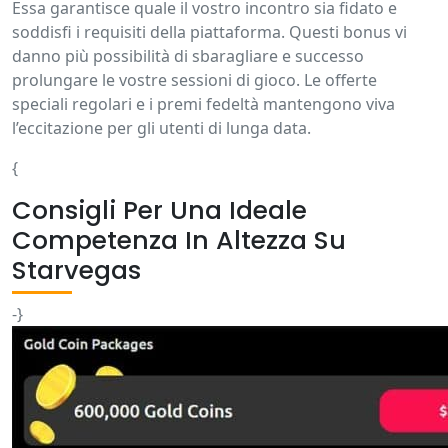
Essa garantisce quale il vostro incontro sia fidato e
soddisfi i requisiti della piattaforma. Questi bonus vi
danno più possibilità di sbaragliare e successo
prolungare le vostre sessioni di gioco. Le offerte
speciali regolari e i premi fedeltà mantengono viva
l’eccitazione per gli utenti di lunga data.
{
Consigli Per Una Ideale
Competenza In Altezza Su
Starvegas
-}