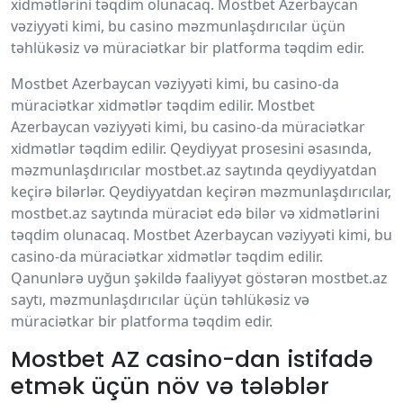
xidmətlərini təqdim olunacaq. Mostbet Azerbaycan
vəziyyəti kimi, bu casino məzmunlaşdırıcılar üçün
təhlükəsiz və müraciətkar bir platforma təqdim edir.
Mostbet Azerbaycan vəziyyəti kimi, bu casino-da
müraciətkar xidmətlər təqdim edilir. Mostbet
Azerbaycan vəziyyəti kimi, bu casino-da müraciətkar
xidmətlər təqdim edilir. Qeydiyyat prosesini əsasında,
məzmunlaşdırıcılar mostbet.az saytında qeydiyyatdan
keçirə bilərlər. Qeydiyyatdan keçirən məzmunlaşdırıcılar,
mostbet.az saytında müraciət edə bilər və xidmətlərini
təqdim olunacaq. Mostbet Azerbaycan vəziyyəti kimi, bu
casino-da müraciətkar xidmətlər təqdim edilir.
Qanunlərə uyğun şəkildə faaliyyət göstərən mostbet.az
saytı, məzmunlaşdırıcılar üçün təhlükəsiz və
müraciətkar bir platforma təqdim edir.
Mostbet AZ casino-dan istifadə
etmək üçün növ və tələblər