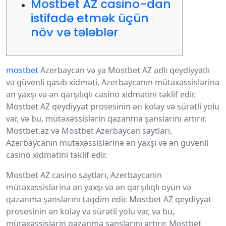
Mostbet AZ casino-dan
istifadə etmək üçün
növ və tələblər
mostbet
Azerbaycan və ya Mostbet AZ adlı qeydiyyatlı
və güvenli qasıb xidməti, Azerbaycanın mütəxəssislərinə
ən yaxşı və ən qarşılıqlı casino xidmətini təklif edir.
Mostbet AZ qeydiyyat prosesinin ən kolay və sürətli yolu
var, və bu, mütəxəssislərin qazanma şanslarını artırır.
Mostbet.az və Mostbet Azerbaycan saytları,
Azerbaycanın mütəxəssislərinə ən yaxşı və ən güvenli
casino xidmətini təklif edir.
Mostbet AZ casino saytları, Azerbaycanın
mütəxəssislərinə ən yaxşı və ən qarşılıqlı oyun və
qazanma şanslarını təqdim edir. Mostbet AZ qeydiyyat
prosesinin ən kolay və sürətli yolu var, və bu,
mütəxəssislərin qazanma şanslarını artırır. Mostbet