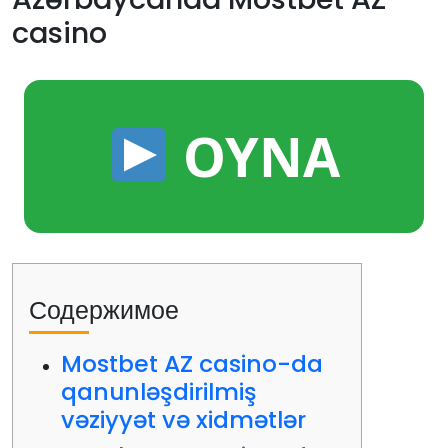
casino
OYNA
Содержимое
Mostbet AZ casino-da
qanunləşdirilmiş
vəziyyət və xidmətlər