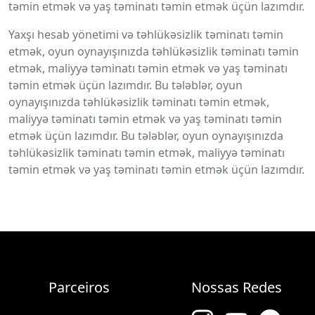
təmin etmək və yaş təminatı təmin etmək üçün lazımdır.
Yaxşı hesab yönetimi və təhlükəsizlik təminatı təmin
etmək, oyun oynayışınızda təhlükəsizlik təminatı təmin
etmək, maliyyə təminatı təmin etmək və yaş təminatı
təmin etmək üçün lazımdır. Bu tələblər, oyun
oynayışınızda təhlükəsizlik təminatı təmin etmək,
maliyyə təminatı təmin etmək və yaş təminatı təmin
etmək üçün lazımdır. Bu tələblər, oyun oynayışınızda
təhlükəsizlik təminatı təmin etmək, maliyyə təminatı
təmin etmək və yaş təminatı təmin etmək üçün lazımdır.
Parceiros
Nossas Redes