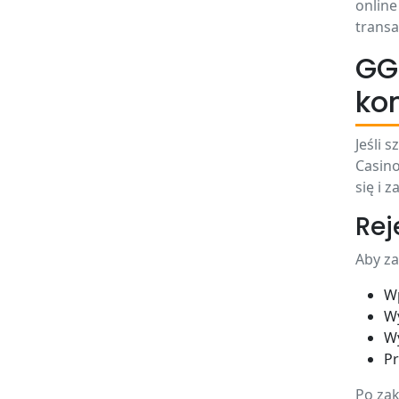
online
transa
GG 
ko
Jeśli 
Casino
się i 
Rej
Aby za
Wp
Wy
Wy
Pr
Po zak