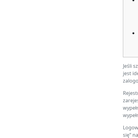
Jeśli 
jest i
zalogo
Rejest
zareje
wypełn
wypełn
Logowa
się” n