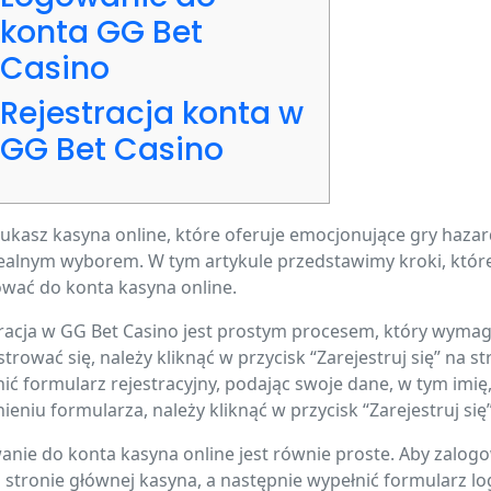
konta GG Bet
Casino
Rejestracja konta w
GG Bet Casino
szukasz kasyna online, które oferuje emocjonujące gry haza
dealnym wyborem. W tym artykule przedstawimy kroki, które
wać do konta kasyna online.
racja w GG Bet Casino jest prostym procesem, który wymaga
strować się, należy kliknąć w przycisk “Zarejestruj się” na 
ić formularz rejestracyjny, podając swoje dane, w tym imię,
ieniu formularza, należy kliknąć w przycisk “Zarejestruj się”
nie do konta kasyna online jest równie proste. Aby zalogow
a stronie głównej kasyna, a następnie wypełnić formularz 