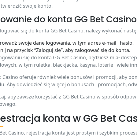
twierdzić swoje konto.
owanie do konta GG Bet Casino
logować się do konta GG Bet Casino, należy wykonać nastę
owadź swoje dane logowania, w tym adres e-mail i hasło.
knij na przycisk “Zaloguj się”, aby zalogować się do konta.
ogowaniu się do konta GG Bet Casino, będziesz miał dostę
owych, w tym ruletka, blackjacka, kasyna, loterie i wiele in
 Casino oferuje również wiele bonusów i promocji, aby po
u. Aby dowiedzieć się więcej o bonusach i promocjach, odw
aj, aby zawsze korzystać z GG Bet Casino w sposób odpowie
sowego.
jestracja konta w GG Bet Ca
et Casino, rejestracja konta jest prostym i szybkim proces