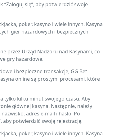
sk “Zaloguj się”, aby potwierdzić swoje
kjacka, poker, kasyno i wiele innych. Kasyna
ących gier hazardowych i bezpiecznych
wane przez Urząd Nadzoru nad Kasynami, co
ciwe gry hazardowe.
rdowe i bezpieczne transakcje, GG Bet
kasyna online są prostymi procesami, które
 tylko kilku minut swojego czasu. Aby
stronie głównej kasyna. Następnie, należy
 nazwisko, adres e-mail i hasło. Po
, aby potwierdzić swoją rejestrację.
kjacka, poker, kasyno i wiele innych. Kasyna