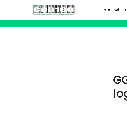
Principal
GG
lo