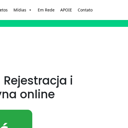
etos
Mídias
Em Rede
APOIE
Contato
Rejestracja i
na online