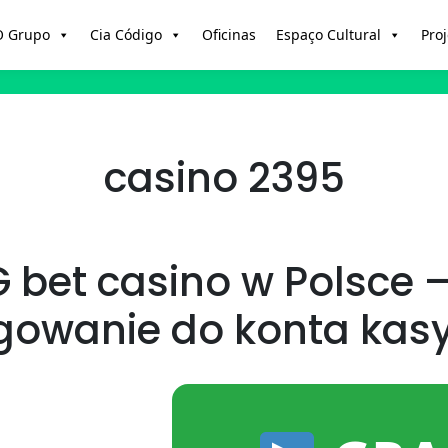
O Grupo
Cia Código
Oficinas
Espaço Cultural
Proj
casino 2395
 bet casino w Polsce – 
gowanie do konta kasy