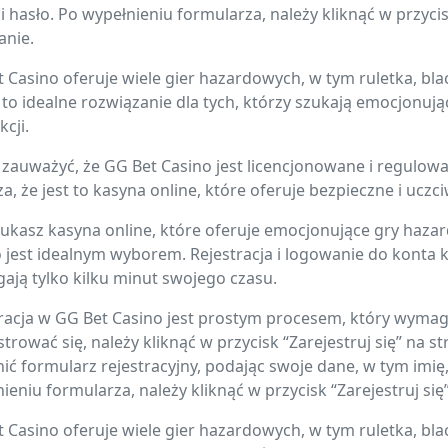
 i hasło. Po wypełnieniu formularza, należy kliknąć w przyci
anie.
 Casino oferuje wiele gier hazardowych, w tym ruletka, blac
 to idealne rozwiązanie dla tych, którzy szukają emocjonuj
kcji.
zauważyć, że GG Bet Casino jest licencjonowane i regulo
a, że jest to kasyna online, które oferuje bezpieczne i ucz
szukasz kasyna online, które oferuje emocjonujące gry haza
 jest idealnym wyborem. Rejestracja i logowanie do konta 
ją tylko kilku minut swojego czasu.
racja w GG Bet Casino jest prostym procesem, który wymaga
strować się, należy kliknąć w przycisk “Zarejestruj się” na 
ić formularz rejestracyjny, podając swoje dane, w tym imię,
ieniu formularza, należy kliknąć w przycisk “Zarejestruj się”
 Casino oferuje wiele gier hazardowych, w tym ruletka, blac