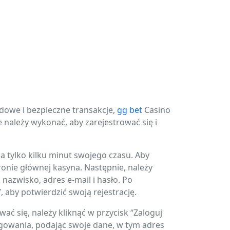
rdowe i bezpieczne transakcje,
gg bet
Casino
 należy wykonać, aby zarejestrować się i
 tylko kilku minut swojego czasu. Aby
stronie głównej kasyna. Następnie, należy
 nazwisko, adres e-mail i hasło. Po
, aby potwierdzić swoją rejestrację.
ać się, należy kliknąć w przycisk “Zaloguj
logowania, podając swoje dane, w tym adres