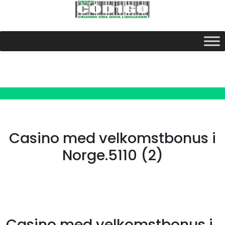
Casino med velkomstbonus i
Norge.5110 (2)
Casino med velkomstbonus i