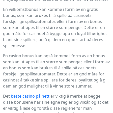
En velkomstbonus kan komme i form av en gratis
bonus, som kan brukes til å spille på casinoets
forskjellige spilleautomater, eller i form av en bonus
som kan utløpes til en større sum penger. Dette er en
god måte for casinoet å bygge opp en loyal tilhørighet
blant sine spillere, og å gi dem en god start på deres
spillemesse.
En casino bonus kan også komme i form av en bonus
som kan utløpes til en større sum penger, eller i form av
en bonus som kan brukes til å spille på casinoets
forskjellige spilleautomater. Dette er en god måte for
casinoet å takke sine spillere for deres loyalitet og å gi
dem en god mulighet til å vinne store summer.
Det
beste casino på nett
er viktig å merke at begge
disse bonusene har sine egne regler og vilkår, og at det
er viktig å lese og forstå disse reglene før man