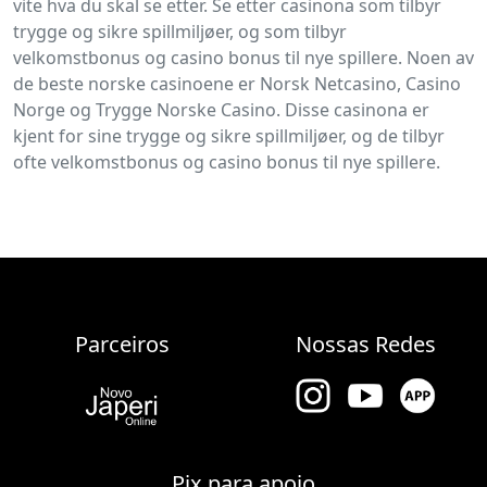
vite hva du skal se etter. Se etter casinona som tilbyr
trygge og sikre spillmiljøer, og som tilbyr
velkomstbonus og casino bonus til nye spillere. Noen av
de beste norske casinoene er Norsk Netcasino, Casino
Norge og Trygge Norske Casino. Disse casinona er
kjent for sine trygge og sikre spillmiljøer, og de tilbyr
ofte velkomstbonus og casino bonus til nye spillere.
Parceiros
Nossas Redes
Pix para apoio