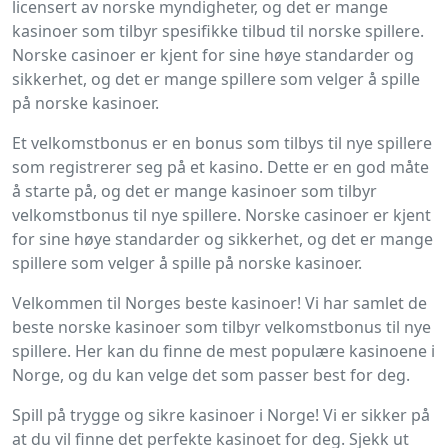
licensert av norske myndigheter, og det er mange
kasinoer som tilbyr spesifikke tilbud til norske spillere.
Norske casinoer er kjent for sine høye standarder og
sikkerhet, og det er mange spillere som velger å spille
på norske kasinoer.
Et velkomstbonus er en bonus som tilbys til nye spillere
som registrerer seg på et kasino. Dette er en god måte
å starte på, og det er mange kasinoer som tilbyr
velkomstbonus til nye spillere. Norske casinoer er kjent
for sine høye standarder og sikkerhet, og det er mange
spillere som velger å spille på norske kasinoer.
Velkommen til Norges beste kasinoer! Vi har samlet de
beste norske kasinoer som tilbyr velkomstbonus til nye
spillere. Her kan du finne de mest populære kasinoene i
Norge, og du kan velge det som passer best for deg.
Spill på trygge og sikre kasinoer i Norge! Vi er sikker på
at du vil finne det perfekte kasinoet for deg. Sjekk ut