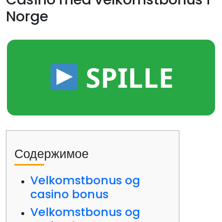
Norge
SPILLE
Содержимое
Velkomstbonus og
casino bonus
Velkomstbonus og