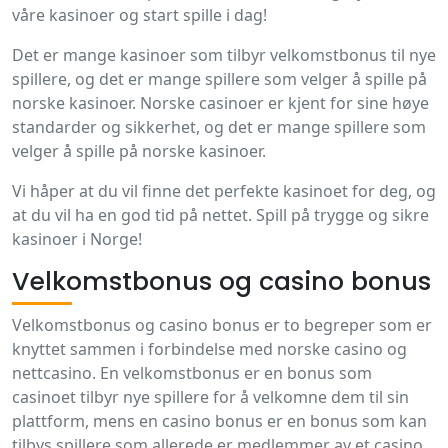
våre kasinoer og start spille i dag!
Det er mange kasinoer som tilbyr velkomstbonus til nye
spillere, og det er mange spillere som velger å spille på
norske kasinoer. Norske casinoer er kjent for sine høye
standarder og sikkerhet, og det er mange spillere som
velger å spille på norske kasinoer.
Vi håper at du vil finne det perfekte kasinoet for deg, og
at du vil ha en god tid på nettet. Spill på trygge og sikre
kasinoer i Norge!
Velkomstbonus og casino bonus
Velkomstbonus og casino bonus er to begreper som er
knyttet sammen i forbindelse med norske casino og
nettcasino. En velkomstbonus er en bonus som
casinoet tilbyr nye spillere for å velkomne dem til sin
plattform, mens en casino bonus er en bonus som kan
tilbys spillere som allerede er medlemmer av et casino.