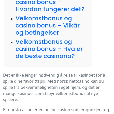
casino bonus –
Hvordan fungerer det?
Velkomstbonus og
casino bonus – Vilkår
og betingelser
Velkomstbonus og
casino bonus – Hva er
de beste casinona?
Det er ikke lenger nødvendig å reise til kasinoet for å
spille dine favorittspill. Med norsk nettcasino kan du
spille fra bekvemmeligheten i eget hjem, og det er
mange kasinoer som tilbyr velkomstbonus til nye
spillere.
Et norsk casino er en online kasino som er godkjent og