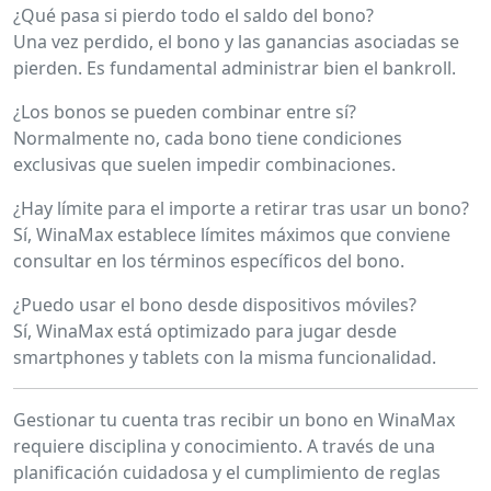
¿Qué pasa si pierdo todo el saldo del bono?
Una vez perdido, el bono y las ganancias asociadas se
pierden. Es fundamental administrar bien el bankroll.
¿Los bonos se pueden combinar entre sí?
Normalmente no, cada bono tiene condiciones
exclusivas que suelen impedir combinaciones.
¿Hay límite para el importe a retirar tras usar un bono?
Sí, WinaMax establece límites máximos que conviene
consultar en los términos específicos del bono.
¿Puedo usar el bono desde dispositivos móviles?
Sí, WinaMax está optimizado para jugar desde
smartphones y tablets con la misma funcionalidad.
Gestionar tu cuenta tras recibir un bono en WinaMax
requiere disciplina y conocimiento. A través de una
planificación cuidadosa y el cumplimiento de reglas