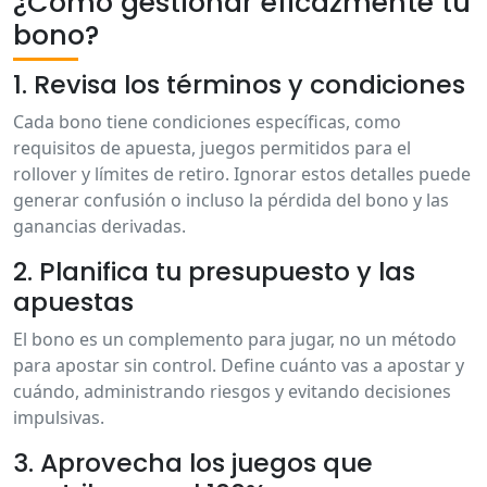
¿Cómo gestionar eficazmente tu
bono?
1. Revisa los términos y condiciones
Cada bono tiene condiciones específicas, como
requisitos de apuesta, juegos permitidos para el
rollover y límites de retiro. Ignorar estos detalles puede
generar confusión o incluso la pérdida del bono y las
ganancias derivadas.
2. Planifica tu presupuesto y las
apuestas
El bono es un complemento para jugar, no un método
para apostar sin control. Define cuánto vas a apostar y
cuándo, administrando riesgos y evitando decisiones
impulsivas.
3. Aprovecha los juegos que