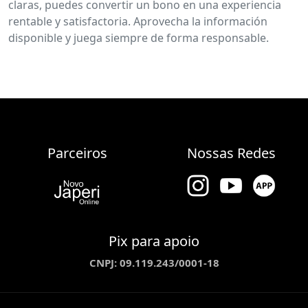
claras, puedes convertir un bono en una experiencia
rentable y satisfactoria. Aprovecha la información
disponible y juega siempre de forma responsable.
Parceiros
Nossas Redes
Pix para apoio
CNPJ: 09.119.243/0001-18