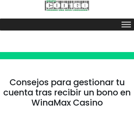
Consejos para gestionar tu
cuenta tras recibir un bono en
WinaMax Casino