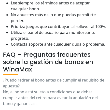
Lee siempre los términos antes de aceptar
cualquier bono.
No apuestes más de lo que puedas permitirte
perder.
Prioriza juegos que contribuyan al rollover al 100%.
Utiliza el panel de usuario para monitorear tu
progreso.
Contacta soporte ante cualquier duda o problema.
FAQ – Preguntas frecuentes
sobre la gestión de bonos en
WinaMax
¿Puedo retirar el bono antes de cumplir el requisito de
apuesta?
No, el bono está sujeto a condiciones que debes
cumplir antes del retiro para evitar la anulación del
bono y ganancias.