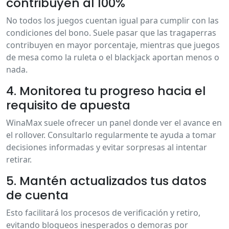
contribuyen al 100%
No todos los juegos cuentan igual para cumplir con las
condiciones del bono. Suele pasar que las tragaperras
contribuyen en mayor porcentaje, mientras que juegos
de mesa como la ruleta o el blackjack aportan menos o
nada.
4. Monitorea tu progreso hacia el
requisito de apuesta
WinaMax suele ofrecer un panel donde ver el avance en
el rollover. Consultarlo regularmente te ayuda a tomar
decisiones informadas y evitar sorpresas al intentar
retirar.
5. Mantén actualizados tus datos
de cuenta
Esto facilitará los procesos de verificación y retiro,
evitando bloqueos inesperados o demoras por