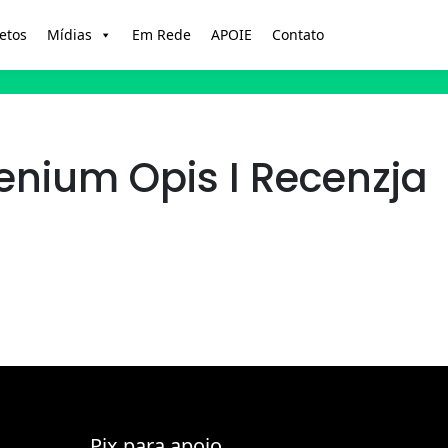
etos
Mídias
Em Rede
APOIE
Contato
nium Opis I Recenzja
Pix para apoio