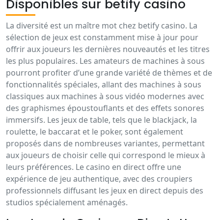
Disponibles sur betify casino
La diversité est un maître mot chez betify casino. La
sélection de jeux est constamment mise à jour pour
offrir aux joueurs les dernières nouveautés et les titres
les plus populaires. Les amateurs de machines à sous
pourront profiter d’une grande variété de thèmes et de
fonctionnalités spéciales, allant des machines à sous
classiques aux machines à sous vidéo modernes avec
des graphismes époustouflants et des effets sonores
immersifs. Les jeux de table, tels que le blackjack, la
roulette, le baccarat et le poker, sont également
proposés dans de nombreuses variantes, permettant
aux joueurs de choisir celle qui correspond le mieux à
leurs préférences. Le casino en direct offre une
expérience de jeu authentique, avec des croupiers
professionnels diffusant les jeux en direct depuis des
studios spécialement aménagés.