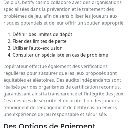
De plus, betify casino collabore avec des organisations
spécialisées dans la prévention et le traitement des
problèmes de jeu, afin de sensibiliser les joueurs aux
risques potentiels et de leur offrir un soutien approprié.
Définir des limites de dépôt
Fixer des limites de perte
Utiliser l’auto-exclusion
Consulter un spécialiste en cas de problème
L’opérateur effectue également des vérifications
régulières pour s’assurer que les jeux proposés sont
équitables et aléatoires. Des audits indépendants sont
réalisés par des organismes de certification reconnus,
garantissant ainsi la transparence et l’intégrité des jeux.
Ces mesures de sécurité et de protection des joueurs
témoignent de l’engagement de betify casino envers
une expérience de jeu responsable et sécurisée.
Des Options de Paiement