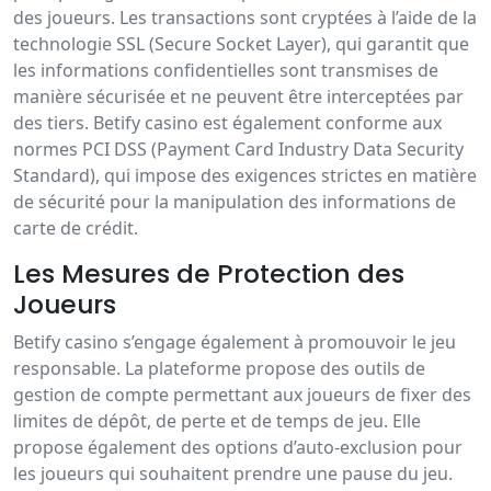
des joueurs. Les transactions sont cryptées à l’aide de la
technologie SSL (Secure Socket Layer), qui garantit que
les informations confidentielles sont transmises de
manière sécurisée et ne peuvent être interceptées par
des tiers. Betify casino est également conforme aux
normes PCI DSS (Payment Card Industry Data Security
Standard), qui impose des exigences strictes en matière
de sécurité pour la manipulation des informations de
carte de crédit.
Les Mesures de Protection des
Joueurs
Betify casino s’engage également à promouvoir le jeu
responsable. La plateforme propose des outils de
gestion de compte permettant aux joueurs de fixer des
limites de dépôt, de perte et de temps de jeu. Elle
propose également des options d’auto-exclusion pour
les joueurs qui souhaitent prendre une pause du jeu.