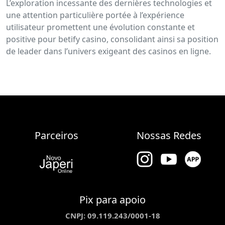
L’exploration incessante des dernières technologies et
une attention particulière portée à l’expérience
utilisateur promettent une évolution constante et
positive pour betify casino, consolidant ainsi sa position
de leader dans l’univers exigeant des casinos en ligne.
Parceiros
Nossas Redes
Pix para apoio
CNPJ: 09.119.243/0001-18