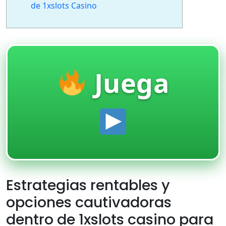
de 1xslots Casino
Juega
Estrategias rentables y
opciones cautivadoras
dentro de 1xslots casino para