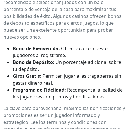
recomendable seleccionar juegos con un bajo
porcentaje de ventaja de la casa para maximizar tus
posibilidades de éxito. Algunos casinos ofrecen bonos
de depósito específicos para ciertos juegos, lo que
puede ser una excelente oportunidad para probar
nuevas opciones.
Bono de Bienvenida:
Ofrecido a los nuevos
jugadores al registrarse.
Bono de Depósito:
Un porcentaje adicional sobre
tu depósito.
Giros Gratis:
Permiten jugar a las tragaperras sin
gastar dinero real.
Programa de Fidelidad:
Recompensa la lealtad de
los jugadores con puntos y bonificaciones.
La clave para aprovechar al máximo las bonificaciones y
promociones es ser un jugador informado y
estratégico. Lee los términos y condiciones con
atención, elige las ofertas que mejor se adapten a tus