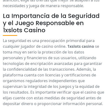
necesidades y juega de manera responsable.
La Importancia de la Seguridad
y el Juego Responsable en
1xslots Casino
La seguridad es una preocupación primordial para
cualquier jugador de casino online.
1xslots casino
se
toma muy en serio la protección de los datos
personales y financieros de sus usuarios, utilizando
tecnologías de encriptación avanzadas para garantizar
la confidencialidad de las transacciones. Además, la
plataforma cuenta con licencias y certificaciones de
organismos reguladores independientes que
supervisan la integridad de los juegos y la equidad de
los resultados. Es importante verificar que el casino que
elijas cuente con estas medidas de seguridad antes de
depositar dinero o proporcionar información personal.