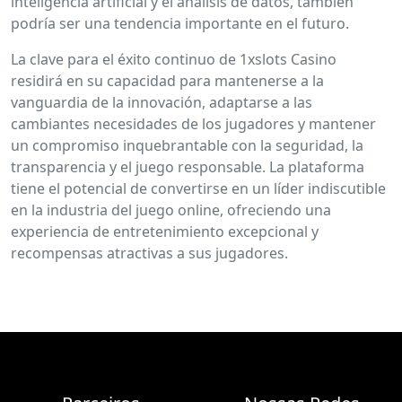
inteligencia artificial y el análisis de datos, también
podría ser una tendencia importante en el futuro.
La clave para el éxito continuo de 1xslots Casino
residirá en su capacidad para mantenerse a la
vanguardia de la innovación, adaptarse a las
cambiantes necesidades de los jugadores y mantener
un compromiso inquebrantable con la seguridad, la
transparencia y el juego responsable. La plataforma
tiene el potencial de convertirse en un líder indiscutible
en la industria del juego online, ofreciendo una
experiencia de entretenimiento excepcional y
recompensas atractivas a sus jugadores.