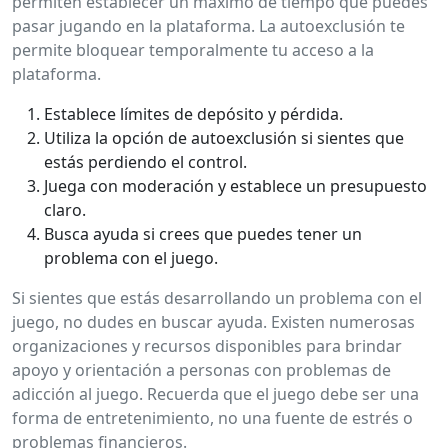
permiten establecer un máximo de tiempo que puedes
pasar jugando en la plataforma. La autoexclusión te
permite bloquear temporalmente tu acceso a la
plataforma.
Establece límites de depósito y pérdida.
Utiliza la opción de autoexclusión si sientes que
estás perdiendo el control.
Juega con moderación y establece un presupuesto
claro.
Busca ayuda si crees que puedes tener un
problema con el juego.
Si sientes que estás desarrollando un problema con el
juego, no dudes en buscar ayuda. Existen numerosas
organizaciones y recursos disponibles para brindar
apoyo y orientación a personas con problemas de
adicción al juego. Recuerda que el juego debe ser una
forma de entretenimiento, no una fuente de estrés o
problemas financieros.