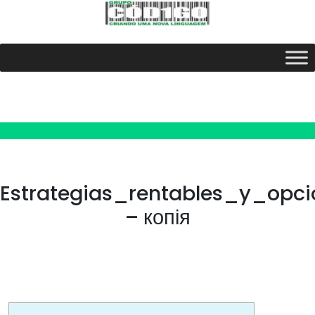
Estrategias_rentables_y_opc
– копія