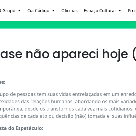
O Grupo
Cia Código
Oficinas
Espaço Cultural
Proj
ase não apareci hoje 
se:
po de pessoas tem suas vidas entrelaçadas em um enredo 
xidades das relações humanas, abordando os mais variado
porânea, desde os transtornos cada vez mais cotidianos, 
üências de cada ato ou decisão (não) tomada e suas influê
sta do Espetáculo: