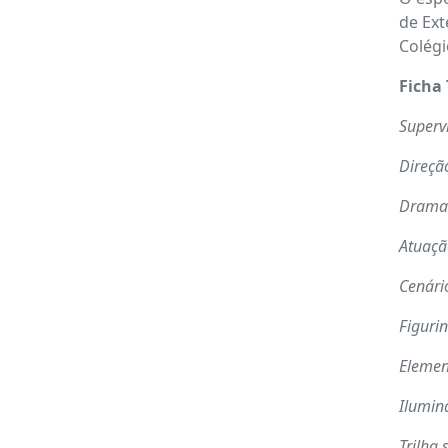
de Ext
Colégi
Ficha 
Supervi
Direçã
Drama
Atuaçã
Cenári
Figuri
Elemen
Ilumin
Trilha