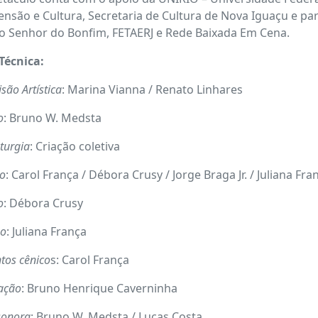
ensão e Cultura, Secretaria de Cultura de Nova Iguaçu e parc
o Senhor do Bonfim, FETAERJ e Rede Baixada Em Cena.
Técnica:
são Artística
: Marina Vianna / Renato Linhares
o
: Bruno W. Medsta
turgia
: Criação coletiva
o
: Carol França / Débora Crusy / Jorge Braga Jr. / Juliana Fran
o
: Débora Crusy
no
: Juliana França
tos cênico
s: Carol França
ação
: Bruno Henrique Caverninha
 sonora
: Bruno W. Medsta / Lucas Costa