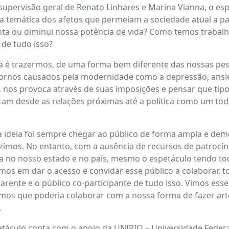
supervisão geral de Renato Linhares e Marina Vianna, o e
a temática dos afetos que permeiam a sociedade atual a p
a ou diminui nossa potência de vida? Como temos trabalh
 de tudo isso?
ia é trazermos, de uma forma bem diferente das nossas pes
ornos causados pela modernidade como a depressão, ansie
 nos provoca através de suas imposições e pensar que tip
am desde as relações próximas até a política como um todo”
.
 ideia foi sempre chegar ao público de forma ampla e dem
imos. No entanto, com a ausência de recursos de patrocínio
a no nosso estado e no país, mesmo o espetáculo tendo to
os em dar o acesso e convidar esse público a colaborar, 
arente e o público co-participante de tudo isso. Vimos ess
os que poderia colaborar com a nossa forma de fazer arte.”
.
táculo conta com o apoio da UNIRIO – Universidade Federal 