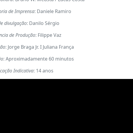
oria de Imprensa
: Daniele Ramiro
de divulgação
: Danilo Sérgio
ência de Produção
: Filippe Vaz
ção
: Jorge Braga Jr. I Juliana França
ão
: Aproximadamente 60 minutos
icação Indicativa
: 14 anos