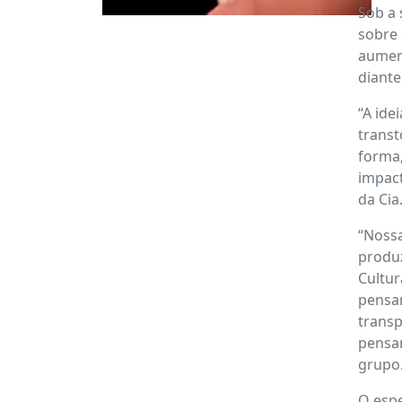
Sob a 
sobre 
aument
diante
“A ide
transt
forma,
impact
da Cia
“Nossa
produz
Cultur
pensam
transp
pensam
grupo
O espe