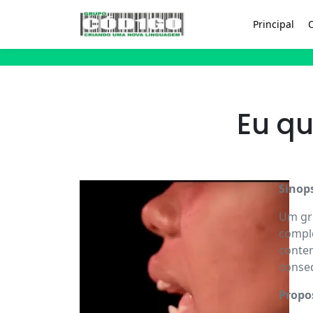
Principal
Eu qu
Sinop
Um gru
comple
contem
conseq
Propo