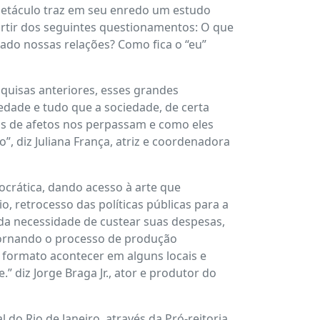
spetáculo traz em seu enredo um estudo
artir dos seguintes questionamentos: O que
ado nossas relações? Como fica o “eu”
quisas anteriores, esses grandes
dade e tudo que a sociedade, de certa
os de afetos nos perpassam e como eles
, diz Juliana França, atriz e coordenadora
ocrática, dando acesso à arte que
, retrocesso das políticas públicas para a
da necessidade de custear suas despesas,
tornando o processo de produção
e formato acontecer em alguns locais e
 diz Jorge Braga Jr., ator e produtor do
do Rio de Janeiro, através da Pró-reitoria