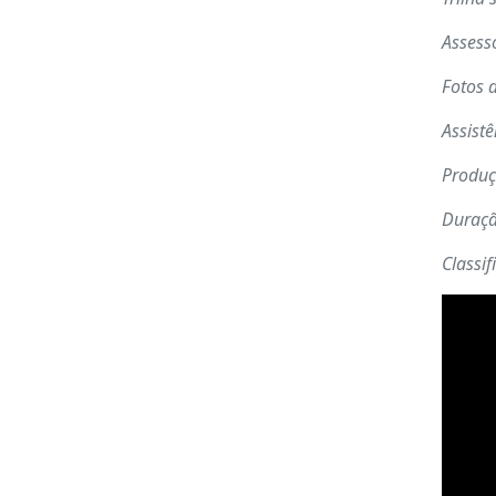
Assess
Fotos 
Assist
Produ
Duraç
Classif