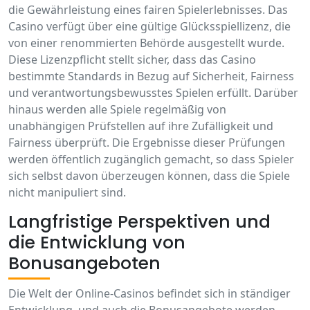
die Gewährleistung eines fairen Spielerlebnisses. Das
Casino verfügt über eine gültige Glücksspiellizenz, die
von einer renommierten Behörde ausgestellt wurde.
Diese Lizenzpflicht stellt sicher, dass das Casino
bestimmte Standards in Bezug auf Sicherheit, Fairness
und verantwortungsbewusstes Spielen erfüllt. Darüber
hinaus werden alle Spiele regelmäßig von
unabhängigen Prüfstellen auf ihre Zufälligkeit und
Fairness überprüft. Die Ergebnisse dieser Prüfungen
werden öffentlich zugänglich gemacht, so dass Spieler
sich selbst davon überzeugen können, dass die Spiele
nicht manipuliert sind.
Langfristige Perspektiven und
die Entwicklung von
Bonusangeboten
Die Welt der Online-Casinos befindet sich in ständiger
Entwicklung, und auch die Bonusangebote werden