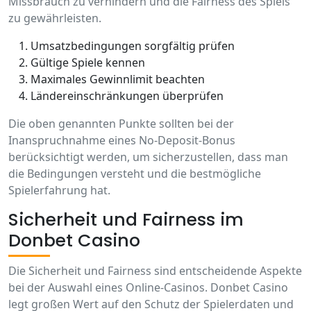
Missbrauch zu verhindern und die Fairness des Spiels
zu gewährleisten.
Umsatzbedingungen sorgfältig prüfen
Gültige Spiele kennen
Maximales Gewinnlimit beachten
Ländereinschränkungen überprüfen
Die oben genannten Punkte sollten bei der
Inanspruchnahme eines No-Deposit-Bonus
berücksichtigt werden, um sicherzustellen, dass man
die Bedingungen versteht und die bestmögliche
Spielerfahrung hat.
Sicherheit und Fairness im
Donbet Casino
Die Sicherheit und Fairness sind entscheidende Aspekte
bei der Auswahl eines Online-Casinos. Donbet Casino
legt großen Wert auf den Schutz der Spielerdaten und