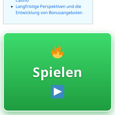
Casino
Langfristige Perspektiven und die
Entwicklung von Bonusangeboten
Spielen