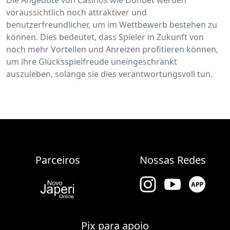
voraussichtlich noch attraktiver und
benutzerfreundlicher, um im Wettbewerb bestehen zu
können. Dies bedeutet, dass Spieler in Zukunft von
noch mehr Vorteilen und Anreizen profitieren können,
um ihre Glücksspielfreude uneingeschränkt
auszuleben, solange sie dies verantwortungsvoll tun.
Parceiros
Nossas Redes
Pix para apoio