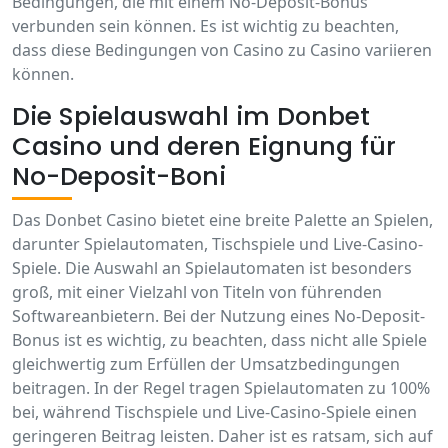
Bedingungen, die mit einem No-Deposit-Bonus
verbunden sein können. Es ist wichtig zu beachten,
dass diese Bedingungen von Casino zu Casino variieren
können.
Die Spielauswahl im Donbet
Casino und deren Eignung für
No-Deposit-Boni
Das Donbet Casino bietet eine breite Palette an Spielen,
darunter Spielautomaten, Tischspiele und Live-Casino-
Spiele. Die Auswahl an Spielautomaten ist besonders
groß, mit einer Vielzahl von Titeln von führenden
Softwareanbietern. Bei der Nutzung eines No-Deposit-
Bonus ist es wichtig, zu beachten, dass nicht alle Spiele
gleichwertig zum Erfüllen der Umsatzbedingungen
beitragen. In der Regel tragen Spielautomaten zu 100%
bei, während Tischspiele und Live-Casino-Spiele einen
geringeren Beitrag leisten. Daher ist es ratsam, sich auf