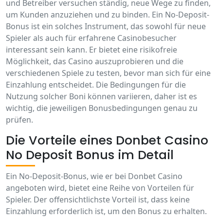
und Betreiber versuchen ständig, neue Wege zu finden,
um Kunden anzuziehen und zu binden. Ein No-Deposit-
Bonus ist ein solches Instrument, das sowohl für neue
Spieler als auch für erfahrene Casinobesucher
interessant sein kann. Er bietet eine risikofreie
Möglichkeit, das Casino auszuprobieren und die
verschiedenen Spiele zu testen, bevor man sich für eine
Einzahlung entscheidet. Die Bedingungen für die
Nutzung solcher Boni können variieren, daher ist es
wichtig, die jeweiligen Bonusbedingungen genau zu
prüfen.
Die Vorteile eines Donbet Casino
No Deposit Bonus im Detail
Ein No-Deposit-Bonus, wie er bei Donbet Casino
angeboten wird, bietet eine Reihe von Vorteilen für
Spieler. Der offensichtlichste Vorteil ist, dass keine
Einzahlung erforderlich ist, um den Bonus zu erhalten.