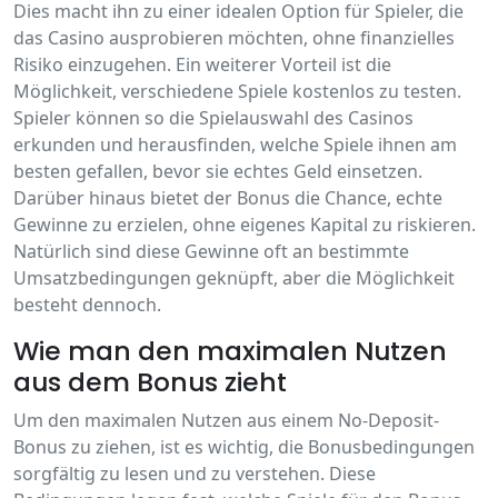
Dies macht ihn zu einer idealen Option für Spieler, die
das Casino ausprobieren möchten, ohne finanzielles
Risiko einzugehen. Ein weiterer Vorteil ist die
Möglichkeit, verschiedene Spiele kostenlos zu testen.
Spieler können so die Spielauswahl des Casinos
erkunden und herausfinden, welche Spiele ihnen am
besten gefallen, bevor sie echtes Geld einsetzen.
Darüber hinaus bietet der Bonus die Chance, echte
Gewinne zu erzielen, ohne eigenes Kapital zu riskieren.
Natürlich sind diese Gewinne oft an bestimmte
Umsatzbedingungen geknüpft, aber die Möglichkeit
besteht dennoch.
Wie man den maximalen Nutzen
aus dem Bonus zieht
Um den maximalen Nutzen aus einem No-Deposit-
Bonus zu ziehen, ist es wichtig, die Bonusbedingungen
sorgfältig zu lesen und zu verstehen. Diese