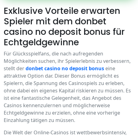
Exklusive Vorteile erwarten
Spieler mit dem donbet
casino no deposit bonus für
Echtgeldgewinne
Für Glücksspielfans, die nach aufregenden
Möglichkeiten suchen, ihr Spielerlebnis zu verbessern,
stellt der
donbet casino no deposit bonus
eine
attraktive Option dar. Dieser Bonus ermöglicht es
Spielern, die Spannung des Casinospiels zu erleben,
ohne dabei ein eigenes Kapital riskieren zu müssen. Es
ist eine fantastische Gelegenheit, das Angebot des
Casinos kennenzulernen und möglicherweise
Echtgeldgewinne zu erzielen, ohne eine vorherige
Einzahlung tätigen zu müssen.
Die Welt der Online-Casinos ist wettbewerbsintensiv,