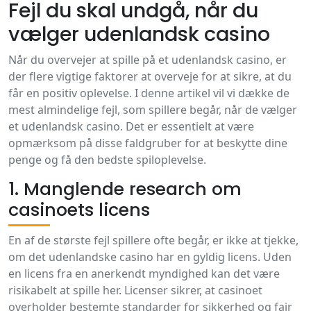
Fejl du skal undgå, når du
vælger udenlandsk casino
Når du overvejer at spille på et udenlandsk casino, er
der flere vigtige faktorer at overveje for at sikre, at du
får en positiv oplevelse. I denne artikel vil vi dække de
mest almindelige fejl, som spillere begår, når de vælger
et udenlandsk casino. Det er essentielt at være
opmærksom på disse faldgruber for at beskytte dine
penge og få den bedste spiloplevelse.
1. Manglende research om
casinoets licens
En af de største fejl spillere ofte begår, er ikke at tjekke,
om det udenlandske casino har en gyldig licens. Uden
en licens fra en anerkendt myndighed kan det være
risikabelt at spille her. Licenser sikrer, at casinoet
overholder bestemte standarder for sikkerhed og fair