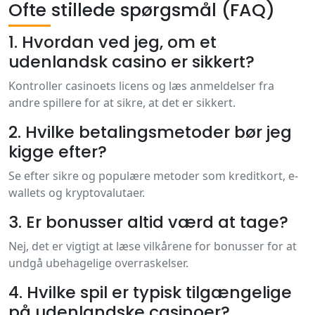
Ofte stillede spørgsmål (FAQ)
1. Hvordan ved jeg, om et
udenlandsk casino er sikkert?
Kontroller casinoets licens og læs anmeldelser fra
andre spillere for at sikre, at det er sikkert.
2. Hvilke betalingsmetoder bør jeg
kigge efter?
Se efter sikre og populære metoder som kreditkort, e-
wallets og kryptovalutaer.
3. Er bonusser altid værd at tage?
Nej, det er vigtigt at læse vilkårene for bonusser for at
undgå ubehagelige overraskelser.
4. Hvilke spil er typisk tilgængelige
på udenlandske casinoer?