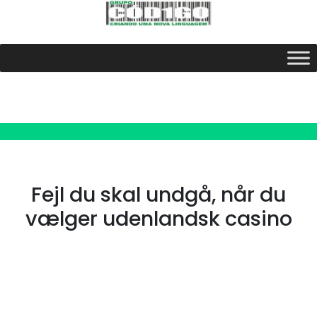
Fejl du skal undgå, når du
vælger udenlandsk casino