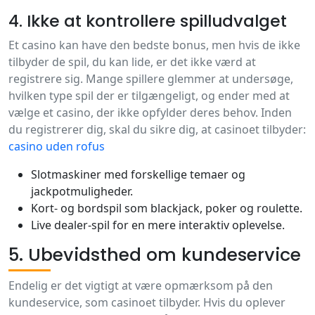
4. Ikke at kontrollere spilludvalget
Et casino kan have den bedste bonus, men hvis de ikke
tilbyder de spil, du kan lide, er det ikke værd at
registrere sig. Mange spillere glemmer at undersøge,
hvilken type spil der er tilgængeligt, og ender med at
vælge et casino, der ikke opfylder deres behov. Inden
du registrerer dig, skal du sikre dig, at casinoet tilbyder:
casino uden rofus
Slotmaskiner med forskellige temaer og
jackpotmuligheder.
Kort- og bordspil som blackjack, poker og roulette.
Live dealer-spil for en mere interaktiv oplevelse.
5. Ubevidsthed om kundeservice
Endelig er det vigtigt at være opmærksom på den
kundeservice, som casinoet tilbyder. Hvis du oplever