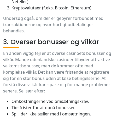
Neteller).
Kryptovalutaer (f.eks. Bitcoin, Ethereum).
Undersøg også, om der er gebyrer forbundet med
transaktionerne og hvor hurtigt udbetalinger
behandles.
3. Overser bonusser og vilkår
En anden vigtig fejl er at overse casinoets bonusser og
vilkår. Mange udenlandske casinoer tilbyder attraktive
velkomstbonusser, men de kommer ofte med
komplekse vilkår. Det kan være fristende at registrere
sig for en stor bonus uden at læse betingelserne. At
forstå disse vilkår kan spare dig for mange problemer
senere. Se især efter:
Omkostningerne ved omsætningskrav.
Tidsfrister for at opnå bonusser.
Spil, der ikke tæller med i omsætningen.