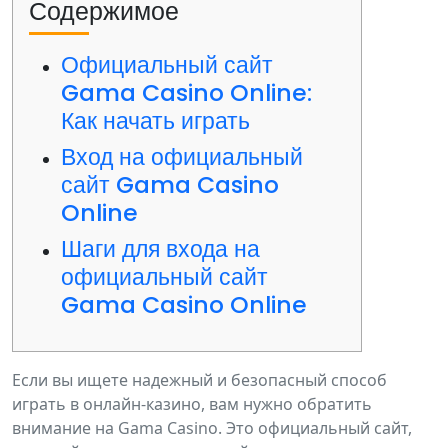
Содержимое
Официальный сайт
Gama Casino Online:
Как начать играть
Вход на официальный
сайт Gama Casino
Online
Шаги для входа на
официальный сайт
Gama Casino Online
Если вы ищете надежный и безопасный способ
играть в онлайн-казино, вам нужно обратить
внимание на Gama Casino. Это официальный сайт,