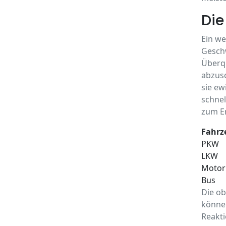
Die
Ein we
Gesch
Überqu
abzusc
sie ew
schnel
zum Er
Fahrz
PKW
LKW
Motor
Bus
Die ob
können
Reakt