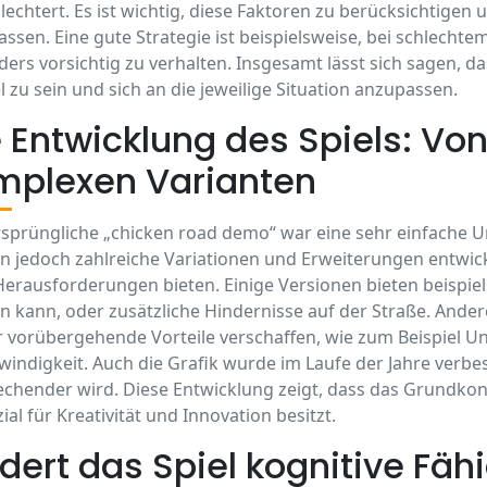
lechtert. Es ist wichtig, diese Faktoren zu berücksichtigen
ssen. Eine gute Strategie ist beispielsweise, bei schlecht
ers vorsichtig zu verhalten. Insgesamt lässt sich sagen, da
el zu sein und sich an die jeweilige Situation anzupassen.
e Entwicklung des Spiels: V
mplexen Varianten
sprüngliche „chicken road demo“ war eine sehr einfache U
 jedoch zahlreiche Variationen und Erweiterungen entwicke
erausforderungen bieten. Einige Versionen bieten beispie
n kann, oder zusätzliche Hindernisse auf der Straße. Ande
r vorübergehende Vorteile verschaffen, wie zum Beispiel 
indigkeit. Auch die Grafik wurde im Laufe der Jahre verbe
chender wird. Diese Entwicklung zeigt, dass das Grundko
ial für Kreativität und Innovation besitzt.
dert das Spiel kognitive Fäh