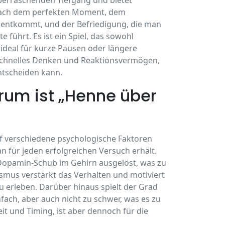
überraschenden Tiefgang und bietet
e nach dem perfekten Moment, dem
entkommt, und der Befriedigung, die man
führt. Es ist ein Spiel, das sowohl
ideal für kurze Pausen oder längere
tzschnelles Denken und Reaktionsvermögen,
ntscheiden kann.
rum ist „Henne über
uf verschiedene psychologische Faktoren
n für jeden erfolgreichen Versuch erhält.
 Dopamin-Schub im Gehirn ausgelöst, was zu
smus verstärkt das Verhalten und motiviert
u erleben. Darüber hinaus spielt der Grad
nfach, aber auch nicht zu schwer, was es zu
it und Timing, ist aber dennoch für die