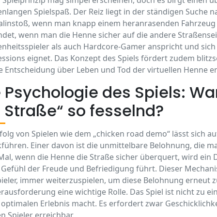
 Spielprinzip mag simpel erscheinen, doch es birgt einen 
nlangen Spielspaß. Der Reiz liegt in der ständigen Such
alinstoß, wenn man knapp einem heranrasenden Fahrzeug 
det, wenn man die Henne sicher auf die andere Straßenseite 
nheitsspieler als auch Hardcore-Gamer anspricht und sich 
essions eignet. Das Konzept des Spiels fördert zudem bli
e Entscheidung über Leben und Tod der virtuellen Henne e
e Psychologie des Spiels: Wa
 Straße“ so fesselnd?
folg von Spielen wie dem „chicken road demo“ lässt sich a
führen. Einer davon ist die unmittelbare Belohnung, die ma
Mal, wenn die Henne die Straße sicher überquert, wird ein
Gefühl der Freude und Befriedigung führt. Dieser Mechani
ieler, immer weiterzuspielen, um diese Belohnung erneut z
rausforderung eine wichtige Rolle. Das Spiel ist nicht zu ei
optimalen Erlebnis macht. Es erfordert zwar Geschicklichke
n Spieler erreichbar.