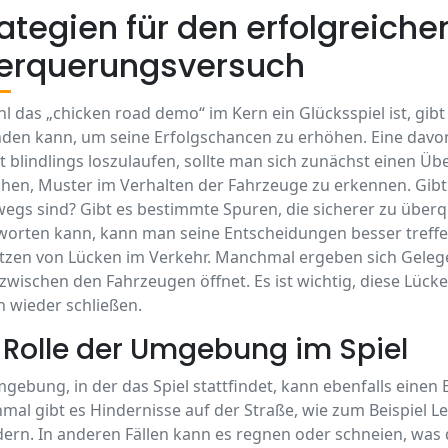
ategien für den erfolgreiche
erquerungsversuch
 das „chicken road demo“ im Kern ein Glücksspiel ist, gibt
en kann, um seine Erfolgschancen zu erhöhen. Eine davon
t blindlings loszulaufen, sollte man sich zunächst einen Üb
hen, Muster im Verhalten der Fahrzeuge zu erkennen. Gibt 
egs sind? Gibt es bestimmte Spuren, die sicherer zu übe
orten kann, kann man seine Entscheidungen besser treffen.
zen von Lücken im Verkehr. Manchmal ergeben sich Gelegen
zwischen den Fahrzeugen öffnet. Es ist wichtig, diese Lück
ch wieder schließen.
 Rolle der Umgebung im Spiel
gebung, in der das Spiel stattfindet, kann ebenfalls einen E
al gibt es Hindernisse auf der Straße, wie zum Beispiel Le
ern. In anderen Fällen kann es regnen oder schneien, was d