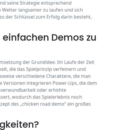
 und seine Strategie entsprechend
em Wetter langsamer zu laufen und sich
ss der Schlüssel zum Erfolg darin besteht,
on einfachen Demos zu
msetzung der Grundidee. Im Laufe der Zeit
lt, die das Spielprinzip verfeinern und
lsweise verschiedene Charaktere, die man
re Versionen integrieren Power-Ups, die dem
Unverwundbarkeit oder erhöhte
ssert, wodurch das Spielerlebnis noch
nzept des „chicken road demo“ ein großes
igkeiten?