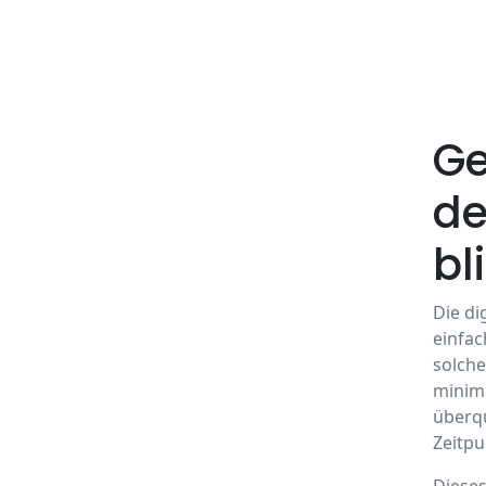
Ge
de
bl
Die di
einfac
solche
minima
überq
Zeitpu