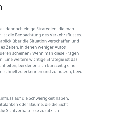
n
 es dennoch einige Strategien, die man
 ist die Beobachtung des Verkehrsflusses.
erblick über die Situation verschaffen und
es Zeiten, in denen weniger Autos
rqueren scheinen? Wenn man diese Fragen
 Eine weitere wichtige Strategie ist das
heiten, bei denen sich kurzzeitig eine
en schnell zu erkennen und zu nutzen, bevor
influss auf die Schwierigkeit haben.
itplanken oder Bäume, die die Sicht
ie Sichtverhältnisse zusätzlich