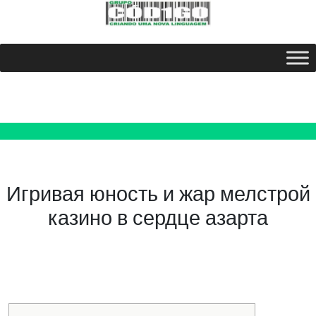
Игривая юность и жар мелстрой
казино в сердце азарта