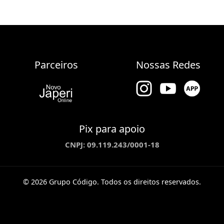
Parceiros
Nossas Redes
Pix para apoio
CNPJ: 09.119.243/0001-18
© 2026 Grupo Código. Todos os direitos reservados.