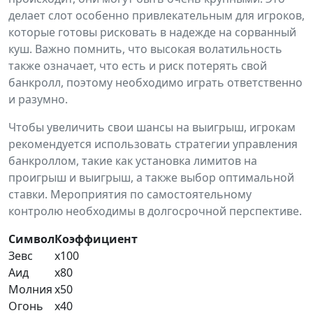
делает слот особенно привлекательным для игроков,
которые готовы рисковать в надежде на сорванный
куш. Важно помнить, что высокая волатильность
также означает, что есть и риск потерять свой
банкролл, поэтому необходимо играть ответственно
и разумно.
Чтобы увеличить свои шансы на выигрыш, игрокам
рекомендуется использовать стратегии управления
банкроллом, такие как установка лимитов на
проигрыш и выигрыш, а также выбор оптимальной
ставки. Мероприятия по самостоятельному
контролю необходимы в долгосрочной перспективе.
Символ
Коэффициент
Зевс
x100
Аид
x80
Молния
x50
Огонь
x40