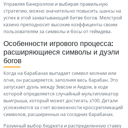
Управляя банкроллом и выбирая правильную
стратегию, можно значительно повысить шансы на
успех в этой захватывающей битве богов. Мелстрой
казино преподносит высокие коэффиценты своим
пользователям за символы и босы от геймдева.
Особенности игрового процесса:
расширяющиеся символы и дуэли
богов
Когда на барабанах выпадает символ молнии или
огня, он расширяется, заполняя весь барабан. Это
запускает дуэль между Зевсом и Аидом, в ходе
которой определяется случайный мультипликатор
выигрыша, который может достигать x100. Детали
усложняются за счет возможности кроссрепликаций
символов, расширенных на соседних барабанах.
Разумный выбор бюджета и распределенную ставку