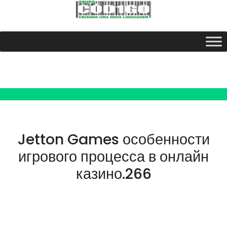
Jetton Games особенности
игрового процесса в онлайн
казино.266