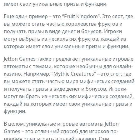
имеет свои уникальные призы и функции.
Еще один пример – это “Fruit Kingdom”. Это слот, где
вы можете стать частью королевства фруктов и
получать призы в виде денег и бонусов. Игроки
могут выбрать из нескольких фруктов, каждый из
которых имеет свои уникальные призы и функции.
Jetton Games также предлагает уникальные игровые
автоматы с темами, которые необычны для онлайн-
казино. Например, “Mythic Creatures” – это слот, где
вы можете стать частью мира мифических созданий
и получать призы в виде денег и бонусов. Игроки
могут выбрать из нескольких мифических созданий,
каждый из которых имеет свои уникальные призы и
функции.
В целом, уникальные игровые автоматы Jetton
Games – это отличный способ для игроков по-
новому опыт играть в онлайн-казино. Они