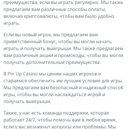
преимущества, если вы играть регулярно. Мы также
предлагаем вам различные способы оплаты,
включая криптовалюты, чтобы вам было удобно
играть.
Если вы новый игрок, мы предлагаем вам
приветственный бонус, чтобы вы могли начать
играть и получать выигрыши. Мы также предлагаем
вам различные акции и промокоды, чтобы вы могли
получать дополнительные преимущества.
В Pin Up Casino мы ценим наших игроков и
стараемся обеспечить им лучшие условия для игры.
Мы предлагаем вам безопасный и надежный способ
игры, чтобы вы могли наслаждаться игрой и
получать выигрыши.
Также, у нас есть команда поддержки, которая
работает 24/7, чтобы помочь вам в любое время,
если у вас возникнут вопросы или проблемы. Мы