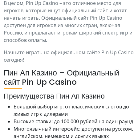
В целом, Pin Up Casino – это отличное место для
игроков, которые ищут официальный сайт и хотят
начать играть. Официальный сайт Pin Up Casino
доступен для игроков из многих стран, включая
Россию, и предлагает игрокам широкий спектр игр и
способов оплаты.
Начните играть на официальном сайте Pin Up Casino
сегодня!
Пин Ап Казино – Официальный
сайт Pin Up Casino
Преимущества Пин Ап Казино
Большой выбор игр: от классических слотов до
живых игр с дилерами
Высокие ставки: до 100 000 рублей на один раунд
Многоязычный интерфейс: доступен на русском,
английском, немецком и других языках