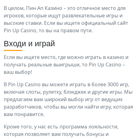
В целом, Пин Ап Казино – это отличное место для
игроков, которые ищут развлекательные игры и
высокие ставки. Если вы ищете официальный сайт
Pin Up Casino, то вы на правом пути.
Входи и играй
Если вы ищете место, где можно играть в казино и
получать реальные выигрыши, то Pin Up Casino –
ваш выбор!
В Pin Up Casino вы можете играть в более 3000 игр,
включая слоты, рулетку, блэкджек и другие игры. Мы
предлагаем вам широкий выбор игр от ведущих
разработчиков, чтобы вы могли найти игру, которая
вам понравится.
Кроме того, у нас есть программа лояльности,
которая позволяет вам получать бонусы и