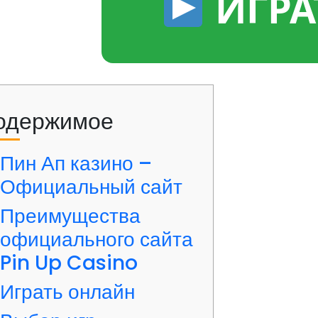
ИГРА
одержимое
Пин Ап казино –
Официальный сайт
Преимущества
официального сайта
Pin Up Casino
Играть онлайн