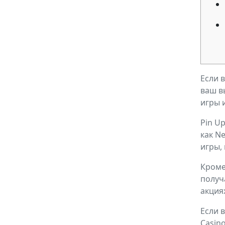
Если 
ваш в
игры и
Pin U
как Ne
игры,
Кроме
получ
акция
Если 
Casin