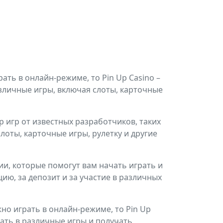
ать в онлайн-режиме, то Pin Up Casino –
азличные игры, включая слоты, карточные
р игр от известных разработчиков, таких
слоты, карточные игры, рулетку и другие
ии, которые помогут вам начать играть и
ю, за депозит и за участие в различных
но играть в онлайн-режиме, то Pin Up
рать в различные игры и получать