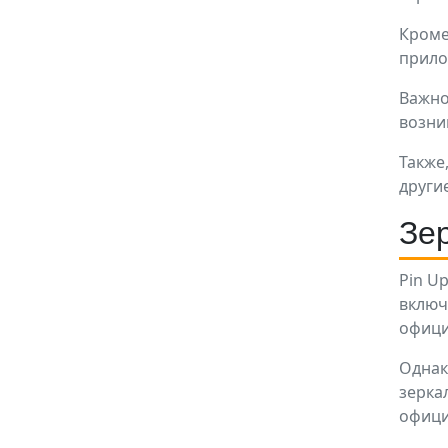
Кроме
прило
Важно
возни
Также
други
Зер
Pin U
включ
офици
Однак
зерка
офици