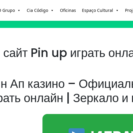
O Grupo
Cia Código
Oficinas
Espaço Cultural
Proj
сайт Pin up играть онла
н Ап казино – Официал
рать онлайн | Зеркало и