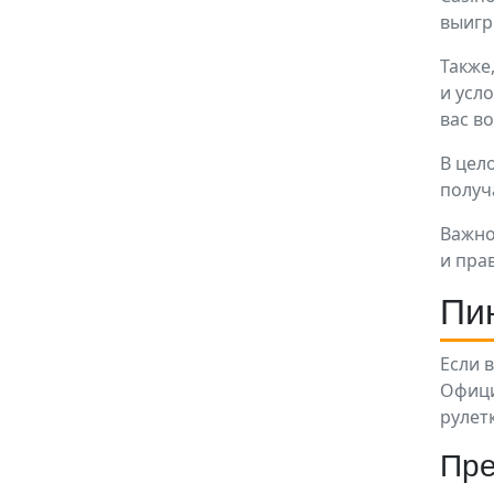
выигр
Также
и усл
вас в
В цел
получ
Важно
и пра
Пи
Если 
Офици
рулетк
Пре