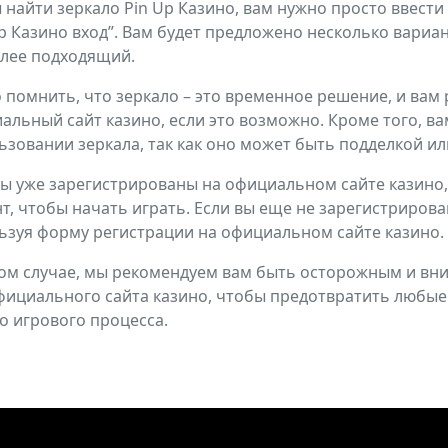
 найти зеркало Pin Up Казино, вам нужно просто ввести 
Up Казино вход”. Вам будет предложено несколько вариа
лее подходящий.
 помнить, что зеркало – это временное решение, и вам
альный сайт казино, если это возможно. Кроме того, 
ьзовании зеркала, так как оно может быть подделкой ил
вы уже зарегистрированы на официальном сайте казино,
нт, чтобы начать играть. Если вы еще не зарегистриров
ьзуя форму регистрации на официальном сайте казино.
ом случае, мы рекомендуем вам быть осторожным и вн
фициального сайта казино, чтобы предотвратить любы
о игрового процесса.