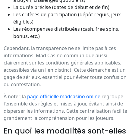
La durée précise (dates de début et de fin)
Les critères de participation (dépôt requis, jeux
éligibles)
Les récompenses distribuées (cash, free spins,
bonus, etc.)
Cependant, la transparence ne se limite pas à ces
informations. Mad Casino communique aussi
clairement sur les conditions générales applicables,
accessibles via un lien distinct. Cette démarche est un
gage de sérieux, essentiel pour éviter toute confusion
ou contestation.
À noter, la
page officielle madcasino online
regroupe
l’ensemble des règles et mises à jour, évitant ainsi de
disperser les informations. Cette centralisation facilite
grandement la compréhension pour les joueurs.
En quoi les modalités sont-elles