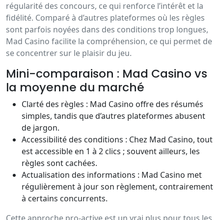
régularité des concours, ce qui renforce l’intérêt et la
fidélité. Comparé à d’autres plateformes où les règles
sont parfois noyées dans des conditions trop longues,
Mad Casino facilite la compréhension, ce qui permet de
se concentrer sur le plaisir du jeu.
Mini-comparaison : Mad Casino vs
la moyenne du marché
Clarté des règles : Mad Casino offre des résumés
simples, tandis que d’autres plateformes abusent
de jargon.
Accessibilité des conditions : Chez Mad Casino, tout
est accessible en 1 à 2 clics ; souvent ailleurs, les
règles sont cachées.
Actualisation des informations : Mad Casino met
régulièrement à jour son règlement, contrairement
à certains concurrents.
Cette approche pro-active est un vrai plus pour tous les