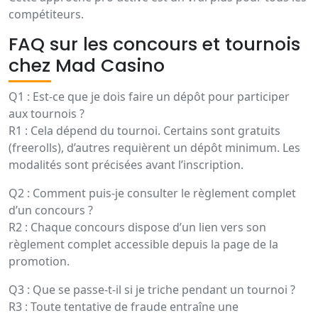
compétiteurs.
FAQ sur les concours et tournois
chez Mad Casino
Q1 : Est-ce que je dois faire un dépôt pour participer
aux tournois ?
R1 : Cela dépend du tournoi. Certains sont gratuits
(freerolls), d’autres requièrent un dépôt minimum. Les
modalités sont précisées avant l’inscription.
Q2 : Comment puis-je consulter le règlement complet
d’un concours ?
R2 : Chaque concours dispose d’un lien vers son
règlement complet accessible depuis la page de la
promotion.
Q3 : Que se passe-t-il si je triche pendant un tournoi ?
R3 : Toute tentative de fraude entraîne une