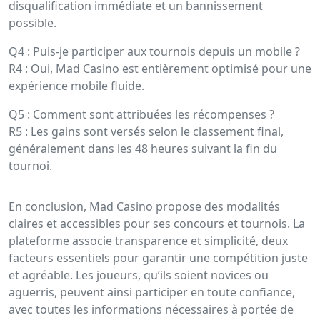
disqualification immédiate et un bannissement
possible.
Q4 : Puis-je participer aux tournois depuis un mobile ?
R4 : Oui, Mad Casino est entièrement optimisé pour une
expérience mobile fluide.
Q5 : Comment sont attribuées les récompenses ?
R5 : Les gains sont versés selon le classement final,
généralement dans les 48 heures suivant la fin du
tournoi.
En conclusion, Mad Casino propose des modalités
claires et accessibles pour ses concours et tournois. La
plateforme associe transparence et simplicité, deux
facteurs essentiels pour garantir une compétition juste
et agréable. Les joueurs, qu’ils soient novices ou
aguerris, peuvent ainsi participer en toute confiance,
avec toutes les informations nécessaires à portée de