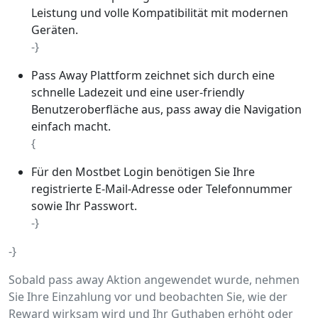
Leistung und volle Kompatibilität mit modernen
Geräten.
-}
Pass Away Plattform zeichnet sich durch eine
schnelle Ladezeit und eine user-friendly
Benutzeroberfläche aus, pass away die Navigation
einfach macht.
{
Für den Mostbet Login benötigen Sie Ihre
registrierte E-Mail-Adresse oder Telefonnummer
sowie Ihr Passwort.
-}
-}
Sobald pass away Aktion angewendet wurde, nehmen
Sie Ihre Einzahlung vor und beobachten Sie, wie der
Reward wirksam wird und Ihr Guthaben erhöht oder