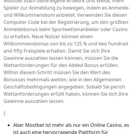
Mostbet loath seine eigene Artwork und Weise, mehr
Spieler zur Anmeldung zu bewegen, indem es Anmelde-
und Willkommensboni anbietet. Verwenden Sie diesen
Computer Code bei der Registrierung, um den größten
Anmeldebonus beim Sportwettenanbieter oder Casino
zu erhalten. Neue Nutzer können einen
Willkommensbonus von bis zu 125 % und two hundred
and fifty Freispiele erhalten. Damit Sie sich Ihre
Gewinne auszahlen lassen können, müssen Sie die
Wettanforderungen für den Added Bonus erfüllen.
Within diesem Schritt müssen Sie den Wert des
Bonusses mehrmals wetten, wie in den Allgemeinen
Geschäftsbedingungen angegeben. Sobald Sie perish
Wettanforderungen erfüllt haben, können Sie sich Ihre
Gewinne auszahlen lassen.
{
Aber Mostbet ist mehr als nur ein Online Casino, es
ist auch eine hervorragende Plattform für