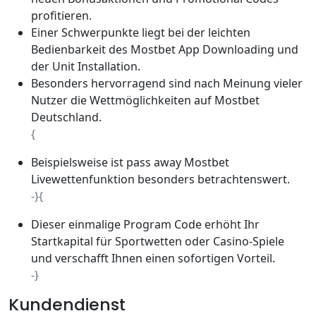
profitieren.
Einer Schwerpunkte liegt bei der leichten
Bedienbarkeit des Mostbet App Downloading und
der Unit Installation.
Besonders hervorragend sind nach Meinung vieler
Nutzer die Wettmöglichkeiten auf Mostbet
Deutschland.
{
Beispielsweise ist pass away Mostbet
Livewettenfunktion besonders betrachtenswert.
-}{
Dieser einmalige Program Code erhöht Ihr
Startkapital für Sportwetten oder Casino-Spiele
und verschafft Ihnen einen sofortigen Vorteil.
-}
Kundendienst