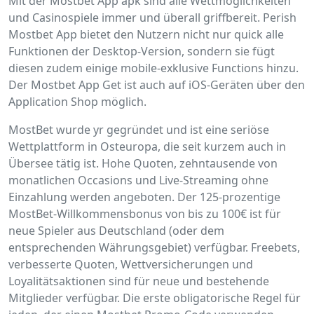
Mit der Mostbet App apk sind alle Wettmöglichkeiten
und Casinospiele immer und überall griffbereit. Perish
Mostbet App bietet den Nutzern nicht nur quick alle
Funktionen der Desktop-Version, sondern sie fügt
diesen zudem einige mobile-exklusive Functions hinzu.
Der Mostbet App Get ist auch auf iOS-Geräten über den
Application Shop möglich.
MostBet wurde yr gegründet und ist eine seriöse
Wettplattform in Osteuropa, die seit kurzem auch in
Übersee tätig ist. Hohe Quoten, zehntausende von
monatlichen Occasions und Live-Streaming ohne
Einzahlung werden angeboten. Der 125-prozentige
MostBet-Willkommensbonus von bis zu 100€ ist für
neue Spieler aus Deutschland (oder dem
entsprechenden Währungsgebiet) verfügbar. Freebets,
verbesserte Quoten, Wettversicherungen und
Loyalitätsaktionen sind für neue und bestehende
Mitglieder verfügbar. Die erste obligatorische Regel für