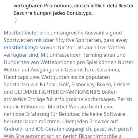
verfügbaren Promotions, einschließlich detaillierter
Beschreibungen jedes Bonustyps.
-}
Mostbet bietet eine umfangreiche Auswahl a good
Sportwetten mit über fifty five Sportarten, pass away
mostbet kenya
sowohl für Vor- als auch Live-Wetten
verfügbar sind. Mit umfassenden Terminplänen und
Hunderten von Wetteoptionen pro Spiel können Nutzer
Wetten auf Ausgänge wie Gesamt-Tore, Gewinner,
Handicaps usw. Wettquoten inside populären
Sportarten wie Fußball, Golf, Eishockey, Boxen, Cricket
und ULTIMATE FIGHTER CHAMPIONSHIPS bieten
attraktive Erträge für erfolgreiche Vorhersagen. Perish
mobile Edition der Mostbet-Website bietet eine
nahtlose Erfahrung für Benutzer, die keine Software
herunterladen möchten. Über jeden Browser auf
Android- und iOS-Geräten zugänglich, passt sich perish
Web Site automatisch an perish Bildschirmgröße a