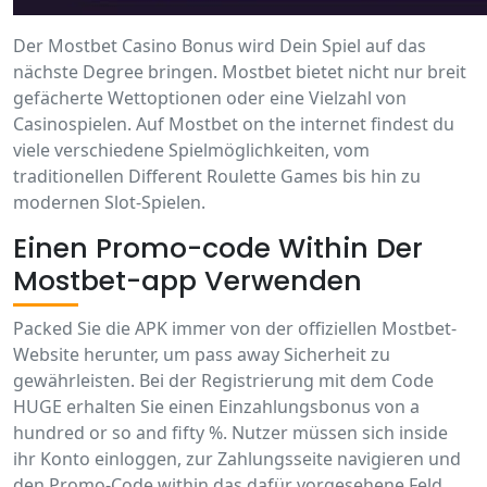
Der Mostbet Casino Bonus wird Dein Spiel auf das
nächste Degree bringen. Mostbet bietet nicht nur breit
gefächerte Wettoptionen oder eine Vielzahl von
Casinospielen. Auf Mostbet on the internet findest du
viele verschiedene Spielmöglichkeiten, vom
traditionellen Different Roulette Games bis hin zu
modernen Slot-Spielen.
Einen Promo-code Within Der
Mostbet-app Verwenden
Packed Sie die APK immer von der offiziellen Mostbet-
Website herunter, um pass away Sicherheit zu
gewährleisten. Bei der Registrierung mit dem Code
HUGE erhalten Sie einen Einzahlungsbonus von a
hundred or so and fifty %. Nutzer müssen sich inside
ihr Konto einloggen, zur Zahlungsseite navigieren und
den Promo-Code within das dafür vorgesehene Feld