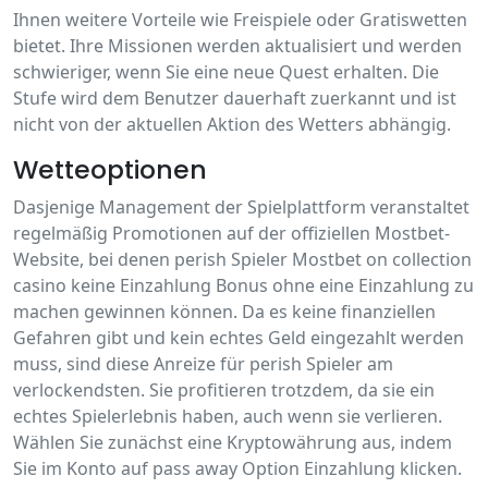
Ihnen weitere Vorteile wie Freispiele oder Gratiswetten
bietet. Ihre Missionen werden aktualisiert und werden
schwieriger, wenn Sie eine neue Quest erhalten. Die
Stufe wird dem Benutzer dauerhaft zuerkannt und ist
nicht von der aktuellen Aktion des Wetters abhängig.
Wetteoptionen
Dasjenige Management der Spielplattform veranstaltet
regelmäßig Promotionen auf der offiziellen Mostbet-
Website, bei denen perish Spieler Mostbet on collection
casino keine Einzahlung Bonus ohne eine Einzahlung zu
machen gewinnen können. Da es keine finanziellen
Gefahren gibt und kein echtes Geld eingezahlt werden
muss, sind diese Anreize für perish Spieler am
verlockendsten. Sie profitieren trotzdem, da sie ein
echtes Spielerlebnis haben, auch wenn sie verlieren.
Wählen Sie zunächst eine Kryptowährung aus, indem
Sie im Konto auf pass away Option Einzahlung klicken.