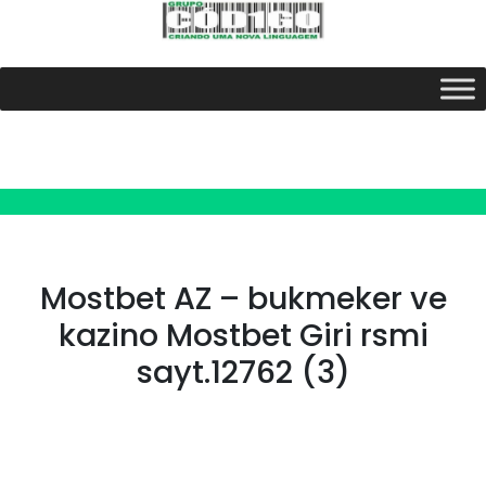
Mostbet AZ – bukmeker ve
kazino Mostbet Giri rsmi
sayt.12762 (3)