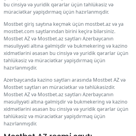
bu cinsiyə və yuridik qərarlar üçün təhlükəsiz və
müraciətkar yapişdırmaq üçün hazırlanmışdir.
Mostbet giriş saytına keçmək üçün mostbet.az və ya
mostbet.com saytlarından birini keçirə bilərsiniz.
Mostbet AZ və Mostbet.az saytları Azerbaycanın
məsuliyyəti altına gəlmişdir və bukmekering və kazino
xidmətlərini əsasən bu cinsiyə və yuridik qərarlar üçün
təhlükəsiz və müraciətkar yapişdırmaq üçün
hazırlanmışdir.
Azerbaycanda kazino saytları arasında Mostbet AZ və
Mostbet saytları ən müraciətkar və təhlükəsizdir.
Mostbet AZ və Mostbet.az saytları Azerbaycanın
məsuliyyəti altına gəlmişdir və bukmekering və kazino
xidmətlərini əsasən bu cinsiyə və yuridik qərarlar üçün
təhlükəsiz və müraciətkar yapişdırmaq üçün
hazırlanmışdir.