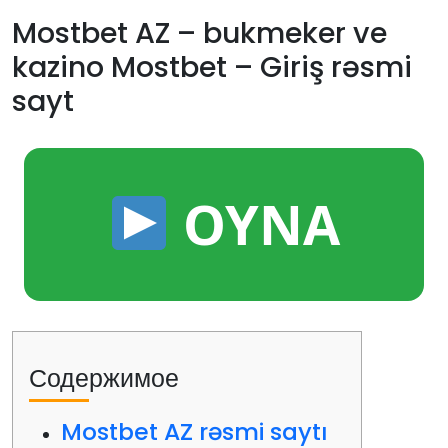
Mostbet AZ – bukmeker ve
kazino Mostbet – Giriş rəsmi
sayt
OYNA
Содержимое
Mostbet AZ rəsmi saytı