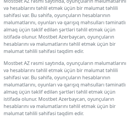
Mostbet AZ rəsmi saytında, oyunçuların məlumatlarını
və hesablarını təhlil etmək üçün bir məlumat təhlili
səhifəsi var. Bu səhifə, oyunçuların hesablarının
məlumatlarını, oyunları və qarışıq məhsulları təminatlı
almaq üçün təklif edilən şərtləri təhlil etmək üçün
istifadə olunur. Mostbet Azerbaycan, oyunçuların
hesablarını və məlumatlarını təhlil etmək üçün bir
məlumat təhlili səhifəsi təqdim edir.
Mostbet AZ rəsmi saytında, oyunçuların məlumatlarını
və hesablarını təhlil etmək üçün bir məlumat təhlili
səhifəsi var. Bu səhifə, oyunçuların hesablarının
məlumatlarını, oyunları və qarışıq məhsulları təminatlı
almaq üçün təklif edilən şərtləri təhlil etmək üçün
istifadə olunur. Mostbet Azerbaycan, oyunçuların
hesablarını və məlumatlarını təhlil etmək üçün bir
məlumat təhlili səhifəsi təqdim edir.