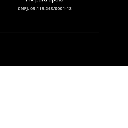
CNPJ: 09.119.243/0001-18