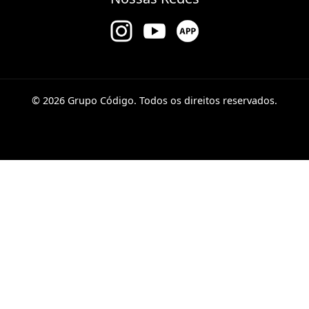
© 2026 Grupo Código. Todos os direitos reservados.