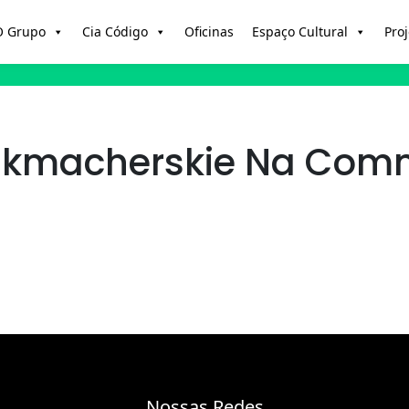
O Grupo
Cia Código
Oficinas
Espaço Cultural
Proj
Bukmacherskie Na Com
Nossas Redes