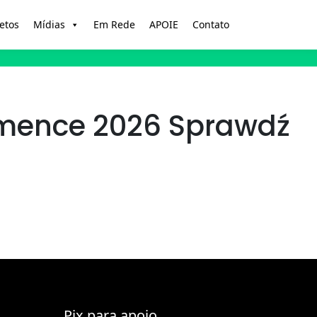
etos
Mídias
Em Rede
APOIE
Contato
mence 2026 Sprawdź
Pix para apoio