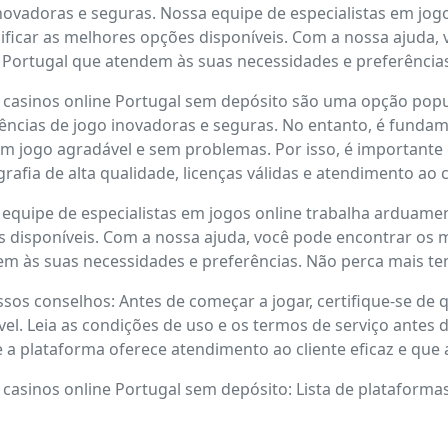
novadoras e seguras. Nossa equipe de especialistas em jog
sificar as melhores opções disponíveis. Com a nossa ajuda
 Portugal que atendem às suas necessidades e preferência
 casinos online Portugal sem depósito são uma opção pop
ências de jogo inovadoras e seguras. No entanto, é funda
m jogo agradável e sem problemas. Por isso, é importante
grafia de alta qualidade, licenças válidas e atendimento ao cl
equipe de especialistas em jogos online trabalha arduament
 disponíveis. Com a nossa ajuda, você pode encontrar os 
m às suas necessidades e preferências. Não perca mais te
sos conselhos: Antes de começar a jogar, certifique-se de 
vel. Leia as condições de uso e os termos de serviço antes d
 a plataforma oferece atendimento ao cliente eficaz e que a
casinos online Portugal sem depósito: Lista de plataformas