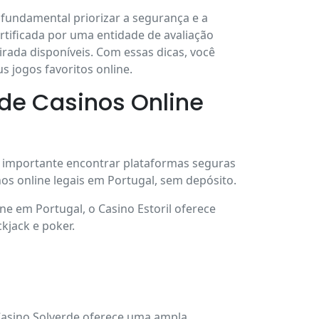
 fundamental priorizar a segurança e a
certificada por uma entidade de avaliação
rada disponíveis. Com essas dicas, você
 jogos favoritos online.
de Casinos Online
é importante encontrar plataformas seguras
os online legais em Portugal, sem depósito.
ine em Portugal, o Casino Estoril oferece
ckjack e poker.
 Casino Solverde oferece uma ampla