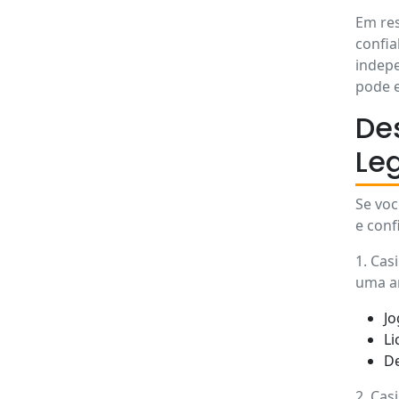
Em res
confia
indepe
pode e
De
Le
Se voc
e conf
1. Cas
uma am
Jo
Li
De
2. Cas