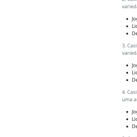
varied
Jo
Li
De
3. Cas
varied
Jo
Li
De
4. Cas
uma am
Jo
Li
De