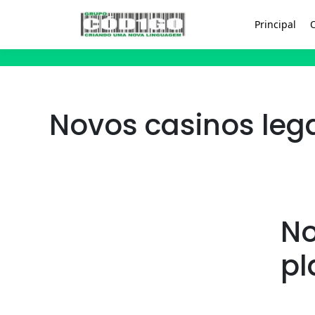
Principal
Novos casinos lega
No
pl