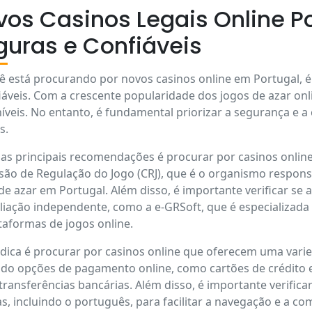
vos Casinos Legais Online P
guras e Confiáveis
ê está procurando por novos casinos online em Portugal, 
iáveis. Com a crescente popularidade dos jogos de azar onl
íveis. No entanto, é fundamental priorizar a segurança e a
s.
s principais recomendações é procurar por casinos online
ão de Regulação do Jogo (CRJ), que é o organismo responsáv
de azar em Portugal. Além disso, é importante verificar se 
liação independente, como a e-GRSoft, que é especializada 
taformas de jogos online.
dica é procurar por casinos online que oferecem uma vari
ndo opções de pagamento online, como cartões de crédito e
ransferências bancárias. Além disso, é importante verificar
s, incluindo o português, para facilitar a navegação e a co