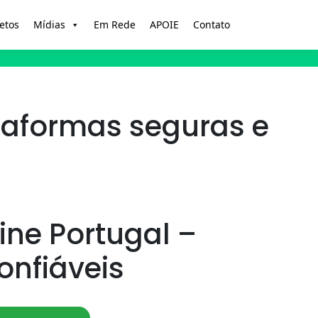
etos
Mídias
Em Rede
APOIE
Contato
ataformas seguras e
ine Portugal –
onfiáveis