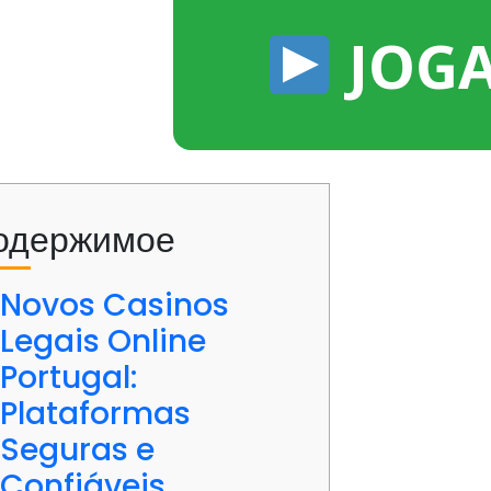
JOG
одержимое
Novos Casinos
Legais Online
Portugal:
Plataformas
Seguras e
Confiáveis