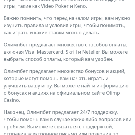
игры, такие как Video Poker и Keno.
Важно помнить, что перед началом игры, вам нужно
изучить правила и условия игры, чтобы понимать,
как играть и какие ставки можно делать.
Олимпбет предлагает множество способов оплаты,
включая Visa, Mastercard, Skrill и Neteller. Вы можете
выбрать способ оплаты, который вам удобен.
Олимпбет предлагает множество бонусов и акций,
которые могут помочь вам начать играть и
улучшить вашу игру. Вы можете найти информацию
о бонусах и акциях на официальном сайте Olimp
Casino.
Наконец, Олимпбет предлагает 24/7 поддержку,
чтобы помочь вам в случае каких-либо вопросов или
проблем. Вы можете связаться с поддержкой,
отправив электронное письмо или позвонив по