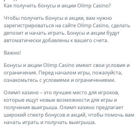
Как получить бонусы и акции Olimp Casino?
Чтобы получить бонусы и акции, вам нужно
зарегистрироваться на сайте Olimp Casino, сделать
депозит и начать играть. Бонусы и акции будут
автоматически добавлены к вашего счета.
Важно!
Бонусы и акции Olimp Casino имеют свои условия и
ограничения. Перед началом игры, пожалуйста,
ознакомьтесь с условиями и ограничениями.
Олимп казино – это лучшее место для игроков,
которые ищут новые возможности для игры и
получения выигрыша. Олимп казино предлагает
широкий спектр бонусов и акций, чтобы помочь вам
начать играть и получать выигрыша.