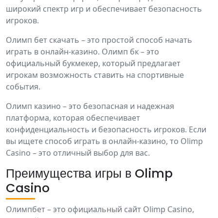
широкий спектр игр и обеспечивает безопасность
игроков.
Олимп бет скачать – это простой способ начать
играть в онлайн-казино. Олимп бк – это
официальный букмекер, который предлагает
игрокам возможность ставить на спортивные
события.
Олимп казино – это безопасная и надежная
платформа, которая обеспечивает
конфиденциальность и безопасность игроков. Если
вы ищете способ играть в онлайн-казино, то Olimp
Casino – это отличный выбор для вас.
Преимущества игры в Olimp
Casino
Олимпбет – это официальный сайт Olimp Casino,