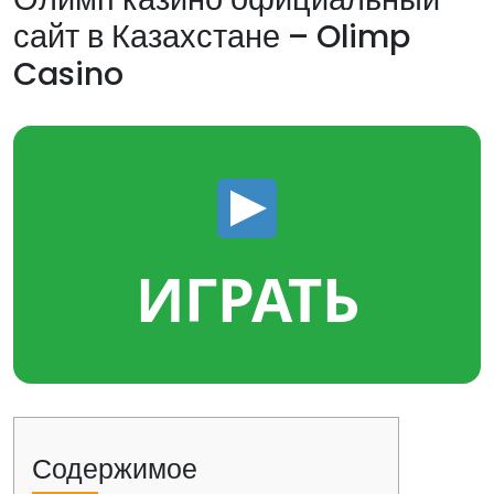
сайт в Казахстане – Olimp
Casino
ИГРАТЬ
Содержимое