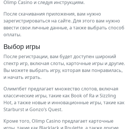
Olimp Casino и следуя инструкциям.
После скачивания приложения, вам нужно
зарегистрироваться на сайте. Для этого вам нужно
ввести свои личные данные, а также выбрать способ
оплаты.
Выбор игры
После регистрации, вам будет доступен широкий
спектр игр, включая слоты, карточные игры и другие.
Вы можете выбрать игру, которая вам понравилась,
и начать играть.
Олимпбет предлагает множество слотов, включая
классические игры, такие как Book of Ra и Sizzling
Hot, а также новые и инновационные игры, такие как
Starburst и Gonzo’s Quest.
Кроме того, Olimp Casino предлагает карточные
игры, такие как BlackJack и Roulette, а также другие