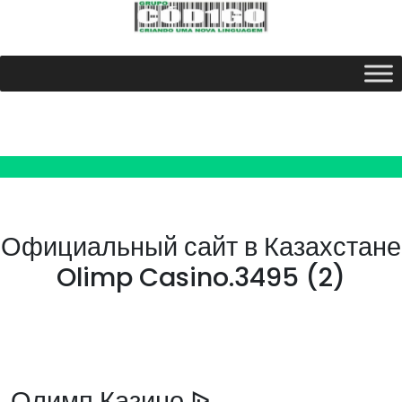
Официальный сайт в Казахстане
Olimp Casino.3495 (2)
Олимп Казино ᐉ