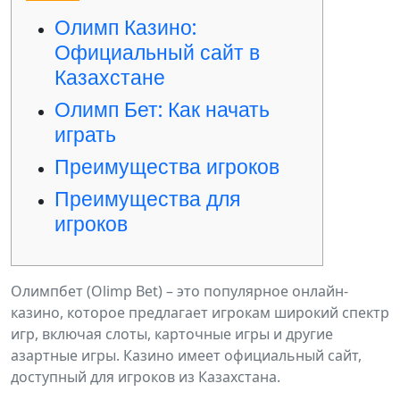
Олимп Казино:
Официальный сайт в
Казахстане
Олимп Бет: Как начать
играть
Преимущества игроков
Преимущества для
игроков
Олимпбет (Olimp Bet) – это популярное онлайн-
казино, которое предлагает игрокам широкий спектр
игр, включая слоты, карточные игры и другие
азартные игры. Казино имеет официальный сайт,
доступный для игроков из Казахстана.