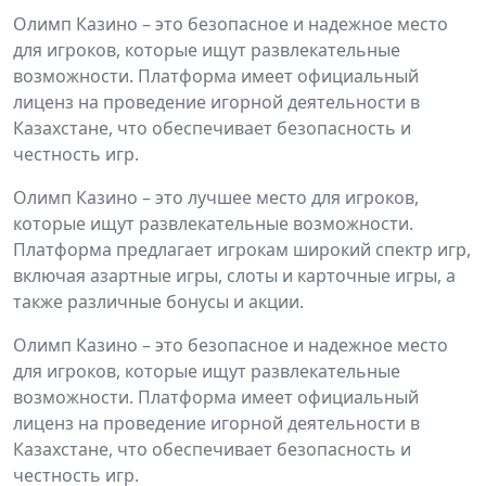
Олимп Казино – это безопасное и надежное место
для игроков, которые ищут развлекательные
возможности. Платформа имеет официальный
лиценз на проведение игорной деятельности в
Казахстане, что обеспечивает безопасность и
честность игр.
Олимп Казино – это лучшее место для игроков,
которые ищут развлекательные возможности.
Платформа предлагает игрокам широкий спектр игр,
включая азартные игры, слоты и карточные игры, а
также различные бонусы и акции.
Олимп Казино – это безопасное и надежное место
для игроков, которые ищут развлекательные
возможности. Платформа имеет официальный
лиценз на проведение игорной деятельности в
Казахстане, что обеспечивает безопасность и
честность игр.