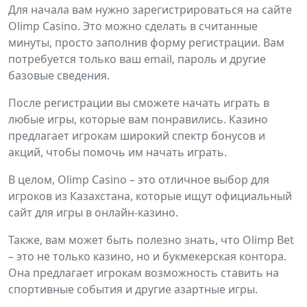
Для начала вам нужно зарегистрироваться на сайте
Olimp Casino. Это можно сделать в считанные
минуты, просто заполнив форму регистрации. Вам
потребуется только ваш email, пароль и другие
базовые сведения.
После регистрации вы сможете начать играть в
любые игры, которые вам понравились. Казино
предлагает игрокам широкий спектр бонусов и
акций, чтобы помочь им начать играть.
В целом, Olimp Casino – это отличное выбор для
игроков из Казахстана, которые ищут официальный
сайт для игры в онлайн-казино.
Также, вам может быть полезно знать, что Olimp Bet
– это не только казино, но и букмекерская контора.
Она предлагает игрокам возможность ставить на
спортивные события и другие азартные игры.