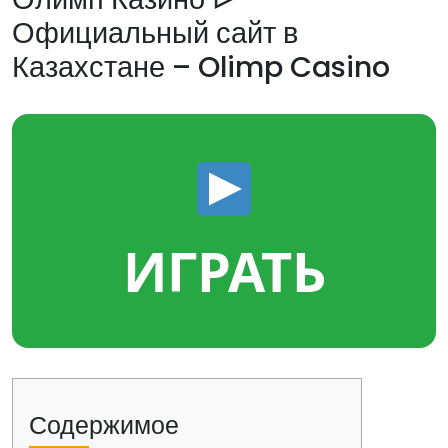
Официальный сайт в
Казахстане – Olimp Casino
ИГРАТЬ
Содержимое