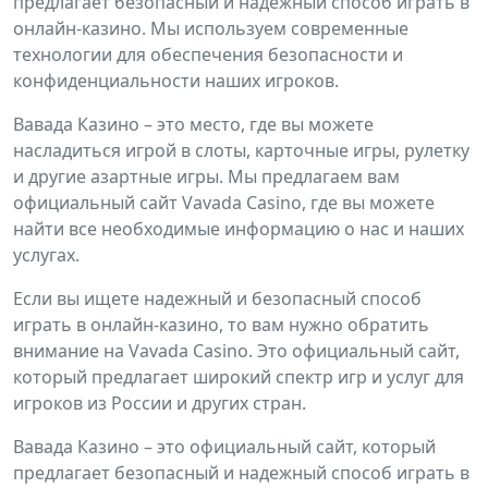
предлагает безопасный и надежный способ играть в
онлайн-казино. Мы используем современные
технологии для обеспечения безопасности и
конфиденциальности наших игроков.
Вавада Казино – это место, где вы можете
насладиться игрой в слоты, карточные игры, рулетку
и другие азартные игры. Мы предлагаем вам
официальный сайт Vavada Casino, где вы можете
найти все необходимые информацию о нас и наших
услугах.
Если вы ищете надежный и безопасный способ
играть в онлайн-казино, то вам нужно обратить
внимание на Vavada Casino. Это официальный сайт,
который предлагает широкий спектр игр и услуг для
игроков из России и других стран.
Вавада Казино – это официальный сайт, который
предлагает безопасный и надежный способ играть в