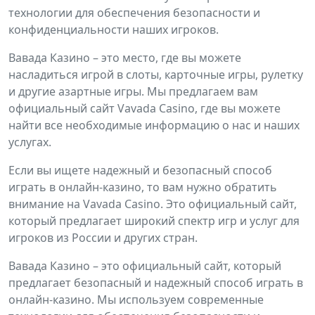
технологии для обеспечения безопасности и
конфиденциальности наших игроков.
Вавада Казино – это место, где вы можете
насладиться игрой в слоты, карточные игры, рулетку
и другие азартные игры. Мы предлагаем вам
официальный сайт Vavada Casino, где вы можете
найти все необходимые информацию о нас и наших
услугах.
Если вы ищете надежный и безопасный способ
играть в онлайн-казино, то вам нужно обратить
внимание на Vavada Casino. Это официальный сайт,
который предлагает широкий спектр игр и услуг для
игроков из России и других стран.
Вавада Казино – это официальный сайт, который
предлагает безопасный и надежный способ играть в
онлайн-казино. Мы используем современные