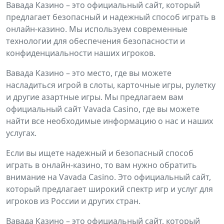
Вавада Казино – это официальный сайт, который
предлагает безопасный и надежный способ играть в
онлайн-казино. Мы используем современные
технологии для обеспечения безопасности и
конфиденциальности наших игроков.
Вавада Казино – это место, где вы можете
насладиться игрой в слоты, карточные игры, рулетку
и другие азартные игры. Мы предлагаем вам
официальный сайт Vavada Casino, где вы можете
найти все необходимые информацию о нас и наших
услугах.
Если вы ищете надежный и безопасный способ
играть в онлайн-казино, то вам нужно обратить
внимание на Vavada Casino. Это официальный сайт,
который предлагает широкий спектр игр и услуг для
игроков из России и других стран.
Вавада Казино – это официальный сайт, который