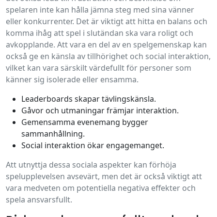
spelaren inte kan hålla jämna steg med sina vänner
eller konkurrenter. Det är viktigt att hitta en balans och
komma ihåg att spel i slutändan ska vara roligt och
avkopplande. Att vara en del av en spelgemenskap kan
också ge en känsla av tillhörighet och social interaktion,
vilket kan vara särskilt värdefullt för personer som
känner sig isolerade eller ensamma.
Leaderboards skapar tävlingskänsla.
Gåvor och utmaningar främjar interaktion.
Gemensamma evenemang bygger
sammanhållning.
Social interaktion ökar engagemanget.
Att utnyttja dessa sociala aspekter kan förhöja
spelupplevelsen avsevärt, men det är också viktigt att
vara medveten om potentiella negativa effekter och
spela ansvarsfullt.