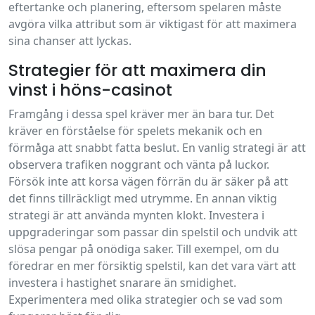
eftertanke och planering, eftersom spelaren måste
avgöra vilka attribut som är viktigast för att maximera
sina chanser att lyckas.
Strategier för att maximera din
vinst i höns-casinot
Framgång i dessa spel kräver mer än bara tur. Det
kräver en förståelse för spelets mekanik och en
förmåga att snabbt fatta beslut. En vanlig strategi är att
observera trafiken noggrant och vänta på luckor.
Försök inte att korsa vägen förrän du är säker på att
det finns tillräckligt med utrymme. En annan viktig
strategi är att använda mynten klokt. Investera i
uppgraderingar som passar din spelstil och undvik att
slösa pengar på onödiga saker. Till exempel, om du
föredrar en mer försiktig spelstil, kan det vara värt att
investera i hastighet snarare än smidighet.
Experimentera med olika strategier och se vad som