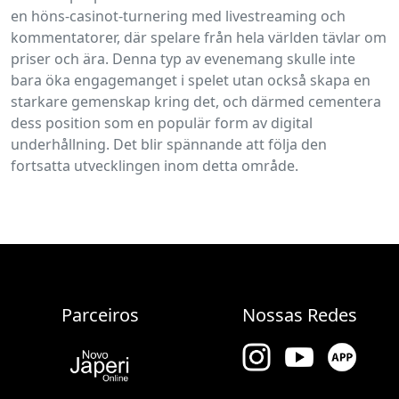
en höns-casinot-turnering med livestreaming och
kommentatorer, där spelare från hela världen tävlar om
priser och ära. Denna typ av evenemang skulle inte
bara öka engagemanget i spelet utan också skapa en
starkare gemenskap kring det, och därmed cementera
dess position som en populär form av digital
underhållning. Det blir spännande att följa den
fortsatta utvecklingen inom detta område.
Parceiros
Nossas Redes