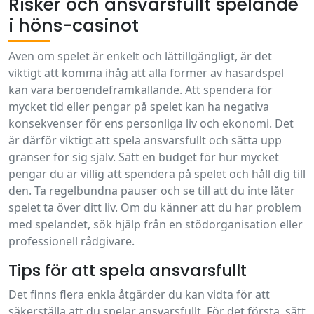
Risker och ansvarsfullt spelande
i höns-casinot
Även om spelet är enkelt och lättillgängligt, är det
viktigt att komma ihåg att alla former av hasardspel
kan vara beroendeframkallande. Att spendera för
mycket tid eller pengar på spelet kan ha negativa
konsekvenser för ens personliga liv och ekonomi. Det
är därför viktigt att spela ansvarsfullt och sätta upp
gränser för sig själv. Sätt en budget för hur mycket
pengar du är villig att spendera på spelet och håll dig till
den. Ta regelbundna pauser och se till att du inte låter
spelet ta över ditt liv. Om du känner att du har problem
med spelandet, sök hjälp från en stödorganisation eller
professionell rådgivare.
Tips för att spela ansvarsfullt
Det finns flera enkla åtgärder du kan vidta för att
säkerställa att du spelar ansvarsfullt. För det första, sätt