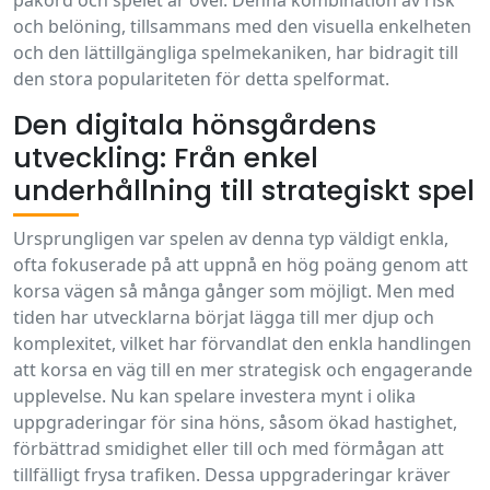
och belöning, tillsammans med den visuella enkelheten
och den lättillgängliga spelmekaniken, har bidragit till
den stora populariteten för detta spelformat.
Den digitala hönsgårdens
utveckling: Från enkel
underhållning till strategiskt spel
Ursprungligen var spelen av denna typ väldigt enkla,
ofta fokuserade på att uppnå en hög poäng genom att
korsa vägen så många gånger som möjligt. Men med
tiden har utvecklarna börjat lägga till mer djup och
komplexitet, vilket har förvandlat den enkla handlingen
att korsa en väg till en mer strategisk och engagerande
upplevelse. Nu kan spelare investera mynt i olika
uppgraderingar för sina höns, såsom ökad hastighet,
förbättrad smidighet eller till och med förmågan att
tillfälligt frysa trafiken. Dessa uppgraderingar kräver