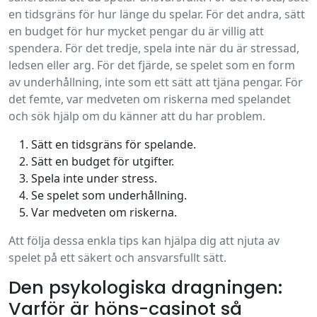
en tidsgräns för hur länge du spelar. För det andra, sätt
en budget för hur mycket pengar du är villig att
spendera. För det tredje, spela inte när du är stressad,
ledsen eller arg. För det fjärde, se spelet som en form
av underhållning, inte som ett sätt att tjäna pengar. För
det femte, var medveten om riskerna med spelandet
och sök hjälp om du känner att du har problem.
Sätt en tidsgräns för spelande.
Sätt en budget för utgifter.
Spela inte under stress.
Se spelet som underhållning.
Var medveten om riskerna.
Att följa dessa enkla tips kan hjälpa dig att njuta av
spelet på ett säkert och ansvarsfullt sätt.
Den psykologiska dragningen:
Varför är höns-casinot så