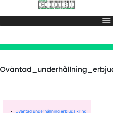
Oväntad_underhållning_erbj
Oväntad underhållning erbjuds kring