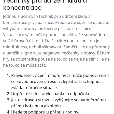
Techniky pro udržení klidu a
koncentrace
Jednou z účinných technik pro udržení klidu a
koncentrace je vizualizace. Představte si, že se úspěšně
vyhýbáte autům a bezpečně přecházíte silnici.
Vizualizace vám může pomoci posílit vaše sebevědomí a
snížit úroveň úzkosti. Další užitečnou technikou je
mindfulness, neboli všímavost. Zaměřte se na přítomný
okamžik a ignorujte negativní myšlenky a obavy. Během
hry se soustřeďte pouze na to, co se děje na silnici, a ne
na to, co se může stát.
Pravidelné cvičení mindfulness může pomoci snížit
celkovou úroveň stresu a zlepšit vaši schopnost
zvládat náročné situace.
Dopřejte si dostatek spánku a odpočinku.
Jezte zdravou stravu a vyhýbejte se nadměrnému
příjmu kofeinu a alkoholu.
Hledejte podporu u přátel a rodiny.