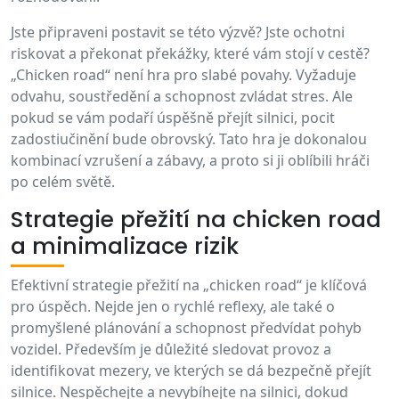
Jste připraveni postavit se této výzvě? Jste ochotni
riskovat a překonat překážky, které vám stojí v cestě?
„Chicken road“ není hra pro slabé povahy. Vyžaduje
odvahu, soustředění a schopnost zvládat stres. Ale
pokud se vám podaří úspěšně přejít silnici, pocit
zadostiučinění bude obrovský. Tato hra je dokonalou
kombinací vzrušení a zábavy, a proto si ji oblíbili hráči
po celém světě.
Strategie přežití na chicken road
a minimalizace rizik
Efektivní strategie přežití na „chicken road“ je klíčová
pro úspěch. Nejde jen o rychlé reflexy, ale také o
promyšlené plánování a schopnost předvídat pohyb
vozidel. Především je důležité sledovat provoz a
identifikovat mezery, ve kterých se dá bezpečně přejít
silnice. Nespěchejte a nevybíhejte na silnici, dokud