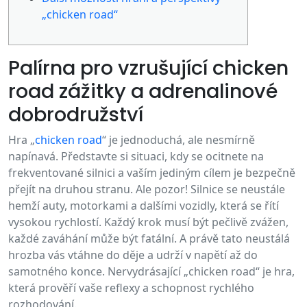
„chicken road“
Palírna pro vzrušující chicken
road zážitky a adrenalinové
dobrodružství
Hra „
chicken road
“ je jednoduchá, ale nesmírně
napínavá. Představte si situaci, kdy se ocitnete na
frekventované silnici a vaším jediným cílem je bezpečně
přejít na druhou stranu. Ale pozor! Silnice se neustále
hemží auty, motorkami a dalšími vozidly, která se řítí
vysokou rychlostí. Každý krok musí být pečlivě zvážen,
každé zaváhání může být fatální. A právě tato neustálá
hrozba vás vtáhne do děje a udrží v napětí až do
samotného konce. Nervydrásající „chicken road“ je hra,
která prověří vaše reflexy a schopnost rychlého
rozhodování.