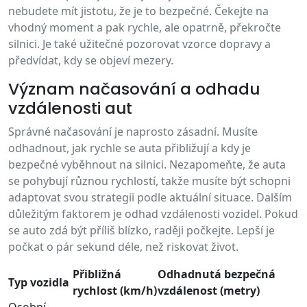
nebudete mít jistotu, že je to bezpečné. Čekejte na
vhodný moment a pak rychle, ale opatrně, překročte
silnici. Je také užitečné pozorovat vzorce dopravy a
předvídat, kdy se objeví mezery.
Význam načasování a odhadu
vzdálenosti aut
Správné načasování je naprosto zásadní. Musíte
odhadnout, jak rychle se auta přibližují a kdy je
bezpečné vyběhnout na silnici. Nezapomeňte, že auta
se pohybují různou rychlostí, takže musíte být schopni
adaptovat svou strategii podle aktuální situace. Dalším
důležitým faktorem je odhad vzdálenosti vozidel. Pokud
se auto zdá být příliš blízko, raději počkejte. Lepší je
počkat o pár sekund déle, než riskovat život.
Přibližná
Odhadnutá bezpečná
Typ vozidla
rychlost (km/h)
vzdálenost (metry)
Osobní