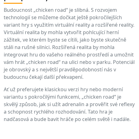
Budoucnost „chicken road“ je slibná. S rozvojem
technologií se můžeme dočkat ještě pokročilejších
variant hry s využitím virtuální reality a rozšířené reality.
Virtuální realita by mohla vytvořit pohlcující herní
zážitek, ve kterém byste se cítili, jako byste skutečně
stáli na rušné silnici. Rozšířená realita by mohla
integrovat hru do vašeho reálného prostředí a umožnit
vám hrát „chicken road“ na ulici nebo v parku. Potenciál
je obrovský a s největší pravděpodobností nás v
budoucnu čekají další překvapení.
Ať už preferujete klasickou verzi hry nebo moderní
variantu s pokročilými funkcemi, „chicken road“ je
skvělý způsob, jak si užít adrenalin a prověřit své reflexy
a schopnost rychlého rozhodování. Tato hra je
nadčasová a bude bavit hráče po celém světě i nadále.