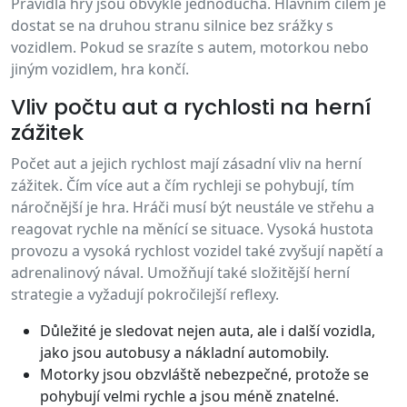
Pravidla hry jsou obvykle jednoduchá. Hlavním cílem je
dostat se na druhou stranu silnice bez srážky s
vozidlem. Pokud se srazíte s autem, motorkou nebo
jiným vozidlem, hra končí.
Vliv počtu aut a rychlosti na herní
zážitek
Počet aut a jejich rychlost mají zásadní vliv na herní
zážitek. Čím více aut a čím rychleji se pohybují, tím
náročnější je hra. Hráči musí být neustále ve střehu a
reagovat rychle na měnící se situace. Vysoká hustota
provozu a vysoká rychlost vozidel také zvyšují napětí a
adrenalinový nával. Umožňují také složitější herní
strategie a vyžadují pokročilejší reflexy.
Důležité je sledovat nejen auta, ale i další vozidla,
jako jsou autobusy a nákladní automobily.
Motorky jsou obzvláště nebezpečné, protože se
pohybují velmi rychle a jsou méně znatelné.