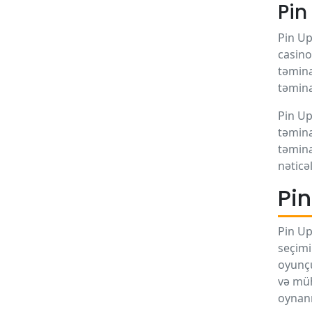
Pin
Pin Up
casino
təmina
təmina
Pin Up
təmina
təmina
nəticə
Pin
Pin Up
seçimi
oyunçu
və müh
oynan