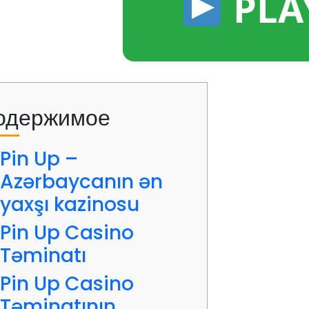
PLA
одержимое
Pin Up –
Azərbaycanın ən
yaxşı kazinosu
Pin Up Casino
Təminatı
Pin Up Casino
Təminatının