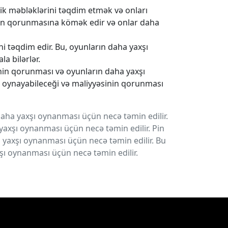
lik məbləklərini təqdim etmək və onları
nin qorunmasına kömək edir və onlar daha
ini təqdim edir. Bu, oyunların daha yaxşı
a bilərlər.
inin qorunması və oyunların daha yaxşı
t oynayabileceği və maliyyəsinin qorunması
aha yaxşı oynanması üçün necə təmin edilir.
yaxşı oynanması üçün necə təmin edilir. Pin
yaxşı oynanması üçün necə təmin edilir. Bu
şı oynanması üçün necə təmin edilir.