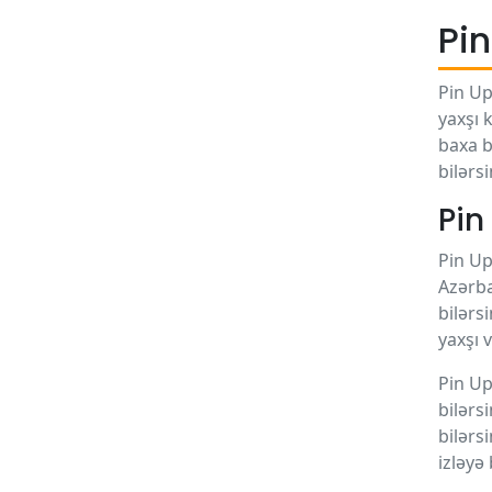
Pi
Pin Up
yaxşı 
baxa b
bilərsi
Pin
Pin Up
Azərba
bilərs
yaxşı 
Pin Up
bilərs
bilərs
izləyə 