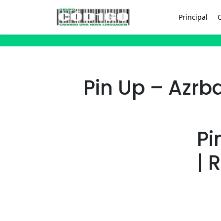
Principal
Pin Up – Azrb
Pi
| 