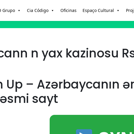
O Grupo
Cia Código
Oficinas
Espaço Cultural
Proj
cann n yax kazinosu Rs
n Up – Azərbaycanın ə
Rəsmi sayt