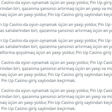
 Casino-da oyun oynamak üçün ən yaxşı yoldur, Pin Up giriş
rindən biri, qazanma şansınızı artırmaq üçün ən yaxşı və mü
aq üçün ən yaxşı yoldur, Pin Up Casino giriş saytından keç
n Up Casino-da oyun oynamak üçün ən yaxşı yoldur, Pin Up C
as sahələrindən biri, qazanma şansınızı artırmaq üçün ən yax
n Up Casino-da oyun oynamak üçün ən yaxşı yoldur, Pin Up C
as sahələrindən biri, qazanma şansınızı artırmaq üçün ən ya
atforma qoşulmaq üçün ən yaxşı yoldur, Pin Up Casino giriş
 Casino-da oyun oynamak üçün ən yaxşı yoldur, Pin Up Casin
rindən biri, qazanma şansınızı artırmaq üçün ən yaxşı və mü
aq üçün ən yaxşı yoldur, Pin Up Casino giriş saytından ke
, Pin Up Casino giriş saytından keçirmək.
 Casino-da oyun oynamak üçün ən yaxşı yoldur, Pin Up Casin
rindən biri, qazanma şansınızı artırmaq üçün ən yaxşı və mü
aq üçün ən yaxşı yoldur, Pin Up Casino giriş saytından ke
, Pin Up Casino giriş saytından keçirmək.