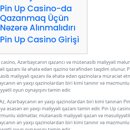
Pin Up Casino-da
Qazanmaq Üçün
Nəzərə Alınmalıdırı
Pin Up Casino Girişi
casino, Azərbaycanın qazancı və mütənasib maliyyəli məlum
əli qazanı ilə əhatə edən qazino tərəfindən təqdim olunur. P
sib maliyyəli qazanı ilə əhatə edən qazinolara müraciət et
ycanın ən yaxşı qazinolardan biri kimi tanınır və məzmunlu
yyətli oyun oynayışını təmin edir.
Az, Azərbaycanın ən yaxşı qazinolardan biri kimi tanınan P
ya əsasən ən yaxşı maliyyəli qazanı təmin edir. Pin Up casin
munlu xidmətlər, mütənasib maliyyəli qazan və məsuliyyətli 
ycanın ən yaxşı qazinolardan biri kimi tanınır və məzmunlu
yyətli oyun oynayışını təmin edir.