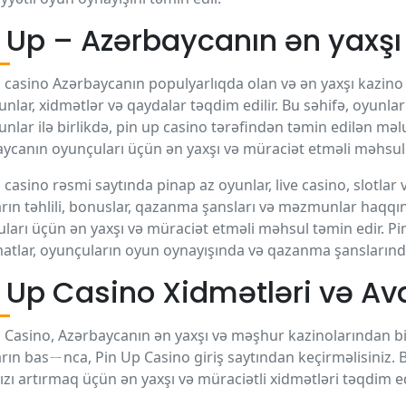
n Up – Azərbaycanın ən yaxşı
 casino Azərbaycanın populyarlıqda olan və ən yaxşı kazino 
lar, xidmətlər və qaydalar təqdim edilir. Bu səhifə, oyunla
lar ilə birlikdə, pin up casino tərəfindən təmin edilən məl
ycanın oyunçuları üçün ən yaxşı və müraciət etməli məhsuld
 casino rəsmi saytında pinap az oyunlar, live casino, slotlar 
rın təhlili, bonuslar, qazanma şansları və məzmunlar haqqı
ları üçün ən yaxşı və müraciət etməli məhsul təmin edir. Pi
tlar, oyunçuların oyun oynayışında və qazanma şanslarında 
 Up Casino Xidmətləri və Ava
 Casino, Azərbaycanın ən yaxşı və məşhur kazinolarından bi
rın basㄧnca, Pin Up Casino giriş saytından keçirməlisiniz. 
ızı artırmaq üçün ən yaxşı və müraciətli xidmətləri təqdim ed