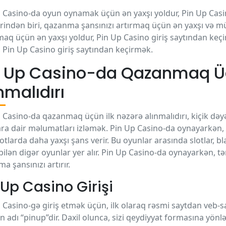
 Casino-da oyun oynamak üçün ən yaxşı yoldur, Pin Up Casin
rindən biri, qazanma şansınızı artırmaq üçün ən yaxşı və mü
aq üçün ən yaxşı yoldur, Pin Up Casino giriş saytından ke
, Pin Up Casino giriş saytından keçirmək.
n Up Casino-da Qazanmaq Ü
nmalıdırı
 Casino-da qazanmaq üçün ilk nəzərə alınmalıdırı, kiçik də
ra dair məlumatları izləmək. Pin Up Casino-da oynayarkən,
tlarda daha yaxşı şans verir. Bu oyunlar arasında slotlar, b
 bilən digər oyunlar yer alır. Pin Up Casino-da oynayarkən, t
a şansınızı artırır.
 Up Casino Girişi
 Casino-gə giriş etmək üçün, ilk olaraq rəsmi saytdan veb-sa
ın adı “pinup”dir. Daxil olunca, sizi qeydiyyat formasına yö