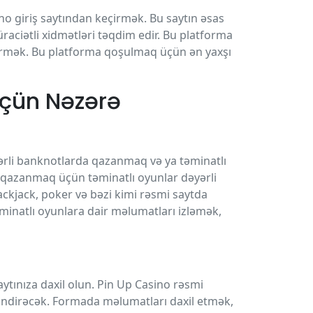
o giriş saytından keçirmək. Bu saytın əsas
raciətli xidmətləri təqdim edir. Bu platforma
çirmək. Bu platforma qoşulmaq üçün ən yaxşı
çün Nəzərə
yərli banknotlarda qazanmaq və ya təminatlı
 qazanmaq üçün təminatlı oyunlar dəyərli
lackjack, poker və bəzi kimi rəsmi saytda
əminatlı oyunlara dair məlumatları izləmək,
ytınıza daxil olun. Pin Up Casino rəsmi
nləndirəcək. Formada məlumatları daxil etmək,