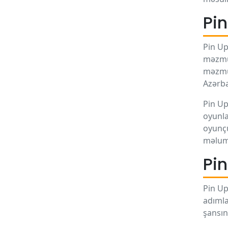
Pi
Pin Up
məzmun
məzmun
Azərba
Pin Up
oyunla
oyunçu
məluma
Pin
Pin Up
adımla
şansın