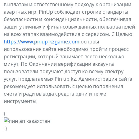
выплатам и ответственному подходу к организации
азартных игр. PinUp соблюдает строгие стандарты
безопасности и конфиденциальности, обеспечивая
защиту личных и финансовых данных пользователей
на всех этапах взаимодействия с сервисом. С Целью
https://www.pinup-kzgame.com
основы
использования сайта необходимо пройти процесс
регистрации, который занимает всего несколько
минут. По Окончании верификации аккаунта
пользователи получают доступ ко всему спектру
услуг, предлагаемых Pin up kz. Администрация сайта
рекомендует использовать с целью пополнения
счета и ради вывода средств одни и те же
инструменты.
{
-}