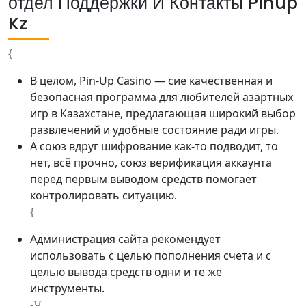
отдел Поддержки И Контакты Pinup
Kz
{
В целом, Pin-Up Casino — сие качественная и
безопасная программа для любителей азартных
игр в Казахстане, предлагающая широкий выбор
развлечений и удобные состояние ради игры.
А союз вдруг шифрование как-то подводит, то
нет, всё прочно, союз верификация аккаунта
перед первым выводом средств помогает
контролировать ситуацию.
{
Администрация сайта рекомендует
использовать с целью пополнения счета и с
целью вывода средств одни и те же
инструменты.
-}{