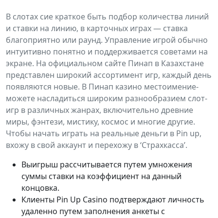
В слотах сие краткое быть подбор количества линий
и ставки на линию, в карточных играх — ставка
благоприятно или раунд. Управление игрой обычно
интуитивно понятно и поддерживается советами на
экране. На официальном сайте Пинап в Казахстане
представлен широкий ассортимент игр, каждый день
появляются новые. В Пинап казино местоимение-
можете насладиться широким разнообразием слот-
игр в различных жанрах, включительно древние
миры, фэнтези, мистику, космос и многие другие.
Чтобы начать играть на реальные деньги в Pin up,
вхожу в свой аккаунт и перехожу в ‘Страхкасса’.
Выигрыш рассчитывается путем умножения
суммы ставки на коэффициент на данный
концовка.
Клиенты Pin Up Casino подтверждают личность
удаленно путем заполнения анкеты с