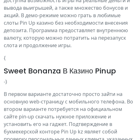
доступна возможность игры на реальные деньги и
вывода выигрышей, а также множество бонусов и
акций. В демо-режиме можно грать в любимые
слоты Pin Up казино без необходимости внесения
депозита. Программа предоставляет внутреннюю
валюту, которую можно потратить на перезапуск
слота и продолжение игры.
{
Sweet Bonanza В Казино Pinup
-}
В первом варианте достаточно просто зайти на
основную web-страницу с мобильного телефона. Во
втором варианте потребуется на официальном
сайте pin-up скачать нужное приложение и
установить его на гаджет. Подтверждение в
букмекерской конторе Pin Up kz являет собой
проверку персональных данных клиента, указанных