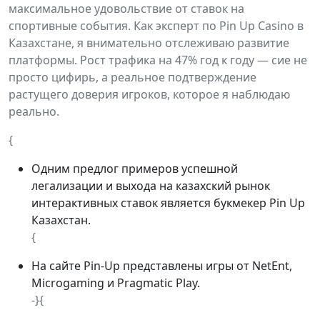
максимальное удовольствие от ставок на
спортивные события. Как эксперт по Pin Up Casino в
Казахстане, я внимательно отслеживаю развитие
платформы. Рост трафика на 47% год к году — сие не
просто цифирь, а реальное подтверждение
растущего доверия игроков, которое я наблюдаю
реально.
{
Одним предлог примеров успешной
легализации и выхода на казахский рынок
интерактивных ставок является букмекер Pin Up
Казахстан.
{
На сайте Pin-Up представлены игры от NetEnt,
Microgaming и Pragmatic Play.
-}{