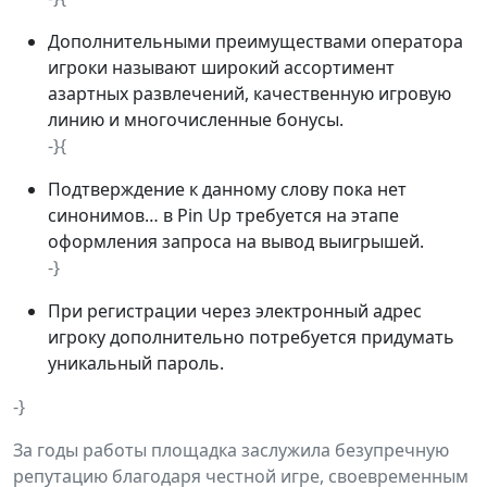
Дополнительными преимуществами оператора
игроки называют широкий ассортимент
азартных развлечений, качественную игровую
линию и многочисленные бонусы.
-}{
Подтверждение к данному слову пока нет
синонимов… в Pin Up требуется на этапе
оформления запроса на вывод выигрышей.
-}
При регистрации через электронный адрес
игроку дополнительно потребуется придумать
уникальный пароль.
-}
За годы работы площадка заслужила безупречную
репутацию благодаря честной игре, своевременным