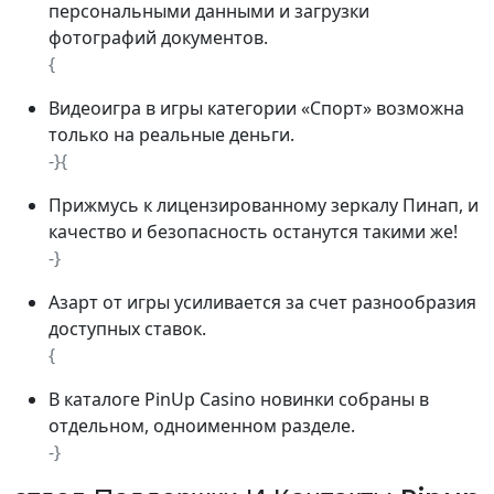
персональными данными и загрузки
фотографий документов.
{
Видеоигра в игры категории «Спорт» возможна
только на реальные деньги.
-}{
Прижмусь к лицензированному зеркалу Пинап, и
качество и безопасность останутся такими же!
-}
Азарт от игры усиливается за счет разнообразия
доступных ставок.
{
В каталоге PinUp Casino новинки собраны в
отдельном, одноименном разделе.
-}