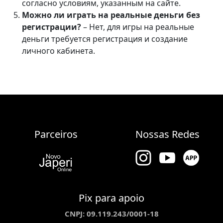
согласно условиям, указанным на сайте.
Можно ли играть на реальные деньги без
регистрации?
– Нет, для игры на реальные
деньги требуется регистрация и создание
личного кабинета.
Parceiros
Nossas Redes
Pix para apoio
CNPJ: 09.119.243/0001-18