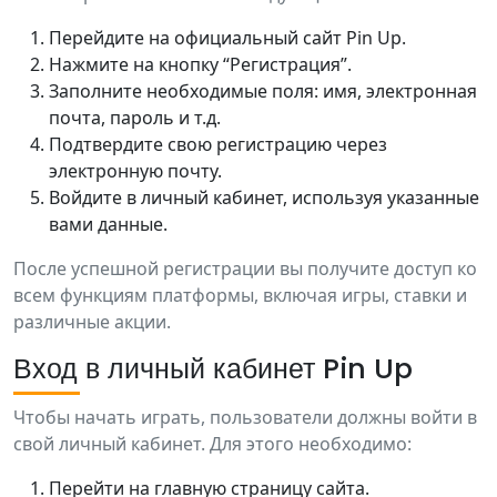
Перейдите на официальный сайт Pin Up.
Нажмите на кнопку “Регистрация”.
Заполните необходимые поля: имя, электронная
почта, пароль и т.д.
Подтвердите свою регистрацию через
электронную почту.
Войдите в личный кабинет, используя указанные
вами данные.
После успешной регистрации вы получите доступ ко
всем функциям платформы, включая игры, ставки и
различные акции.
Вход в личный кабинет Pin Up
Чтобы начать играть, пользователи должны войти в
свой личный кабинет. Для этого необходимо:
Перейти на главную страницу сайта.