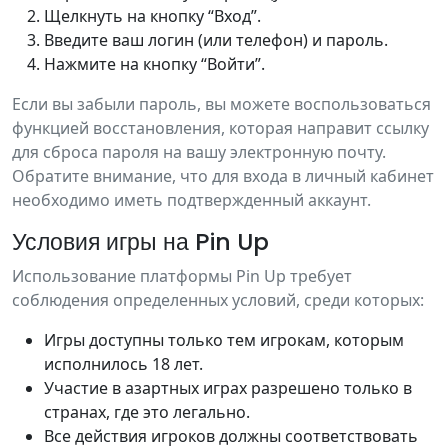
Щелкнуть на кнопку “Вход”.
Введите ваш логин (или телефон) и пароль.
Нажмите на кнопку “Войти”.
Если вы забыли пароль, вы можете воспользоваться
функцией восстановления, которая направит ссылку
для сброса пароля на вашу электронную почту.
Обратите внимание, что для входа в личный кабинет
необходимо иметь подтвержденный аккаунт.
Условия игры на Pin Up
Использование платформы Pin Up требует
соблюдения определенных условий, среди которых:
Игры доступны только тем игрокам, которым
исполнилось 18 лет.
Участие в азартных играх разрешено только в
странах, где это легально.
Все действия игроков должны соответствовать