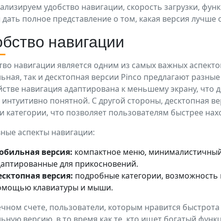
ализируем удобство навигации, скорость загрузки, фун
 дать полное представление о том, какая версия лучше
обство навигации
тво навигации является одним из самых важных аспекто
ьная, так и десктопная версии Pinco предлагают разны
йстве навигация адаптирована к меньшему экрану, что д
 интуитивно понятной. С другой стороны, десктопная в
и категории, что позволяет пользователям быстрее на
ные аспекты навигации:
обильная версия:
компактное меню, минималистичный 
даптированные для прикосновений.
есктопная версия:
подробные категории, возможность 
омощью клавиатуры и мыши.
ечном счете, пользователи, которым нравится быстрота 
ьную версию, в то время как те, кто ищет богатый функ