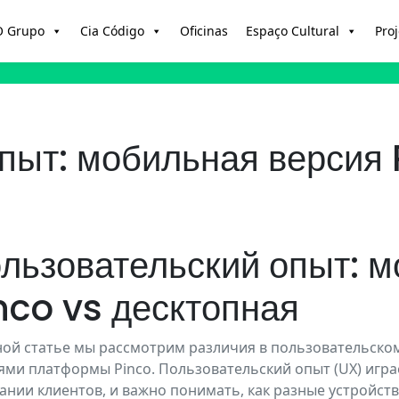
O Grupo
Cia Código
Oficinas
Espaço Cultural
Proj
пыт: мобильная версия 
льзовательский опыт: м
nco vs десктопная
ной статье мы рассмотрим различия в пользовательско
ями платформы Pinco. Пользовательский опыт (UX) игра
ании клиентов, и важно понимать, как разные устройст