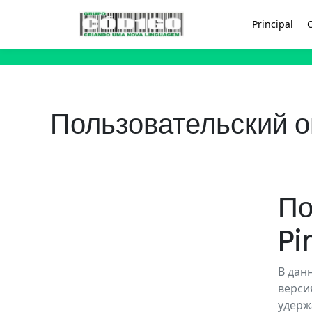
Principal
Пользовательский о
По
Pi
В дан
верси
удерж