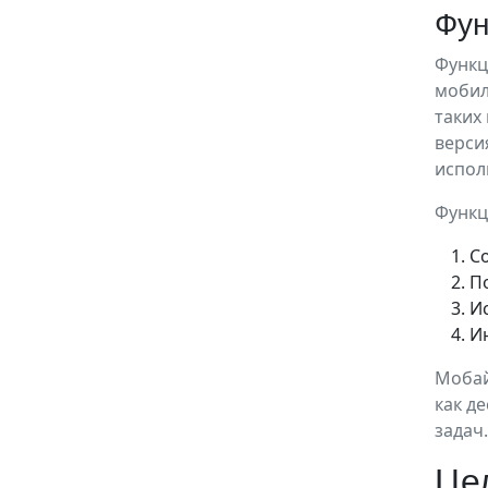
Фун
Функц
мобил
таких
верси
испол
Функц
С
П
И
И
Мобай
как д
задач.
Цел