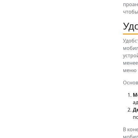
проан
чтобы
Уд
Удобс
мобил
устро
менее
меню 
Основ
М
а
Д
п
В кон
мобил