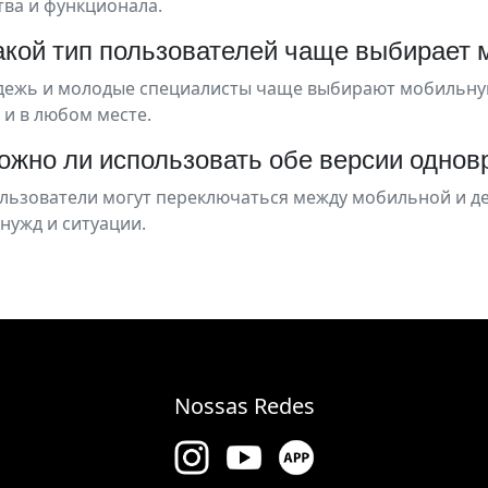
тва и функционала.
Какой тип пользователей чаще выбирает
ежь и молодые специалисты чаще выбирают мобильную 
 и в любом месте.
ожно ли использовать обе версии одно
ользователи могут переключаться между мобильной и д
 нужд и ситуации.
Nossas Redes