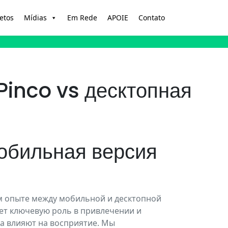
etos
Mídias
Em Rede
APOIE
Contato
Pinco vs десктопная
обильная версия
м опыте между мобильной и десктопной
ет ключевую роль в привлечении и
ва влияют на восприятие. Мы