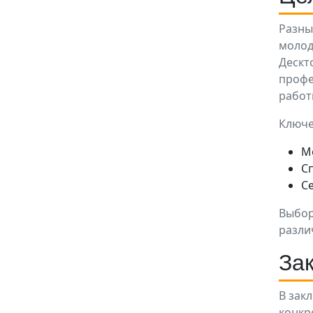
Разны
молод
Дескт
профе
работ
Ключе
М
С
С
Выбор
разли
За
В зак
конкр