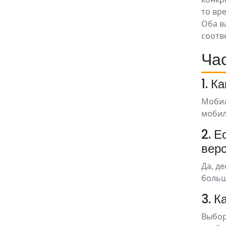
то вр
Оба в
соотв
Ча
1. К
Мобил
мобил
2. Е
вер
Да, д
больш
3. К
Выбор