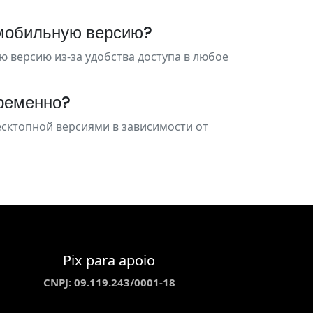
 мобильную версию?
версию из-за удобства доступа в любое
временно?
есктопной версиями в зависимости от
Pix para apoio
CNPJ: 09.119.243/0001-18