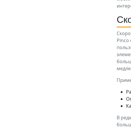
интер
Ско
Скоро
Pinco
польз
элеме
больш
медле
Приме
Р
О
К
В ред
больш