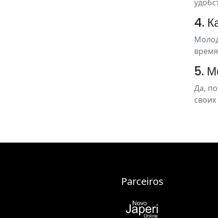
удобс
4. 
Молод
время
5. М
Да, п
своих
Parceiros