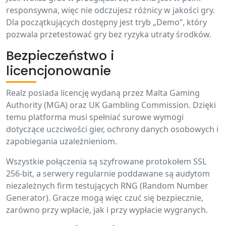
responsywna, więc nie odczujesz różnicy w jakości gry.
Dla początkujących dostępny jest tryb „Demo”, który
pozwala przetestować gry bez ryzyka utraty środków.
Bezpieczeństwo i
licencjonowanie
Realz posiada licencję wydaną przez Malta Gaming
Authority (MGA) oraz UK Gambling Commission. Dzięki
temu platforma musi spełniać surowe wymogi
dotyczące uczciwości gier, ochrony danych osobowych i
zapobiegania uzależnieniom.
Wszystkie połączenia są szyfrowane protokołem SSL
256‑bit, a serwery regularnie poddawane są audytom
niezależnych firm testujących RNG (Random Number
Generator). Gracze mogą więc czuć się bezpiecznie,
zarówno przy wpłacie, jak i przy wypłacie wygranych.