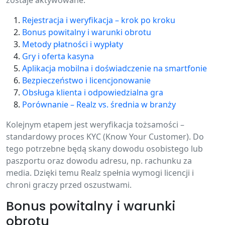
zostaje aktywowane.
Rejestracja i weryfikacja – krok po kroku
Bonus powitalny i warunki obrotu
Metody płatności i wypłaty
Gry i oferta kasyna
Aplikacja mobilna i doświadczenie na smartfonie
Bezpieczeństwo i licencjonowanie
Obsługa klienta i odpowiedzialna gra
Porównanie – Realz vs. średnia w branży
Kolejnym etapem jest weryfikacja tożsamości –
standardowy proces KYC (Know Your Customer). Do
tego potrzebne będą skany dowodu osobistego lub
paszportu oraz dowodu adresu, np. rachunku za
media. Dzięki temu Realz spełnia wymogi licencji i
chroni graczy przed oszustwami.
Bonus powitalny i warunki
obrotu