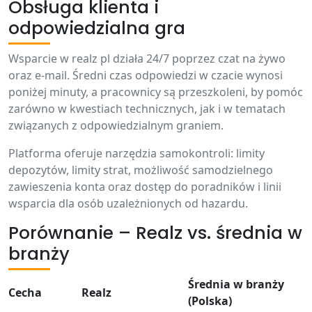
Obsługa klienta i
odpowiedzialna gra
Wsparcie w realz pl działa 24/7 poprzez czat na żywo
oraz e‑mail. Średni czas odpowiedzi w czacie wynosi
poniżej minuty, a pracownicy są przeszkoleni, by pomóc
zarówno w kwestiach technicznych, jak i w tematach
związanych z odpowiedzialnym graniem.
Platforma oferuje narzędzia samokontroli: limity
depozytów, limity strat, możliwość samodzielnego
zawieszenia konta oraz dostęp do poradników i linii
wsparcia dla osób uzależnionych od hazardu.
Porównanie – Realz vs. średnia w
branży
Średnia w branży
Cecha
Realz
(Polska)