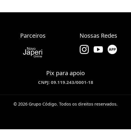
Parceiros
Nossas Redes
Pix para apoio
CNPJ: 09.119.243/0001-18
© 2026 Grupo Código. Todos os direitos reservados.