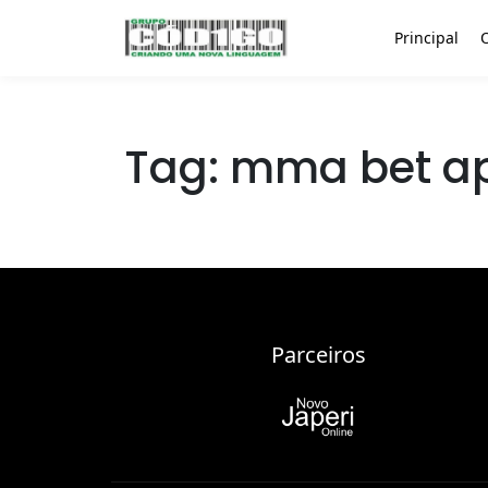
Principal
Tag:
mma bet a
Parceiros