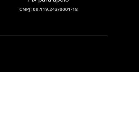
CNPJ: 09.119.243/0001-18