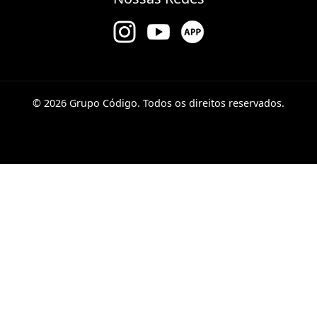
© 2026 Grupo Código. Todos os direitos reservados.