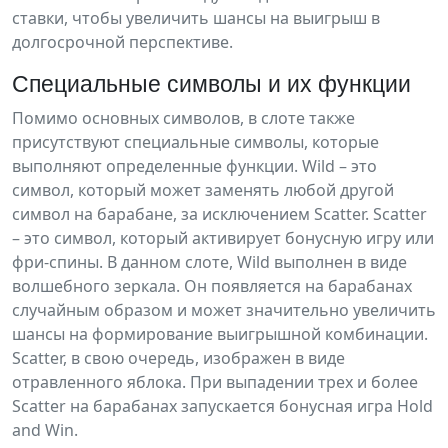
ставки, чтобы увеличить шансы на выигрыш в
долгосрочной перспективе.
Специальные символы и их функции
Помимо основных символов, в слоте также
присутствуют специальные символы, которые
выполняют определенные функции. Wild – это
символ, который может заменять любой другой
символ на барабане, за исключением Scatter. Scatter
– это символ, который активирует бонусную игру или
фри-спины. В данном слоте, Wild выполнен в виде
волшебного зеркала. Он появляется на барабанах
случайным образом и может значительно увеличить
шансы на формирование выигрышной комбинации.
Scatter, в свою очередь, изображен в виде
отравленного яблока. При выпадении трех и более
Scatter на барабанах запускается бонусная игра Hold
and Win.