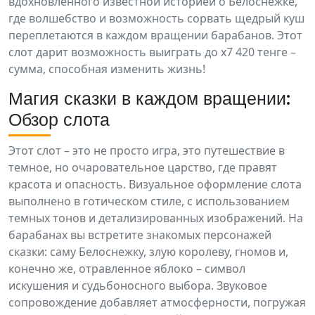
вдохновленного известной историей о Белоснежке,
где волшебство и возможность сорвать щедрый куш
переплетаются в каждом вращении барабанов. Этот
слот дарит возможность выиграть до x7 420 тенге –
сумма, способная изменить жизнь!
Магия сказки в каждом вращении:
Обзор слота
Этот слот – это не просто игра, это путешествие в
темное, но очаровательное царство, где правят
красота и опасность. Визуальное оформление слота
выполнено в готическом стиле, с использованием
темных тонов и детализированных изображений. На
барабанах вы встретите знакомых персонажей
сказки: саму Белоснежку, злую королеву, гномов и,
конечно же, отравленное яблоко – символ
искушения и судьбоносного выбора. Звуковое
сопровождение добавляет атмосферности, погружая