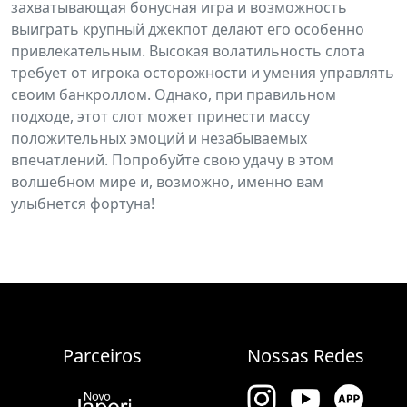
захватывающая бонусная игра и возможность
выиграть крупный джекпот делают его особенно
привлекательным. Высокая волатильность слота
требует от игрока осторожности и умения управлять
своим банкроллом. Однако, при правильном
подходе, этот слот может принести массу
положительных эмоций и незабываемых
впечатлений. Попробуйте свою удачу в этом
волшебном мире и, возможно, именно вам
улыбнется фортуна!
Parceiros
Nossas Redes