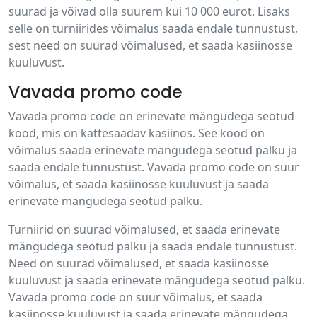
suurad ja võivad olla suurem kui 10 000 eurot. Lisaks
selle on turniirides võimalus saada endale tunnustust,
sest need on suurad võimalused, et saada kasiinosse
kuuluvust.
Vavada promo code
Vavada promo code on erinevate mängudega seotud
kood, mis on kättesaadav kasiinos. See kood on
võimalus saada erinevate mängudega seotud palku ja
saada endale tunnustust. Vavada promo code on suur
võimalus, et saada kasiinosse kuuluvust ja saada
erinevate mängudega seotud palku.
Turniirid on suurad võimalused, et saada erinevate
mängudega seotud palku ja saada endale tunnustust.
Need on suurad võimalused, et saada kasiinosse
kuuluvust ja saada erinevate mängudega seotud palku.
Vavada promo code on suur võimalus, et saada
kasiinosse kuuluvust ja saada erinevate mängudega