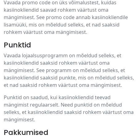
Vavada promo code on üks võimalustest, kuidas
kasiinokliendid saavad rohkem väärtust oma
mängimisest. See promo code annab kasiinokliendile
lisamüüki, mis on mõeldud selleks, et nad saaksid
rohkem väärtust oma mängimisest.
Punktid
Vavada lojaalsusprogramm on mõeldud selleks, et
kasiinokliendid saaksid rohkem väärtust oma
mängimisest. See programm on mõeldud selleks, et
kasiinokliendid saaksid punkte, mis on mõeldud selleks,
et nad saaksid rohkem väärtust oma mängimisest.
Punktid on saadud, kui kasiinokliendid teevad
mängimist regulaarselt. Need punktid on mõeldud
selleks, et kasiinokliendid saaksid rohkem väärtust oma
mängimisest.
Pakkumised