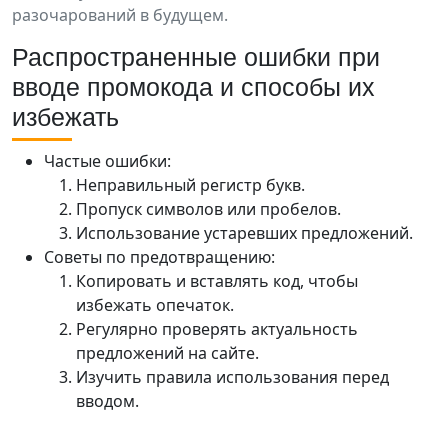
разочарований в будущем.
Распространенные ошибки при
вводе промокода и способы их
избежать
Частые ошибки:
Неправильный регистр букв.
Пропуск символов или пробелов.
Использование устаревших предложений.
Советы по предотвращению:
Копировать и вставлять код, чтобы
избежать опечаток.
Регулярно проверять актуальность
предложений на сайте.
Изучить правила использования перед
вводом.