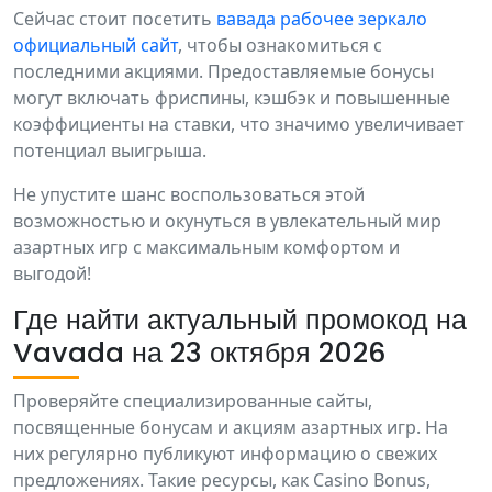
Сейчас стоит посетить
вавада рабочее зеркало
официальный сайт
, чтобы ознакомиться с
последними акциями. Предоставляемые бонусы
могут включать фриспины, кэшбэк и повышенные
коэффициенты на ставки, что значимо увеличивает
потенциал выигрыша.
Не упустите шанс воспользоваться этой
возможностью и окунуться в увлекательный мир
азартных игр с максимальным комфортом и
выгодой!
Где найти актуальный промокод на
Vavada на 23 октября 2026
Проверяйте специализированные сайты,
посвященные бонусам и акциям азартных игр. На
них регулярно публикуют информацию о свежих
предложениях. Такие ресурсы, как Casino Bonus,