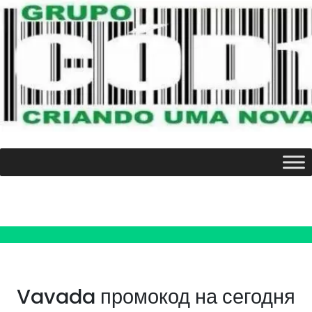
Vavada промокод на сегодня