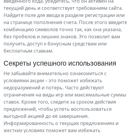
введенного кода, убедитесь, что он активен на
текущий день и соответствует требованиям сайта.
Найдите поле для ввода в разделе регистрации или
на странице пополнения счета. После этого введите
комбинацию символов точно так, как она указана,
без пробелов и лишних знаков. Это позволит вам
получить доступ к бонусным средствам или
бесплатным ставкам.
Секреты успешного использования
Не забывайте внимательно ознакомиться с
условиями акции – это поможет избежать
недоразумений и потерь. Часто действуют
ограничения на виды игр или максимальные суммы
ставок. Кроме того, следите за сроком действия
предложений, чтобы успеть воспользоваться
выгодной акцией до её завершения.
Информированность о текущих предложениях и
жестких условиях поможет вам избежать