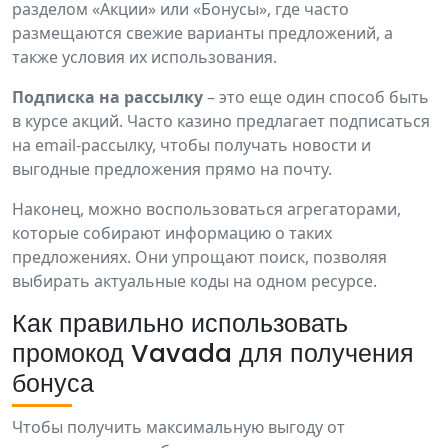
разделом «Акции» или «Бонусы», где часто
размещаются свежие варианты предложений, а
также условия их использования.
Подписка на рассылку
– это еще один способ быть
в курсе акций. Часто казино предлагает подписаться
на email-рассылку, чтобы получать новости и
выгодные предложения прямо на почту.
Наконец, можно воспользоваться агрегаторами,
которые собирают информацию о таких
предложениях. Они упрощают поиск, позволяя
выбирать актуальные коды на одном ресурсе.
Как правильно использовать
промокод Vavada для получения
бонуса
Чтобы получить максимальную выгоду от