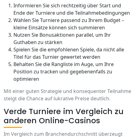
Informieren Sie sich rechtzeitig über Start und
Ende der Turniere und die Teilnahmebedingungen
Wählen Sie Turniere passend zu Ihrem Budget –
kleine Einsätze können sich summieren
Nutzen Sie Bonusaktionen parallel, um Ihr
Guthaben zu stärken
Spielen Sie die empfohlenen Spiele, da nicht alle
Titel für das Turnier gewertet werden
Behalten Sie die Rangliste im Auge, um Ihre
Position zu tracken und gegebenenfalls zu
optimieren
Mit einer guten Strategie und konsequenter Teilnahme
steigt die Chance auf lukrative Preise deutlich.
Verde Turniere im Vergleich zu
anderen Online-Casinos
Im Vergleich zum Branchendurchschnitt überzeugt