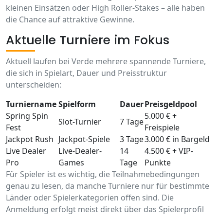
kleinen Einsätzen oder High Roller-Stakes – alle haben
die Chance auf attraktive Gewinne.
Aktuelle Turniere im Fokus
Aktuell laufen bei Verde mehrere spannende Turniere,
die sich in Spielart, Dauer und Preisstruktur
unterscheiden:
Turniername
Spielform
Dauer
Preisgeldpool
Spring Spin
5.000 € +
Slot-Turnier
7 Tage
Fest
Freispiele
Jackpot Rush
Jackpot-Spiele
3 Tage
3.000 € in Bargeld
Live Dealer
Live-Dealer-
14
4.500 € + VIP-
Pro
Games
Tage
Punkte
Für Spieler ist es wichtig, die Teilnahmebedingungen
genau zu lesen, da manche Turniere nur für bestimmte
Länder oder Spielerkategorien offen sind. Die
Anmeldung erfolgt meist direkt über das Spielerprofil