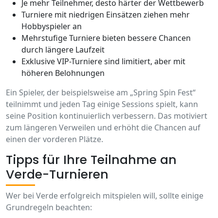
Je mehr Teilnehmer, desto härter der Wettbewerb
Turniere mit niedrigen Einsätzen ziehen mehr
Hobbyspieler an
Mehrstufige Turniere bieten bessere Chancen
durch längere Laufzeit
Exklusive VIP-Turniere sind limitiert, aber mit
höheren Belohnungen
Ein Spieler, der beispielsweise am „Spring Spin Fest“
teilnimmt und jeden Tag einige Sessions spielt, kann
seine Position kontinuierlich verbessern. Das motiviert
zum längeren Verweilen und erhöht die Chancen auf
einen der vorderen Plätze.
Tipps für Ihre Teilnahme an
Verde-Turnieren
Wer bei Verde erfolgreich mitspielen will, sollte einige
Grundregeln beachten: