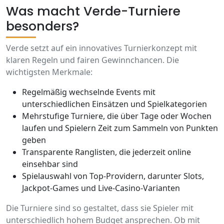
Was macht Verde-Turniere
besonders?
Verde setzt auf ein innovatives Turnierkonzept mit
klaren Regeln und fairen Gewinnchancen. Die
wichtigsten Merkmale:
Regelmäßig wechselnde Events mit
unterschiedlichen Einsätzen und Spielkategorien
Mehrstufige Turniere, die über Tage oder Wochen
laufen und Spielern Zeit zum Sammeln von Punkten
geben
Transparente Ranglisten, die jederzeit online
einsehbar sind
Spielauswahl von Top-Providern, darunter Slots,
Jackpot-Games und Live-Casino-Varianten
Die Turniere sind so gestaltet, dass sie Spieler mit
unterschiedlich hohem Budget ansprechen. Ob mit