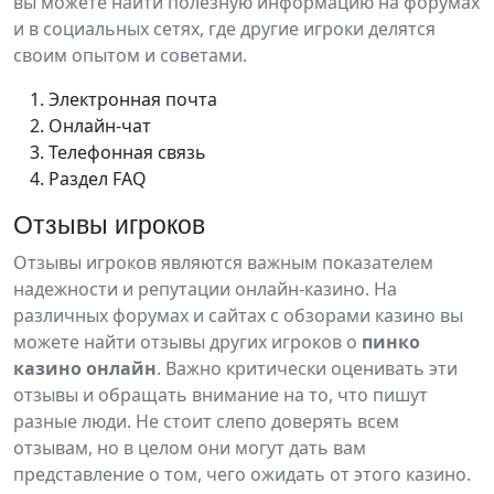
вы можете найти полезную информацию на форумах
и в социальных сетях, где другие игроки делятся
своим опытом и советами.
Электронная почта
Онлайн-чат
Телефонная связь
Раздел FAQ
Отзывы игроков
Отзывы игроков являются важным показателем
надежности и репутации онлайн-казино. На
различных форумах и сайтах с обзорами казино вы
можете найти отзывы других игроков о
пинко
казино онлайн
. Важно критически оценивать эти
отзывы и обращать внимание на то, что пишут
разные люди. Не стоит слепо доверять всем
отзывам, но в целом они могут дать вам
представление о том, чего ожидать от этого казино.