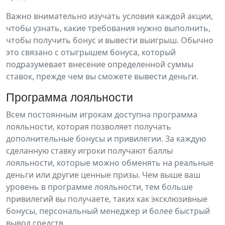
Важно внимательно изучать условия каждой акции,
чтобы узнать, какие требования нужно выполнить,
чтобы получить бонус и вывести выигрыш. Обычно
это связано с отыгрышем бонуса, который
подразумевает внесение определенной суммы
ставок, прежде чем вы сможете вывести деньги.
Программа лояльности
Всем постоянным игрокам доступна программа
лояльности, которая позволяет получать
дополнительные бонусы и привилегии. За каждую
сделанную ставку игроки получают баллы
лояльности, которые можно обменять на реальные
деньги или другие ценные призы. Чем выше ваш
уровень в программе лояльности, тем больше
привилегий вы получаете, таких как эксклюзивные
бонусы, персональный менеджер и более быстрый
вывод средств.