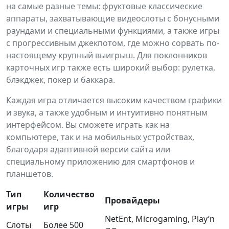
на самые разные темы: фруктовые классические
аппараты, захватывающие видеослоты с бонусными
раундами и специальными функциями, а также игры
с прогрессивным джекпотом, где можно сорвать по-
настоящему крупный выигрыш. Для поклонников
карточных игр также есть широкий выбор: рулетка,
блэкджек, покер и баккара.
Каждая игра отличается высоким качеством графики
и звука, а также удобным и интуитивно понятным
интерфейсом. Вы сможете играть как на
компьютере, так и на мобильных устройствах,
благодаря адаптивной версии сайта или
специальному приложению для смартфонов и
планшетов.
Тип
Количество
Провайдеры
игры
игр
NetEnt, Microgaming, Play’n
Слоты
Более 500