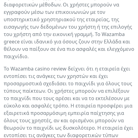
διαφορετικών μέθοδων. Οι χρήστες μπορούν να
εγγραφούν μέσω των επικοινωνιών με τον
υποστηρικτικό χρηστηριακού της εταιρείας, της
εισαγωγής των δεδομένων του χρήστη ή της επιλογής
του χρήστη από την εικονική γραμμή. Το Wazamba
greece είναι ιδανικό για όσους ζουν στην Ελλάδα και
θέλουν να παίξουν σε ένα πιο ασφαλές και ελεγχόμενο
παιχνίδιο.
Το Wazamba casino review δείχνει ότι η εταιρεία έχει
εντοπίσει τις ανάγκες των χρηστών και έχει
προσαρμοστικά σχεδιάσει το παιχνίδι για όλους τους
τύπους παίκτεων. Οι χρήστες μπορούν να επιλέξουν
το παιχνίδι που τους αρέσει και να το εκτελέσουν με
εύκολο και ασφαλές τρόπο. Η εταιρεία προσφέρει μια
εξαιρετικά προσαρμόσιμη εμπειρία παίχτησης για
όλους τους χρηστές, αν και ορισμένοι μπορούν να
θεωρούν το παιχνίδι ως δυσκολότερο. Η εταιρεία έχει
εντοπίσει τις ανάγκες των διαφορετικών τύπων