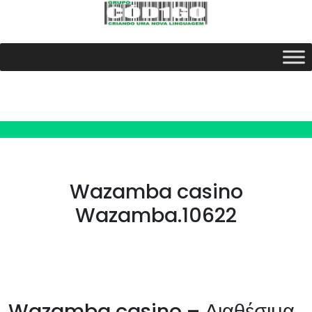
Wazamba casino
Wazamba.10622
Wazamba casino – Διαθέσιμα