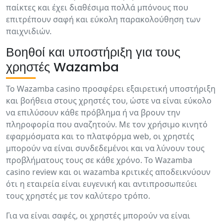
παίκτες και έχει διαθέσιμα πολλά μπόνους που
επιτρέπουν σαφή και εύκολη παρακολούθηση των
παιχνιδιών.
Βοηθοί και υποστήριξη για τους
χρηστές Wazamba
Το Wazamba casino προσφέρει εξαιρετική υποστήριξη
και βοήθεια στους χρηστές του, ώστε να είναι εύκολο
να επιλύσουν κάθε πρόβλημα ή να βρουν την
πληροφορία που αναζητούν. Με τον χρήσιμο κινητό
εφαρμόσματα και το πλατφόρμα web, οι χρηστές
μπορούν να είναι συνδεδεμένοι και να λύνουν τους
προβλήματους τους σε κάθε χρόνο. Το Wazamba
casino review και οι wazamba κριτικές αποδεικνύουν
ότι η εταιρεία είναι ευγενική και αντιπροσωπεύει
τους χρηστές με τον καλύτερο τρόπο.
Για να είναι σαφές, οι χρηστές μπορούν να είναι