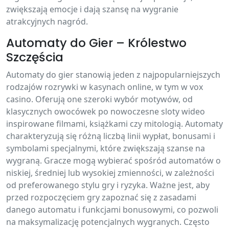
zwiększają emocje i dają szansę na wygranie
atrakcyjnych nagród.
Automaty do Gier – Królestwo
Szczęścia
Automaty do gier stanowią jeden z najpopularniejszych
rodzajów rozrywki w kasynach online, w tym w vox
casino. Oferują one szeroki wybór motywów, od
klasycznych owocówek po nowoczesne sloty wideo
inspirowane filmami, książkami czy mitologią. Automaty
charakteryzują się różną liczbą linii wypłat, bonusami i
symbolami specjalnymi, które zwiększają szanse na
wygraną. Gracze mogą wybierać spośród automatów o
niskiej, średniej lub wysokiej zmienności, w zależności
od preferowanego stylu gry i ryzyka. Ważne jest, aby
przed rozpoczęciem gry zapoznać się z zasadami
danego automatu i funkcjami bonusowymi, co pozwoli
na maksymalizację potencjalnych wygranych. Często