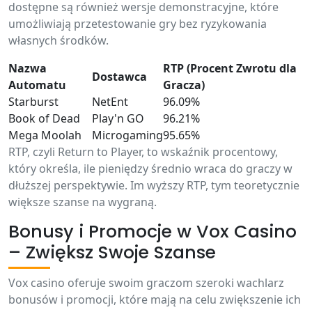
dostępne są również wersje demonstracyjne, które
umożliwiają przetestowanie gry bez ryzykowania
własnych środków.
Nazwa
RTP (Procent Zwrotu dla
Dostawca
Automatu
Gracza)
Starburst
NetEnt
96.09%
Book of Dead
Play'n GO
96.21%
Mega Moolah
Microgaming
95.65%
RTP, czyli Return to Player, to wskaźnik procentowy,
który określa, ile pieniędzy średnio wraca do graczy w
dłuższej perspektywie. Im wyższy RTP, tym teoretycznie
większe szanse na wygraną.
Bonusy i Promocje w Vox Casino
– Zwiększ Swoje Szanse
Vox casino oferuje swoim graczom szeroki wachlarz
bonusów i promocji, które mają na celu zwiększenie ich