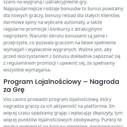
szans na wygraną i uatrakcyjnienie gry.
Najpopularniejsze rodzaje bonusów to bonus powitalny
dla nowych graczy, bonusy reload dla stałych klientów,
darmowe spiny na wybrane automaty, a także
regularne promocje i konkursy z atrakcyjnymi
nagrodami. Warunki obrotu bonusami są jasne i
przejrzyste, co pozwala graczom na łatwe spełnienie
wymagań i wypłacenie wygranych. Ważne jest, aby
przed skorzystaniem z bonusu dokładnie zapoznać się
z regulaminem promocji i upewnić się, że spełniamy
wszystkie wymagania.
Program Lojalnościowy – Nagroda
za Grę
Vox casino prowadzi program lojalnościowy, który
nagradza graczy za ich aktywność na platformie. Im
więcej czasu spędzamy grając i wpłacając depozyty, tym
więcej punktów lojalnościowych zdobywamy. Punkty te
można wymieniać na bonusy pieniężne, darmowe spiny