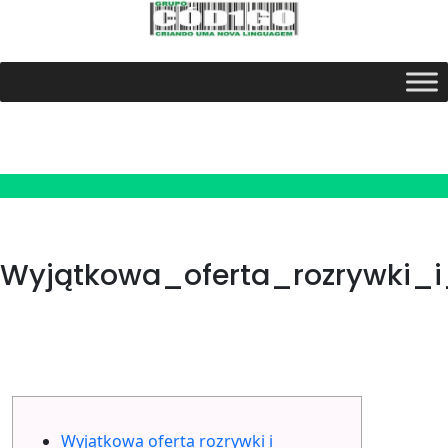
Wyjątkowa_oferta_rozrywki_
Wyjątkowa oferta rozrywki i