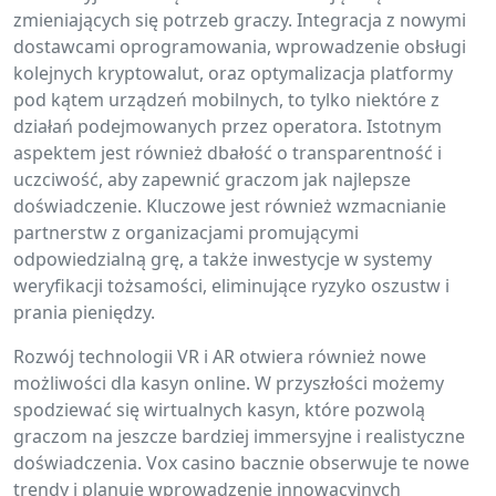
zmieniających się potrzeb graczy. Integracja z nowymi
dostawcami oprogramowania, wprowadzenie obsługi
kolejnych kryptowalut, oraz optymalizacja platformy
pod kątem urządzeń mobilnych, to tylko niektóre z
działań podejmowanych przez operatora. Istotnym
aspektem jest również dbałość o transparentność i
uczciwość, aby zapewnić graczom jak najlepsze
doświadczenie. Kluczowe jest również wzmacnianie
partnerstw z organizacjami promującymi
odpowiedzialną grę, a także inwestycje w systemy
weryfikacji tożsamości, eliminujące ryzyko oszustw i
prania pieniędzy.
Rozwój technologii VR i AR otwiera również nowe
możliwości dla kasyn online. W przyszłości możemy
spodziewać się wirtualnych kasyn, które pozwolą
graczom na jeszcze bardziej immersyjne i realistyczne
doświadczenia. Vox casino bacznie obserwuje te nowe
trendy i planuje wprowadzenie innowacyjnych