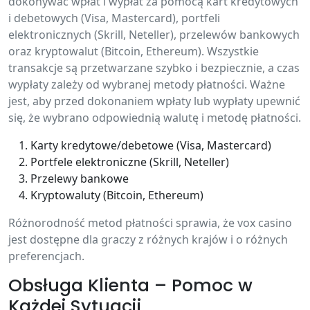
dokonywać wpłat i wypłat za pomocą kart kredytowych
i debetowych (Visa, Mastercard), portfeli
elektronicznych (Skrill, Neteller), przelewów bankowych
oraz kryptowalut (Bitcoin, Ethereum). Wszystkie
transakcje są przetwarzane szybko i bezpiecznie, a czas
wypłaty zależy od wybranej metody płatności. Ważne
jest, aby przed dokonaniem wpłaty lub wypłaty upewnić
się, że wybrano odpowiednią walutę i metodę płatności.
Karty kredytowe/debetowe (Visa, Mastercard)
Portfele elektroniczne (Skrill, Neteller)
Przelewy bankowe
Kryptowaluty (Bitcoin, Ethereum)
Różnorodność metod płatności sprawia, że vox casino
jest dostępne dla graczy z różnych krajów i o różnych
preferencjach.
Obsługa Klienta – Pomoc w
Każdej Sytuacji