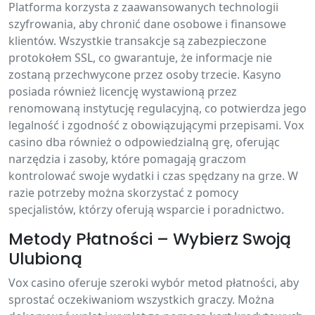
Platforma korzysta z zaawansowanych technologii
szyfrowania, aby chronić dane osobowe i finansowe
klientów. Wszystkie transakcje są zabezpieczone
protokołem SSL, co gwarantuje, że informacje nie
zostaną przechwycone przez osoby trzecie. Kasyno
posiada również licencję wystawioną przez
renomowaną instytucję regulacyjną, co potwierdza jego
legalność i zgodność z obowiązującymi przepisami. Vox
casino dba również o odpowiedzialną grę, oferując
narzędzia i zasoby, które pomagają graczom
kontrolować swoje wydatki i czas spędzany na grze. W
razie potrzeby można skorzystać z pomocy
specjalistów, którzy oferują wsparcie i poradnictwo.
Metody Płatności – Wybierz Swoją
Ulubioną
Vox casino oferuje szeroki wybór metod płatności, aby
sprostać oczekiwaniom wszystkich graczy. Można