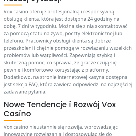
Vox casino oferuje profesjonalną i responsywną
obsługę klienta, która jest dostępna 24 godziny na
dobę, 7 dni w tygodniu. Można się z nią skontaktować
za pomocą czatu na żywo, poczty elektronicznej lub
telefonu. Pracownicy obsługi klienta są dobrze
przeszkoleni i chętnie pomogą w rozwiązaniu wszelkich
problemów lub wątpliwości. Zapewniają szybką i
skuteczną pomoc, co sprawia, że gracze czują się
pewnie i komfortowo korzystając z platformy.
Dodatkowo, na stronie internetowej kasyna dostępna
jest sekcja FAQ, która zawiera odpowiedzi na najczęściej
zadawane pytania.
Nowe Tendencje i Rozwój Vox
Casino
Vox casino nieustannie się rozwija, wprowadzając
innowacyjne rozwiązania i dostosowując się do