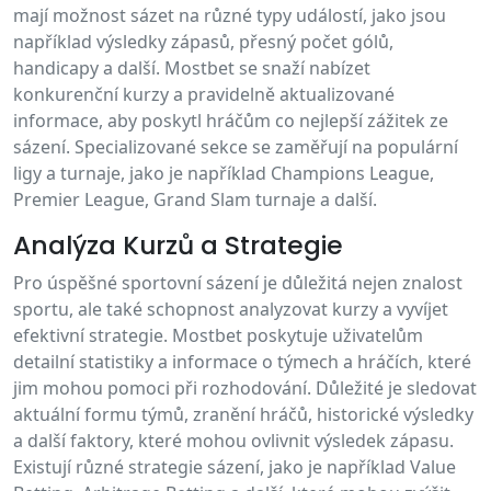
mají možnost sázet na různé typy událostí, jako jsou
například výsledky zápasů, přesný počet gólů,
handicapy a další. Mostbet se snaží nabízet
konkurenční kurzy a pravidelně aktualizované
informace, aby poskytl hráčům co nejlepší zážitek ze
sázení. Specializované sekce se zaměřují na populární
ligy a turnaje, jako je například Champions League,
Premier League, Grand Slam turnaje a další.
Analýza Kurzů a Strategie
Pro úspěšné sportovní sázení je důležitá nejen znalost
sportu, ale také schopnost analyzovat kurzy a vyvíjet
efektivní strategie. Mostbet poskytuje uživatelům
detailní statistiky a informace o týmech a hráčích, které
jim mohou pomoci při rozhodování. Důležité je sledovat
aktuální formu týmů, zranění hráčů, historické výsledky
a další faktory, které mohou ovlivnit výsledek zápasu.
Existují různé strategie sázení, jako je například Value