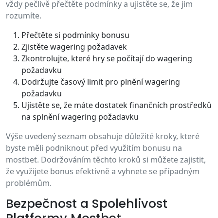
vždy pečlivě přečtěte podmínky a ujistěte se, že jim
rozumíte.
Přečtěte si podmínky bonusu
Zjistěte wagering požadavek
Zkontrolujte, které hry se počítají do wagering
požadavku
Dodržujte časový limit pro plnění wagering
požadavku
Ujistěte se, že máte dostatek finančních prostředků
na splnění wagering požadavku
Výše uvedený seznam obsahuje důležité kroky, které
byste měli podniknout před využitím bonusu na
mostbet. Dodržováním těchto kroků si můžete zajistit,
že využijete bonus efektivně a vyhnete se případným
problémům.
Bezpečnost a Spolehlivost