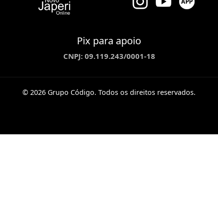
Pix para apoio
CNPJ: 09.119.243/0001-18
© 2026 Grupo Código. Todos os direitos reservados.