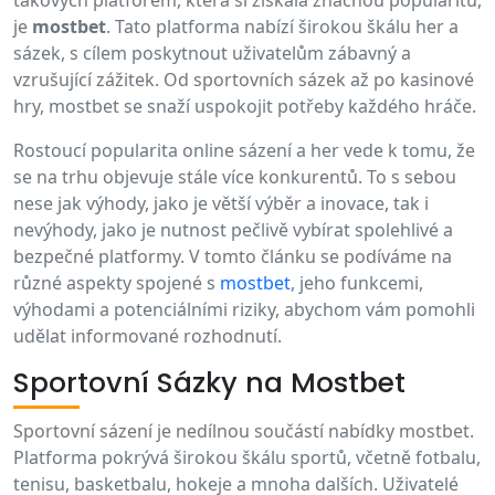
je
mostbet
. Tato platforma nabízí širokou škálu her a
sázek, s cílem poskytnout uživatelům zábavný a
vzrušující zážitek. Od sportovních sázek až po kasinové
hry, mostbet se snaží uspokojit potřeby každého hráče.
Rostoucí popularita online sázení a her vede k tomu, že
se na trhu objevuje stále více konkurentů. To s sebou
nese jak výhody, jako je větší výběr a inovace, tak i
nevýhody, jako je nutnost pečlivě vybírat spolehlivé a
bezpečné platformy. V tomto článku se podíváme na
různé aspekty spojené s
mostbet
, jeho funkcemi,
výhodami a potenciálními riziky, abychom vám pomohli
udělat informované rozhodnutí.
Sportovní Sázky na Mostbet
Sportovní sázení je nedílnou součástí nabídky mostbet.
Platforma pokrývá širokou škálu sportů, včetně fotbalu,
tenisu, basketbalu, hokeje a mnoha dalších. Uživatelé