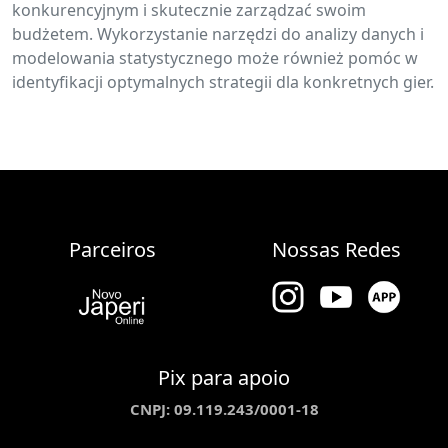
konkurencyjnym i skutecznie zarządzać swoim
budżetem. Wykorzystanie narzędzi do analizy danych i
modelowania statystycznego może również pomóc w
identyfikacji optymalnych strategii dla konkretnych gier.
Parceiros
Nossas Redes
Pix para apoio
CNPJ: 09.119.243/0001-18