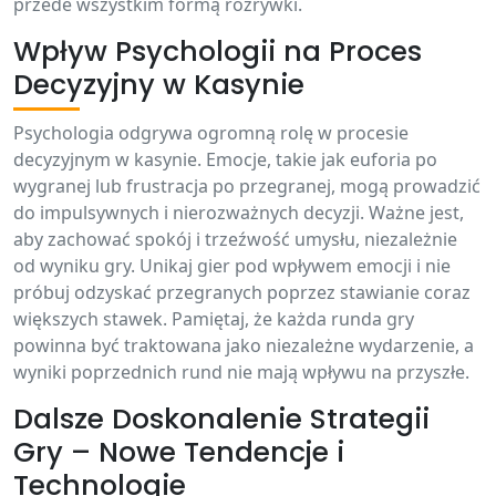
przede wszystkim formą rozrywki.
Wpływ Psychologii na Proces
Decyzyjny w Kasynie
Psychologia odgrywa ogromną rolę w procesie
decyzyjnym w kasynie. Emocje, takie jak euforia po
wygranej lub frustracja po przegranej, mogą prowadzić
do impulsywnych i nierozważnych decyzji. Ważne jest,
aby zachować spokój i trzeźwość umysłu, niezależnie
od wyniku gry. Unikaj gier pod wpływem emocji i nie
próbuj odzyskać przegranych poprzez stawianie coraz
większych stawek. Pamiętaj, że każda runda gry
powinna być traktowana jako niezależne wydarzenie, a
wyniki poprzednich rund nie mają wpływu na przyszłe.
Dalsze Doskonalenie Strategii
Gry – Nowe Tendencje i
Technologie