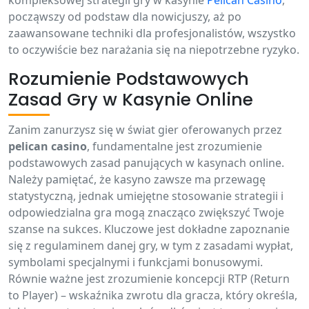
począwszy od podstaw dla nowicjuszy, aż po
zaawansowane techniki dla profesjonalistów, wszystko
to oczywiście bez narażania się na niepotrzebne ryzyko.
Rozumienie Podstawowych
Zasad Gry w Kasynie Online
Zanim zanurzysz się w świat gier oferowanych przez
pelican casino
, fundamentalne jest zrozumienie
podstawowych zasad panujących w kasynach online.
Należy pamiętać, że kasyno zawsze ma przewagę
statystyczną, jednak umiejętne stosowanie strategii i
odpowiedzialna gra mogą znacząco zwiększyć Twoje
szanse na sukces. Kluczowe jest dokładne zapoznanie
się z regulaminem danej gry, w tym z zasadami wypłat,
symbolami specjalnymi i funkcjami bonusowymi.
Równie ważne jest zrozumienie koncepcji RTP (Return
to Player) – wskaźnika zwrotu dla gracza, który określa,