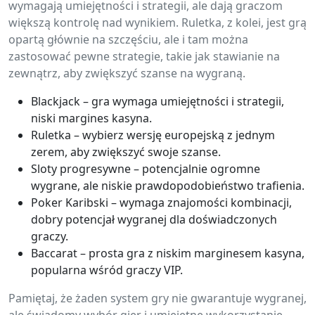
wymagają umiejętności i strategii, ale dają graczom
większą kontrolę nad wynikiem. Ruletka, z kolei, jest grą
opartą głównie na szczęściu, ale i tam można
zastosować pewne strategie, takie jak stawianie na
zewnątrz, aby zwiększyć szanse na wygraną.
Blackjack – gra wymaga umiejętności i strategii,
niski margines kasyna.
Ruletka – wybierz wersję europejską z jednym
zerem, aby zwiększyć swoje szanse.
Sloty progresywne – potencjalnie ogromne
wygrane, ale niskie prawdopodobieństwo trafienia.
Poker Karibski – wymaga znajomości kombinacji,
dobry potencjał wygranej dla doświadczonych
graczy.
Baccarat – prosta gra z niskim marginesem kasyna,
popularna wśród graczy VIP.
Pamiętaj, że żaden system gry nie gwarantuje wygranej,
ale świadomy wybór gier i umiejętne wykorzystanie